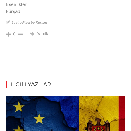
Esenlikler,
kürşad
Last edited by Kursad
Yanıtla
0
İLGİLİ YAZILAR