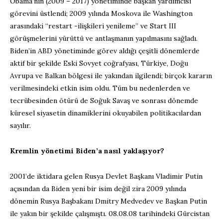
Obama’nın (2009 – 2017) yönetiminde başkan yardımcısı
görevini üstlendi; 2009 yılında Moskova ile Washington
arasındaki “restart -ilişkileri yenileme” ve Start III
görüşmelerini yürüttü ve antlaşmanın yapılmasını sağladı.
Biden’in ABD yönetiminde görev aldığı çeşitli dönemlerde
aktif bir şekilde Eski Sovyet coğrafyası, Türkiye, Doğu
Avrupa ve Balkan bölgesi ile yakından ilgilendi; birçok kararın
verilmesindeki etkin isim oldu. Tüm bu nedenlerden ve
tecrübesinden ötürü de Soğuk Savaş ve sonrası dönemde
küresel siyasetin dinamiklerini okuyabilen politikacılardan
sayılır.
Kremlin yönetimi Biden’a nasıl yaklaşıyor?
2001’de iktidara gelen Rusya Devlet Başkanı Vladimir Putin
açısından da Biden yeni bir isim değil zira 2009 yılında
dönemin Rusya Başbakanı Dmitry Medvedev ve Başkan Putin
ile yakın bir şekilde çalışmıştı. 08.08.08 tarihindeki Gürcistan