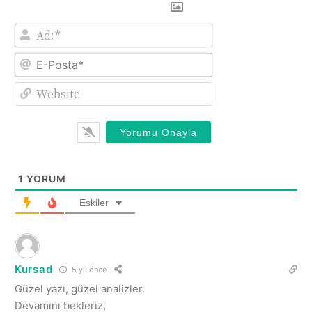
Ad:*
E-
Posta*
Website
1
YORUM
Eskiler
Kursad
5 yıl önce
Güzel yazı, güzel analizler.
Devamını bekleriz,