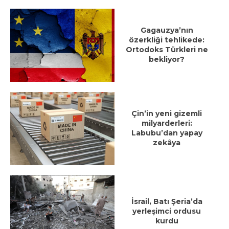
Gagauzya’nın
özerkliği tehlikede:
Ortodoks Türkleri ne
bekliyor?
Çin’in yeni gizemli
milyarderleri:
Labubu’dan yapay
zekâya
İsrail, Batı Şeria’da
yerleşimci ordusu
kurdu