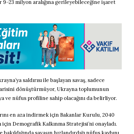
9–23 milyon aralığına gerileyebileceğine işaret
rayna’ya saldırısı ile başlayan savaş, sadece
arisini dönüştürmüyor, Ukrayna toplumunun
ya ve nüfus profiline sahip olacağını da belirliyor.
arını en aza indirmek için Bakanlar Kurulu, 2040
 için Demografik Kalkınma Stratejisi’ni onayladı.
e bakıldığında savaşın hızlandırdığı nüfus kaybını