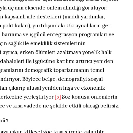
yla üç ana eksende önlem alındığı görülüyor:
n kapsamlı aile destekleri (maddi yardımlar,
politikaları), yurtdışındaki Ukraynalıların geri
 barınma ve işgücü entegrasyon programları ve
in sağlık ile emeklilik sistemlerinin
ji ayrıca, erken ölümleri azaltmaya yönelik halk
üdahaleleri ile işgücüne katılımı artırıcı yeniden
gramlarını demografik toparlanmanın temel
ndırıyor. Böylece belge, demografiyi sosyal
tan çıkarıp ulusal yeniden inşa ve ekonomik
merkezine yerleştiriyor.
[5]
Söz konusu önlemlerin
e ve kısa vadede ne şekilde etkili olacağı belirsiz.
mü?
aya çıkan kitlesel göç, kısa sürede kalıcı bir