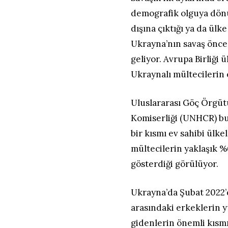
demografik olguya dönü
dışına çıktığı ya da ülke
Ukrayna’nın savaş önce
geliyor. Avrupa Birliği 
Ukraynalı mültecilerin 
Uluslararası Göç Örgütü
Komiserliği (UNHCR) bu
bir kısmı ev sahibi ülk
mültecilerin yaklaşık 
gösterdiği görülüyor.
Ukrayna’da Şubat 2022’
arasındaki erkeklerin yu
gidenlerin önemli kısm