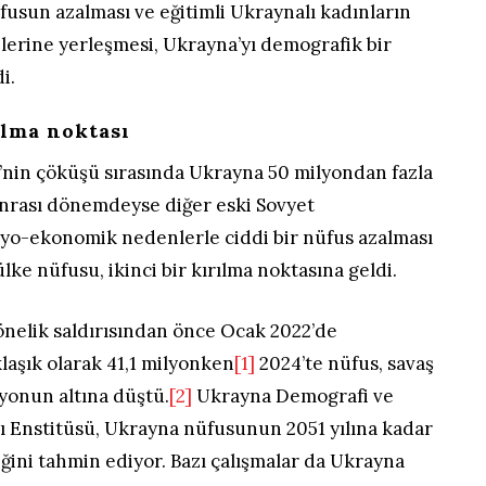
fusun azalması ve eğitimli Ukraynalı kadınların
lerine yerleşmesi, Ukrayna’yı demografik bir
i.
ılma noktası
ği’nin çöküşü sırasında Ukrayna 50 milyondan fazla
onrası dönemdeyse diğer eski Sovyet
syo-ekonomik nedenlerle ciddi bir nüfus azalması
 ülke nüfusu, ikinci bir kırılma noktasına geldi.
önelik saldırısından önce Ocak 2022’de
laşık olarak 41,1 milyonken
[1]
2024’te nüfus, savaş
yonun altına düştü.
[2]
Ukrayna Demografi ve
rı Enstitüsü, Ukrayna nüfusunun 2051 yılına kadar
ğini tahmin ediyor. Bazı çalışmalar da Ukrayna