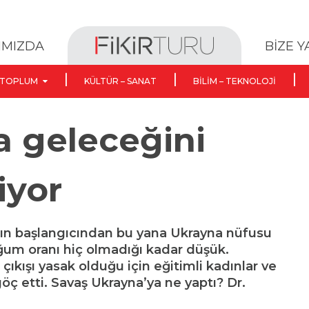
BİZE 
IMIZDA
TOPLUM
KÜLTÜR – SANAT
BILIM – TEKNOLOJI
 geleceğini
iyor
ının başlangıcından bu yana Ukrayna nüfusu
ğum oranı hiç olmadığı kadar düşük.
 çıkışı yasak olduğu için eğitimli kadınlar ve
öç etti. Savaş Ukrayna’ya ne yaptı? Dr.