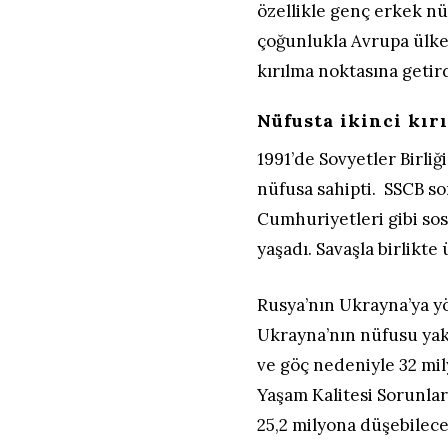
özellikle genç erkek nü
çoğunlukla Avrupa ülke
kırılma noktasına getird
Nüfusta ikinci kır
1991’de Sovyetler Birli
nüfusa sahipti. SSCB s
Cumhuriyetleri gibi so
yaşadı. Savaşla birlikte
Rusya’nın Ukrayna’ya y
Ukrayna’nın nüfusu yak
ve göç nedeniyle 32 mil
Yaşam Kalitesi Sorunla
25,2 milyona düşebilece