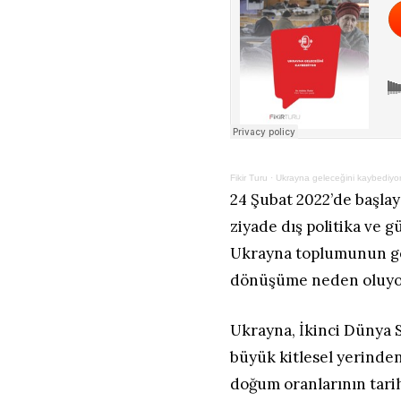
Fikir Turu
·
Ukrayna geleceğini kaybediyo
24 Şubat 2022’de başlay
ziyade dış politika ve gü
Ukrayna toplumunun gel
dönüşüme neden oluyo
Ukrayna, İkinci Dünya 
büyük kitlesel yerinde
doğum oranlarının tari