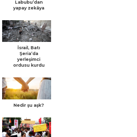
Labubu’dan
yapay zekâya
İsrail, Batı
Şeria’da
yerleşimci
ordusu kurdu
Nedir şu aşk?