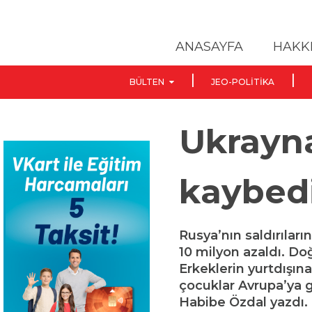
ANASAYFA
HAKK
BÜLTEN
JEO-POLITIKA
Ukrayna
kaybed
Rusya’nın saldırılar
10 milyon azaldı. Do
Erkeklerin yurtdışına
çocuklar Avrupa’ya g
Habibe Özdal yazdı.