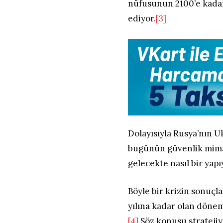
nüfusunun 2100’e kadar 
ediyor.
[3]
Dolayısıyla Rusya’nın Uk
bugünün güvenlik mim
gelecekte nasıl bir yapı
Böyle bir krizin sonuçl
yılına kadar olan dönem
[4]
Söz konusu stratejiy