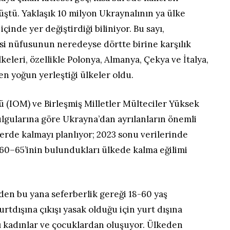
ştü. Yaklaşık 10 milyon Ukraynalının ya ülke
 içinde yer değiştirdiği biliniyor. Bu sayı,
si nüfusunun neredeyse dörtte birine karşılık
ülkeleri, özellikle Polonya, Almanya, Çekya ve İtalya,
en yoğun yerleştiği ülkeler oldu.
 (IOM) ve Birleşmiş Milletler Mülteciler Yüksek
lgularına göre Ukrayna’dan ayrılanların önemli
elerde kalmayı planlıyor; 2023 sonu verilerinde
%60–65’inin bulundukları ülkede kalma eğilimi
den bu yana seferberlik gereği 18-60 yaş
rtdışına çıkışı yasak olduğu için yurt dışına
ı kadınlar ve çocuklardan oluşuyor. Ülkeden