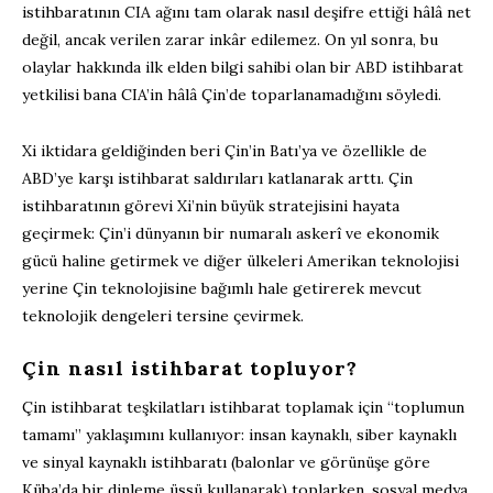
istihbaratının CIA ağını tam olarak nasıl deşifre ettiği hâlâ net
değil, ancak verilen zarar inkâr edilemez. On yıl sonra, bu
olaylar hakkında ilk elden bilgi sahibi olan bir ABD istihbarat
yetkilisi bana CIA’in hâlâ Çin’de toparlanamadığını söyledi.
Xi iktidara geldiğinden beri Çin’in Batı’ya ve özellikle de
ABD’ye karşı istihbarat saldırıları katlanarak arttı. Çin
istihbaratının görevi Xi’nin büyük stratejisini hayata
geçirmek: Çin’i dünyanın bir numaralı askerî ve ekonomik
gücü haline getirmek ve diğer ülkeleri Amerikan teknolojisi
yerine Çin teknolojisine bağımlı hale getirerek mevcut
teknolojik dengeleri tersine çevirmek.
Çin nasıl istihbarat topluyor?
Çin istihbarat teşkilatları istihbarat toplamak için “toplumun
tamamı” yaklaşımını kullanıyor: insan kaynaklı, siber kaynaklı
ve sinyal kaynaklı istihbaratı (balonlar ve görünüşe göre
Küba’da bir dinleme üssü kullanarak) toplarken, sosyal medya