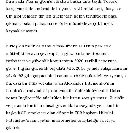
Bu sırada Washington’un dikkati başka taraftaydı. Teröre
karşı yürütülen mücadele boyunca ABD hükümeti, Rusya ve
Çin gibi yeniden dirilen güçlerden gelen tehditlerle başa
çıkma çabaları pahasına terörle mücadeleye çok büyük
kaynaklar ayırdı.
Birleşik Krallık da dahil olmak üzere ABD’nin pek çok
müttefiki de aynı şeyi yaptı. İngiliz parlamentosunun
istihbarat ve güvenlik komitesinin 2020 tarihli raporuna
göre, İngiliz güvenlik teşkilatı MI5, 2006 yılında çalışmalarının
yüzde 92 gibi çarpıcı bir kısmını terörle mücadeleye ayırmıştı.
Bu, eski bir FSB yetkilisi olan Alexander Litvinenko’nun
Londra’da radyoaktif polonyum ile öldürüldüğü yıldı. Daha
sonra İngiltere’de yürütülen bir kamu soruşturması, Putin’in
ve şu anda Putin’in ulusal güvenlik konseyinde yer alan bir
başka KGB emektarı olan dönemin FSB başkanı Nikolai
Patrushev’in cinayetini muhtemelen onayladığını ortaya
çıkardı.