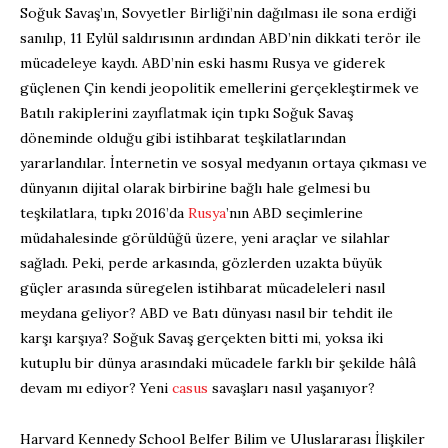
Soğuk Savaş’ın, Sovyetler Birliği’nin dağılması ile sona erdiği
sanılıp, 11 Eylül saldırısının ardından ABD’nin dikkati terör ile
mücadeleye kaydı. ABD’nin eski hasmı Rusya ve giderek
güçlenen Çin kendi jeopolitik emellerini gerçekleştirmek ve
Batılı rakiplerini zayıflatmak için tıpkı Soğuk Savaş
döneminde olduğu gibi istihbarat teşkilatlarından
yararlandılar. İnternetin ve sosyal medyanın ortaya çıkması ve
dünyanın dijital olarak birbirine bağlı hale gelmesi bu
teşkilatlara, tıpkı 2016’da
Rusya
’nın ABD seçimlerine
müdahalesinde görüldüğü üzere, yeni araçlar ve silahlar
sağladı. Peki, perde arkasında, gözlerden uzakta büyük
güçler arasında süregelen istihbarat mücadeleleri nasıl
meydana geliyor? ABD ve Batı dünyası nasıl bir tehdit ile
karşı karşıya? Soğuk Savaş gerçekten bitti mi, yoksa iki
kutuplu bir dünya arasındaki mücadele farklı bir şekilde hâlâ
devam mı ediyor? Yeni
casus
savaşları nasıl yaşanıyor?
Harvard Kennedy School Belfer Bilim ve Uluslararası İlişkiler