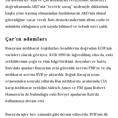
yürütebilirler. Rus ve Çin istihbaratı revizyonist hedefleri
doğrultusunda ABD’nin “terörle savaş” nedeniyle dikkatinin
başka yöne kaymış olmasından faydalanarak ABD’nin ulusal
güvenliğine zarar verdi, Batı demokrasilerinin altını oydu ve
mümkün olduğunca çok sayıda bilimsel ve teknik sırrı çaldı.
Çar’ın adamları
Rusya’nın istihbarat teşkilatları kendilerini doğrudan KGB’nin
varisleri olarak görüyor. KGB 1991’de lağvedilmiş olsa da, eski
yetkililerinin çoğu ve tüm bilgi birikimi, dosyaları ve hatta
Batı’daki ajanları Rusya’nın yeni güvenlik servisi FSB’ye ve dış
istihbarat servisi SVR’ye aktarıldı. Soğuk Savaş’ın sona
ermesinden sonraki yıllarda Rus istihbaratı, aralarında CIA
karşı istihbarat yetkilisi Aldrich Ames ve FBI ajanı Robert
Hanssen’in de bulunduğu eski Sovyet ajanlarını Batı’da
kullanmaya devam etti.
Rusya’da işler her zamanki gibi devam ediyordu. SVR’nin ilk