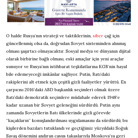
O halde Rusya’nın strateji ve taktiklerinin,
siber
çağ için
güncellenmiş olsa da, doğrudan Sovyet sisteminden alınmış
olması şaşırtıcı olmayacaktır. Sosyal medya ve dünyanın dijital
olarak birbirine bağlı olması, eski amaçlar için yeni araçlar
sunuyor ve Rusya’nın istihbarat teşkilatlarına KGB’nin hayal
bile edemeyeceği imkânlar sağlıyor. Putin, Batı’daki
rakiplerini alt etmek için çeşitli gizli faaliyetler yürüttü. En
çarpıcısı 2016’daki ABD başkanlık seçimleri olmak üzere
Batı’daki demokratik seçimlere müdahale ederek 1948’e
kadar uzanan bir Sovyet geleneğini sürdürdü. Putin aynı
zamanda Sovyetlerin Batı ülkelerinde gizli görevde
“kaçakların” konuşlandırılması uygulamasını da sürdürdü; bu
kişilerden bazıları tutuklandı ve geçtiğimiz yüzyıldaki Soğuk
Savaş dönemini andıran casus takaslarıyla Moskova’ya geri