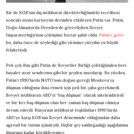
Bir de KGB’nin dış istihbarat direktörlüğündeki tecrübesi
sonraki siyasi kariyerini derinden etkileyen Putin var. Putin,
Doğu Almanya’da Dresden’de görevliyken Sovyet
İmparatorluğu’nun çöküşüne bizzat şahit oldu.
Putin’e göre
bu, daha önce de söylediği gibi yirminci yüzyılın en büyük
felaketiydi.
Pek çok Rus gibi Putin de Sovyetler Birliği çöktüğünden beri
hayalet uzuv sendromu gibi bir şeyden muzdarip. Bu yüzden,
Putin’i 1990’larda NATO’nun doğası gereği Moskova’ya
düşman olduğuna ikna etmek için pek bir çaba gerekmedi.
Sovyet istihbaratı ABD’yi “baş düşman” olarak nitelendirirdi
ve bir kez baş düşman olan her zaman baş düşman olmaya
devam ederdi. Rusya’nın istihbarat teşkilatları 1990’larda
ABD’ye karşı KGB’nin Sovyet döneminde olduğundan daha
agresif bir tutum içindeydi. Hiçbir şey saldırganlığı aşağılanma
duygusu kadar körükleyemez.