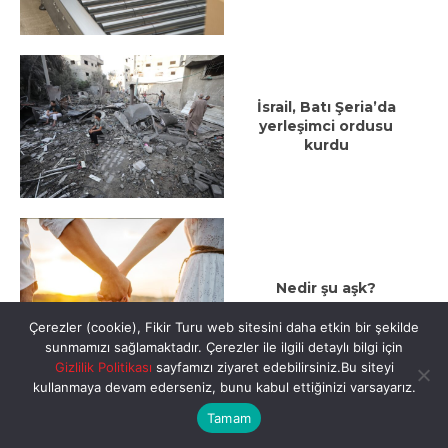
İsrail, Batı Şeria’da
yerleşimci ordusu
kurdu
Nedir şu aşk?
Çerezler (cookie), Fikir Turu web sitesini daha etkin bir şekilde
sunmamızı sağlamaktadır. Çerezler ile ilgili detaylı bilgi için
Gizlilik Politikası
sayfamızı ziyaret edebilirsiniz.Bu siteyi
1
kullanmaya devam ederseniz, bunu kabul ettiğinizi varsayarız.
Tamam
Hamam Böceği
Hareketi: Nasıl ortaya