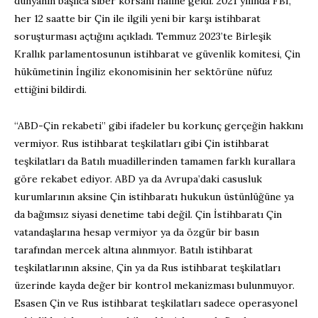
dünyanın başlıca siber korsanı haline geldi. 2021 yılında FBI,
her 12 saatte bir Çin ile ilgili yeni bir karşı istihbarat
soruşturması açtığını açıkladı. Temmuz 2023’te Birleşik
Krallık parlamentosunun istihbarat ve güvenlik komitesi, Çin
hükümetinin İngiliz ekonomisinin her sektörüne nüfuz
ettiğini bildirdi.
“ABD-Çin rekabeti” gibi ifadeler bu korkunç gerçeğin hakkını
vermiyor. Rus istihbarat teşkilatları gibi Çin istihbarat
teşkilatları da Batılı muadillerinden tamamen farklı kurallara
göre rekabet ediyor. ABD ya da Avrupa’daki casusluk
kurumlarının aksine Çin istihbaratı hukukun üstünlüğüne ya
da bağımsız siyasi denetime tabi değil. Çin İstihbaratı Çin
vatandaşlarına hesap vermiyor ya da özgür bir basın
tarafından mercek altına alınmıyor. Batılı istihbarat
teşkilatlarının aksine, Çin ya da Rus istihbarat teşkilatları
üzerinde kayda değer bir kontrol mekanizması bulunmuyor.
Esasen Çin ve Rus istihbarat teşkilatları sadece operasyonel