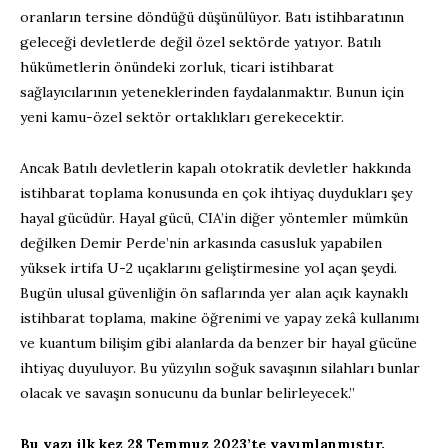
oranların tersine döndüğü düşünülüyor. Batı istihbaratının
geleceği devletlerde değil özel sektörde yatıyor. Batılı
hükümetlerin önündeki zorluk, ticari istihbarat
sağlayıcılarının yeteneklerinden faydalanmaktır. Bunun için
yeni kamu-özel sektör ortaklıkları gerekecektir.
Ancak Batılı devletlerin kapalı otokratik devletler hakkında
istihbarat toplama konusunda en çok ihtiyaç duydukları şey
hayal gücüdür. Hayal gücü, CIA’in diğer yöntemler mümkün
değilken Demir Perde’nin arkasında casusluk yapabilen
yüksek irtifa U-2 uçaklarını geliştirmesine yol açan şeydi.
Bugün ulusal güvenliğin ön saflarında yer alan açık kaynaklı
istihbarat toplama, makine öğrenimi ve yapay zekâ kullanımı
ve kuantum bilişim gibi alanlarda da benzer bir hayal gücüne
ihtiyaç duyuluyor. Bu yüzyılın soğuk savaşının silahları bunlar
olacak ve savaşın sonucunu da bunlar belirleyecek.”
Bu yazı ilk kez 28 Temmuz 2023’te yayımlanmıştır.