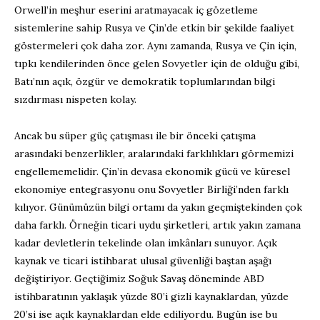
Orwell’in meşhur eserini aratmayacak iç gözetleme
sistemlerine sahip Rusya ve Çin’de etkin bir şekilde faaliyet
göstermeleri çok daha zor. Aynı zamanda, Rusya ve Çin için,
tıpkı kendilerinden önce gelen Sovyetler için de olduğu gibi,
Batı’nın açık, özgür ve demokratik toplumlarından bilgi
sızdırması nispeten kolay.
Ancak bu süper güç çatışması ile bir önceki çatışma
arasındaki benzerlikler, aralarındaki farklılıkları görmemizi
engellememelidir. Çin’in devasa ekonomik gücü ve küresel
ekonomiye entegrasyonu onu Sovyetler Birliği’nden farklı
kılıyor. Günümüzün bilgi ortamı da yakın geçmiştekinden çok
daha farklı. Örneğin ticari uydu şirketleri, artık yakın zamana
kadar devletlerin tekelinde olan imkânları sunuyor. Açık
kaynak ve ticari istihbarat ulusal güvenliği baştan aşağı
değiştiriyor. Geçtiğimiz Soğuk Savaş döneminde ABD
istihbaratının yaklaşık yüzde 80’i gizli kaynaklardan, yüzde
20’si ise açık kaynaklardan elde ediliyordu. Bugün ise bu