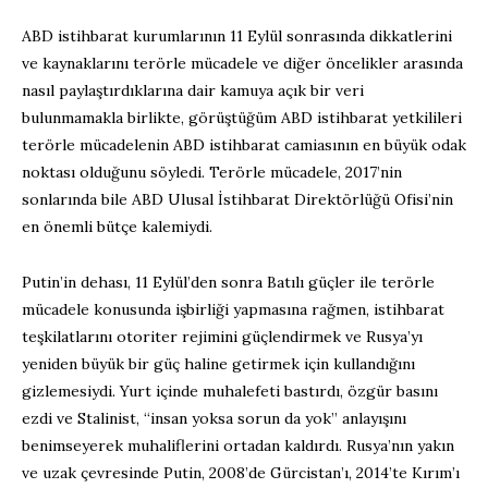
ABD istihbarat kurumlarının 11 Eylül sonrasında dikkatlerini
ve kaynaklarını terörle mücadele ve diğer öncelikler arasında
nasıl paylaştırdıklarına dair kamuya açık bir veri
bulunmamakla birlikte, görüştüğüm ABD istihbarat yetkilileri
terörle mücadelenin ABD istihbarat camiasının en büyük odak
noktası olduğunu söyledi. Terörle mücadele, 2017’nin
sonlarında bile ABD Ulusal İstihbarat Direktörlüğü Ofisi’nin
en önemli bütçe kalemiydi.
Putin’in dehası, 11 Eylül’den sonra Batılı güçler ile terörle
mücadele konusunda işbirliği yapmasına rağmen, istihbarat
teşkilatlarını otoriter rejimini güçlendirmek ve Rusya’yı
yeniden büyük bir güç haline getirmek için kullandığını
gizlemesiydi. Yurt içinde muhalefeti bastırdı, özgür basını
ezdi ve Stalinist, “insan yoksa sorun da yok” anlayışını
benimseyerek muhaliflerini ortadan kaldırdı. Rusya’nın yakın
ve uzak çevresinde Putin, 2008’de Gürcistan’ı, 2014’te Kırım’ı