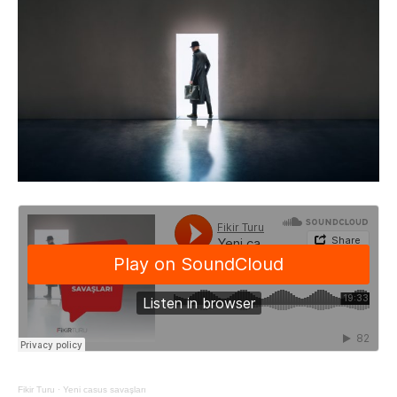
Fikir Turu
·
Yeni casus savaşları