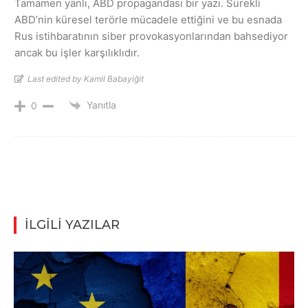
Tamamen yanlı, ABD propagandası bir yazı. Sürekli
ABD’nin küresel terörle mücadele ettiğini ve bu esnada
Rus istihbaratının siber provokasyonlarından bahsediyor
ancak bu işler karşılıklıdır.
Last edited by Kamil Babayiğit
Yanıtla
0
İLGİLİ YAZILAR