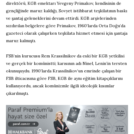
direktörü, KGB emektarı Yevgeny Primakov, kendisinin de
gençliğinde maruz kaldığı, Sovyet istihbarat teşkilatının baskı
ve şantaj geleneklerini devam ettirdi. KGB arşivlerinden
sızdırılan belgelere göre Primakov, 1960’larda Orta Doğu’da
gazeteci olarak çalışırken teşkilata hizmet etmesi için şantaja
maruz kalmıştı.
FSB’nin kurucusu Rem Krassilnikov da eski bir KGB yetkilisi
ve gerçek bir komünistti; karısının adı Ninel, Lenin’in tersten
okunuşuydu. 1990’larda Krassilnikov’un emrinde çalışan bir
FSB ilticacısına göre FSB, KGB ile aynı eğitim kitapçıklarını
kullanıyordu, ancak komünizmle ilgili ideolojik kısımlar
çıkarılmıştı.