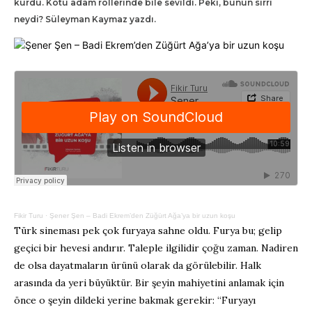
kurdu. Kötü adam rollerinde bile sevildi. Peki, bunun sırrı
neydi? Süleyman Kaymaz yazdı.
Fikir Turu
·
Şener Şen – Badi Ekrem’den Züğürt Ağa’ya bir uzun koşu
Türk sineması pek çok furyaya sahne oldu. Furya bu; gelip
geçici bir hevesi andırır. Taleple ilgilidir çoğu zaman. Nadiren
de olsa dayatmaların ürünü olarak da görülebilir. Halk
arasında da yeri büyüktür. Bir şeyin mahiyetini anlamak için
önce o şeyin dildeki yerine bakmak gerekir: “Furyayı