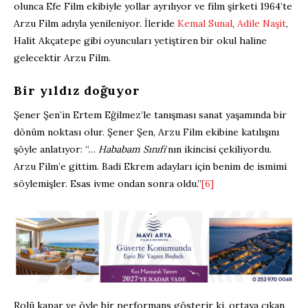
olunca Efe Film ekibiyle yollar ayrılıyor ve film şirketi 1964’te
Arzu Film adıyla yenileniyor. İleride
Kemal Sunal
,
Adile Naşit
,
Halit Akçatepe gibi oyuncuları yetiştiren bir okul haline
gelecektir Arzu Film.
Bir yıldız doğuyor
Şener Şen’in Ertem Eğilmez’le tanışması sanat yaşamında bir
dönüm noktası olur. Şener Şen, Arzu Film ekibine katılışını
şöyle anlatıyor: “…
Hababam Sınıfı
’nın ikincisi çekiliyordu.
Arzu Film’e gittim. Badi Ekrem adayları için benim de ismimi
söylemişler. Esas ivme ondan sonra oldu.”
[6]
Rolü kapar ve öyle bir performans gösterir ki, ortaya çıkan