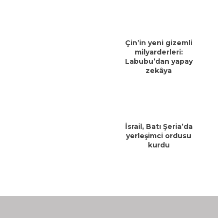
Çin’in yeni gizemli
milyarderleri:
Labubu’dan yapay
zekâya
İsrail, Batı Şeria’da
yerleşimci ordusu
kurdu