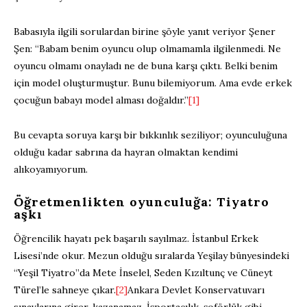
Babasıyla ilgili sorulardan birine şöyle yanıt veriyor Şener
Şen: “Babam benim oyuncu olup olmamamla ilgilenmedi. Ne
oyuncu olmamı onayladı ne de buna karşı çıktı. Belki benim
için model oluşturmuştur. Bunu bilemiyorum. Ama evde erkek
çocuğun babayı model alması doğaldır.”
[1]
Bu cevapta soruya karşı bir bıkkınlık seziliyor; oyunculuğuna
olduğu kadar sabrına da hayran olmaktan kendimi
alıkoyamıyorum.
Öğretmenlikten oyunculuğa: Tiyatro
aşkı
Öğrencilik hayatı pek başarılı sayılmaz. İstanbul Erkek
Lisesi’nde okur. Mezun olduğu sıralarda Yeşilay bünyesindeki
“Yeşil Tiyatro”da Mete İnselel, Seden Kızıltunç ve Cüneyt
Türel’le sahneye çıkar.
[2]
Ankara Devlet Konservatuvarı
sınavlarına girer, kazanamaz. İşportacılık, şoförlük gibi