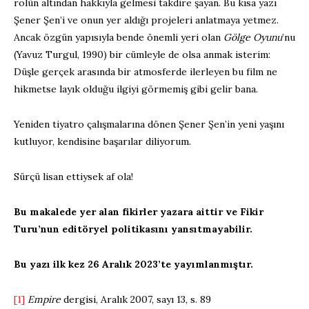
rolün altından hakkıyla gelmesi takdire şayan. Bu kısa yazı
Şener Şen’i ve onun yer aldığı projeleri anlatmaya yetmez.
Ancak özgün yapısıyla bende önemli yeri olan
Gölge Oyunu
’nu
(Yavuz Turgul, 1990) bir cümleyle de olsa anmak isterim:
Düşle gerçek arasında bir atmosferde ilerleyen bu film ne
hikmetse layık olduğu ilgiyi görmemiş gibi gelir bana.
Yeniden tiyatro çalışmalarına dönen Şener Şen’in yeni yaşını
kutluyor, kendisine başarılar diliyorum.
Sürçü lisan ettiysek af ola!
Bu makalede yer alan fikirler yazara aittir ve Fikir
Turu’nun editöryel politikasını yansıtmayabilir.
Bu yazı ilk kez 26 Aralık 2023’te yayımlanmıştır.
[1]
Empire
dergisi, Aralık 2007, sayı 13, s. 89