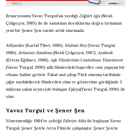
Senaryosunu Yavuz Turgul’un yazdığı
Züğürt Ağa
(Nesli
Çölgeçen, 1985) ile de sanatının doruklarına doğru tırmanan
yeni bir Şener Şen vardır artık sinemada.
Milyarder
(Kartal Tibet, 1986),
Muhsin Bey
(Yavuz Turgul,
1986),
Selamsız Bandosu
(Nesli Çölgeçen, 1987),
Arabesk
(Ertem Eğilmez, 1988),
Aşk Filmlerinin Unutulmaz Yönetmeni
(Yavuz Turgul, 1990) adlı filmlerdeki başroller onu yaşayan bir
efsane haline getirir. Fakat asıl çıkışı Türk sinema tarihinde
çığır sayılabilecek filmlerden olan ve gösterime girdiğinde 3
milyona yakın seyirciyle buluşan
Eşkıya
(Yavuz Turgul, 1996) ile
olur.
Yavuz Turgul ve Şener Şen
Yönetmenliğe 1984’te çektiği
Fahriye Abla
ile başlayan Yavuz
Turgul, Şener Şen’le Arzu Film’de çalışmıştır. Şener Şen’in