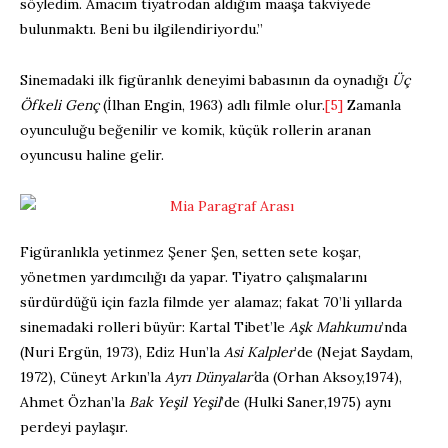
söyledim. Amacım tiyatrodan aldığım maaşa takviyede
bulunmaktı. Beni bu ilgilendiriyordu.”
Sinemadaki ilk figüranlık deneyimi babasının da oynadığı
Üç
Öfkeli Genç
(İlhan Engin, 1963) adlı filmle olur.
[5]
Zamanla
oyunculuğu beğenilir ve komik, küçük rollerin aranan
oyuncusu haline gelir.
Figüranlıkla yetinmez Şener Şen, setten sete koşar,
yönetmen yardımcılığı da yapar. Tiyatro çalışmalarını
sürdürdüğü için fazla filmde yer alamaz; fakat 70’li yıllarda
sinemadaki rolleri büyür: Kartal Tibet’le
Aşk Mahkumu
’nda
(Nuri Ergün, 1973), Ediz Hun’la
Asi Kalpler
’de (Nejat Saydam,
1972), Cüneyt Arkın’la
Ayrı Dünyalar’
da (Orhan Aksoy,1974),
Ahmet Özhan’la
Bak Yeşil Yeşil
’de (Hulki Saner,1975) aynı
perdeyi paylaşır.