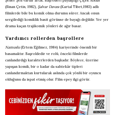
Şener Şen vardır artık. Başrolleri paylaştığı
Çiçek Abbas
(Sinan Çetin, 1982),
Şalvar Davası
(Kartal Tibet,1983) adlı
filmlerde bile bu komik olma durumu sürer. Ancak onun
sergilediği komiklik basit görünse de bayağı değildir. Yer yer
drama kaçan trajikomik yönleri de ağır basar.
Yardımcı rollerden başrollere
Namuslu
(Ertem Eğilmez, 1984) kariyerinde önemli bir
basamaktır. Başroldedir ve rolü, önceki filmlerde
canlandırdığı karakterlerden başkadır. Böylece, üzerine
yapışan komik, bir o kadar da sahtekâr tipleri
canlandırmaktan kurtularak aslında çok yönlü bir oyuncu
olduğunu da ispat etmiş olur. Film epey ilgi görür.