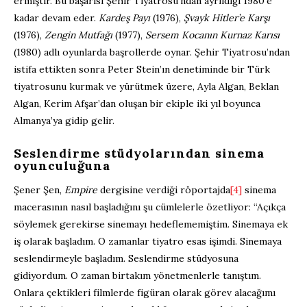
ermiştir. Bu başarısı Şehir Tiyatrosu’ndan ayrıldığı 1980’e
kadar devam eder.
Kardeş Payı
(1976),
Şvayk Hitler’e Karşı
(1976),
Zengin Mutfağı
(1977),
Sersem Kocanın Kurnaz Karısı
(1980) adlı oyunlarda başrollerde oynar. Şehir Tiyatrosu’ndan
istifa ettikten sonra Peter Stein’ın denetiminde bir Türk
tiyatrosunu kurmak ve yürütmek üzere, Ayla Algan, Beklan
Algan, Kerim Afşar’dan oluşan bir ekiple iki yıl boyunca
Almanya’ya gidip gelir.
Seslendirme stüdyolarından sinema
oyunculuğuna
Şener Şen,
Empire
dergisine verdiği röportajda
[4]
sinema
macerasının nasıl başladığını şu cümlelerle özetliyor: “Açıkça
söylemek gerekirse sinemayı hedeflememiştim. Sinemaya ek
iş olarak başladım. O zamanlar tiyatro esas işimdi. Sinemaya
seslendirmeyle başladım. Seslendirme stüdyosuna
gidiyordum. O zaman birtakım yönetmenlerle tanıştım.
Onlara çektikleri filmlerde figüran olarak görev alacağımı