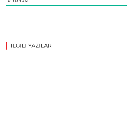
0
YORUM
İLGİLİ YAZILAR