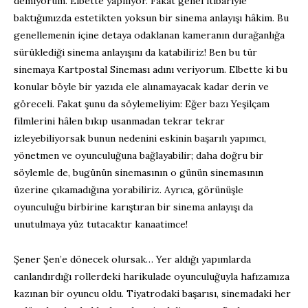
demiyorum. Elbette yapılıyor. Fakat genel itibariyle
baktığımızda estetikten yoksun bir sinema anlayışı hâkim. Bu
genellemenin içine detaya odaklanan kameranın durağanlığa
sürüklediği sinema anlayışını da katabiliriz! Ben bu tür
sinemaya Kartpostal Sineması adını veriyorum. Elbette ki bu
konular böyle bir yazıda ele alınamayacak kadar derin ve
göreceli. Fakat şunu da söylemeliyim: Eğer bazı Yeşilçam
filmlerini hâlen bıkıp usanmadan tekrar tekrar
izleyebiliyorsak bunun nedenini eskinin başarılı yapımcı,
yönetmen ve oyunculuğuna bağlayabilir; daha doğru bir
söylemle de, bugünün sinemasının o günün sinemasının
üzerine çıkamadığına yorabiliriz. Ayrıca, görünüşle
oyunculuğu birbirine karıştıran bir sinema anlayışı da
unutulmaya yüz tutacaktır kanaatimce!
Şener Şen’e dönecek olursak… Yer aldığı yapımlarda
canlandırdığı rollerdeki harikulade oyunculuğuyla hafızamıza
kazınan bir oyuncu oldu. Tiyatrodaki başarısı, sinemadaki her