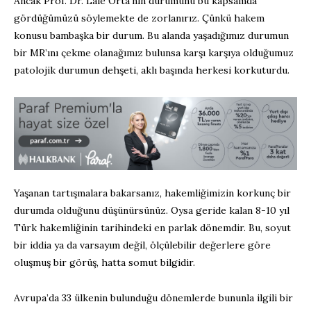
Ancak Prof. Dr. Lale Orta’nın durumunu bu kapsamda
gördüğümüzü söylemekte de zorlanırız. Çünkü hakem
konusu bambaşka bir durum. Bu alanda yaşadığımız durumun
bir MR’ını çekme olanağımız bulunsa karşı karşıya olduğumuz
patolojik durumun dehşeti, aklı başında herkesi korkuturdu.
Yaşanan tartışmalara bakarsanız, hakemliğimizin korkunç bir
durumda olduğunu düşünürsünüz. Oysa geride kalan 8-10 yıl
Türk hakemliğinin tarihindeki en parlak dönemdir. Bu, soyut
bir iddia ya da varsayım değil, ölçülebilir değerlere göre
oluşmuş bir görüş, hatta somut bilgidir.
Avrupa’da 33 ülkenin bulunduğu dönemlerde bununla ilgili bir