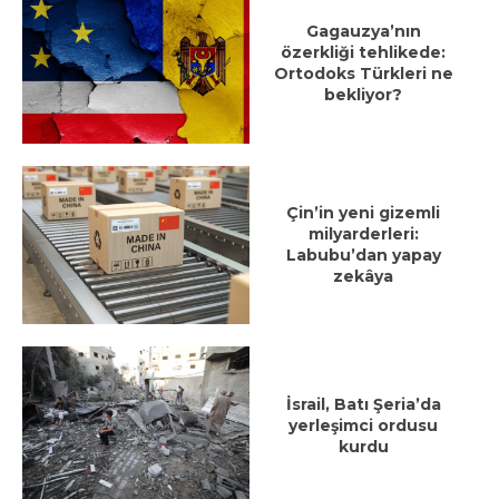
Gagauzya’nın
özerkliği tehlikede:
Ortodoks Türkleri ne
bekliyor?
Çin’in yeni gizemli
milyarderleri:
Labubu’dan yapay
zekâya
İsrail, Batı Şeria’da
yerleşimci ordusu
kurdu