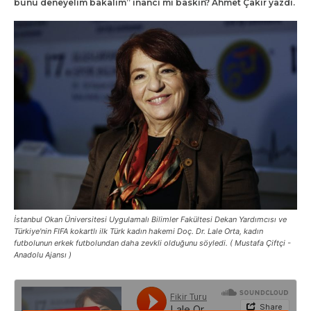
bunu deneyelim bakalım” inancı mı baskın? Ahmet Çakır yazdı.
İstanbul Okan Üniversitesi Uygulamalı Bilimler Fakültesi Dekan Yardımcısı ve
Türkiye'nin FIFA kokartlı ilk Türk kadın hakemi Doç. Dr. Lale Orta, kadın
futbolunun erkek futbolundan daha zevkli olduğunu söyledi. ( Mustafa Çiftçi -
Anadolu Ajansı )