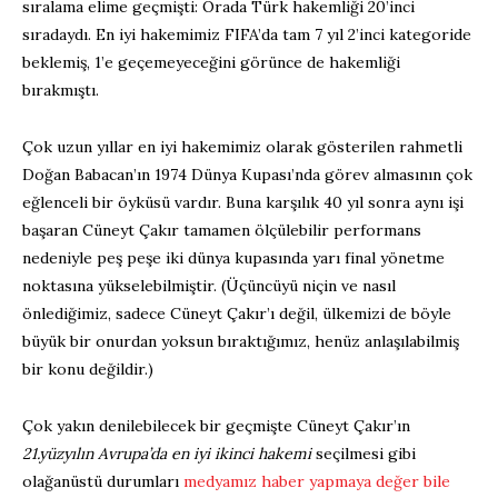
sıralama elime geçmişti: Orada Türk hakemliği 20’inci
sıradaydı. En iyi hakemimiz FIFA’da tam 7 yıl 2’inci kategoride
beklemiş, 1’e geçemeyeceğini görünce de hakemliği
bırakmıştı.
Çok uzun yıllar en iyi hakemimiz olarak gösterilen rahmetli
Doğan Babacan’ın 1974 Dünya Kupası’nda görev almasının çok
eğlenceli bir öyküsü vardır. Buna karşılık 40 yıl sonra aynı işi
başaran Cüneyt Çakır tamamen ölçülebilir performans
nedeniyle peş peşe iki dünya kupasında yarı final yönetme
noktasına yükselebilmiştir. (Üçüncüyü niçin ve nasıl
önlediğimiz, sadece Cüneyt Çakır’ı değil, ülkemizi de böyle
büyük bir onurdan yoksun bıraktığımız, henüz anlaşılabilmiş
bir konu değildir.)
Çok yakın denilebilecek bir geçmişte Cüneyt Çakır’ın
21.yüzyılın Avrupa’da en iyi ikinci hakemi
seçilmesi gibi
olağanüstü durumları
medyamız haber yapmaya değer bile