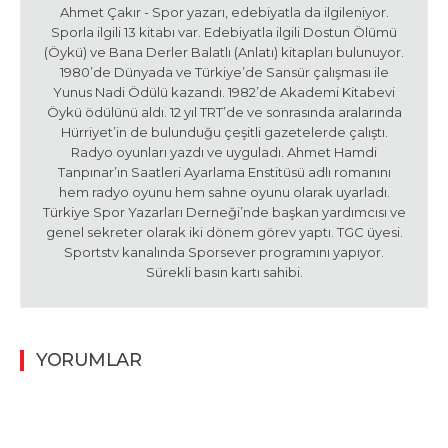
Ahmet Çakır - Spor yazarı, edebiyatla da ilgileniyor.
Sporla ilgili 13 kitabı var. Edebiyatla ilgili Dostun Ölümü
(Öykü) ve Bana Derler Balatlı (Anlatı) kitapları bulunuyor.
1980’de Dünyada ve Türkiye’de Sansür çalışması ile
Yunus Nadi Ödülü kazandı. 1982’de Akademi Kitabevi
Öykü ödülünü aldı. 12 yıl TRT’de ve sonrasında aralarında
Hürriyet’in de bulunduğu çeşitli gazetelerde çalıştı.
Radyo oyunları yazdı ve uyguladı. Ahmet Hamdi
Tanpınar’ın Saatleri Ayarlama Enstitüsü adlı romanını
hem radyo oyunu hem sahne oyunu olarak uyarladı.
Türkiye Spor Yazarları Derneği’nde başkan yardımcısı ve
genel sekreter olarak iki dönem görev yaptı. TGC üyesi.
Sportstv kanalında Sporsever programını yapıyor.
Sürekli basın kartı sahibi.
YORUMLAR