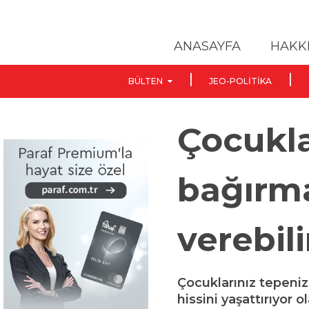
ANASAYFA
HAKK
BÜLTEN
JEO-POLITIKA
Çocukla
bağırma
verebili
Çocuklarınız tepeniz
hissini yaşattırıyor 