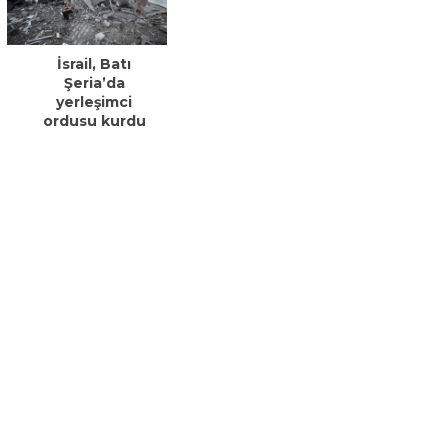
İsrail, Batı
Şeria’da
yerleşimci
ordusu kurdu