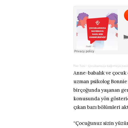
Fikir Turu
·
Çocuklarınıza bağırmaya nasıl 
Anne-babalık ve çocuk 
uzman psikolog Bonnie 
birçoğunda yaşanan ger
konusunda yön gösteric
çıkan bazı bölümleri ak
“Çocuğunuz sizin yüzün