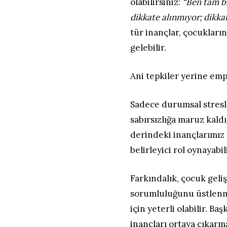
olabilirsiniz:
“Ben tam bi
dikkate alınmıyor; dikka
tür inançlar, çocukları
gelebilir.
Ani tepkiler yerine emp
Sadece durumsal stresl
sabırsızlığa maruz kald
derindeki inançlarımız
belirleyici rol oynayabili
Farkındalık, çocuk geliş
sorumluluğunu üstlenmes
için yeterli olabilir. B
inançları ortaya çıkarm