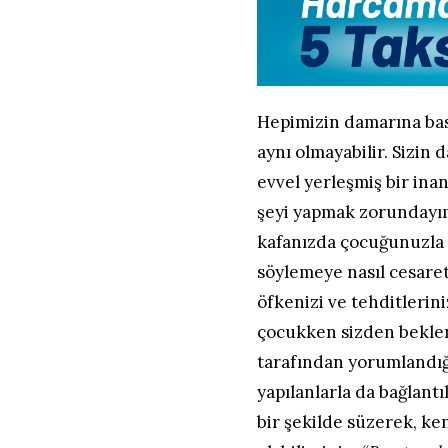
Hepimizin damarına bası
aynı olmayabilir. Sizin d
evvel yerleşmiş bir inan
şeyi yapmak zorundayım,
kafanızda çocuğunuzla i
söylemeye nasıl cesare
öfkenizi ve tehditlerin
çocukken sizden bekle
tarafından yorumlandığı 
yapılanlarla da bağlantı
bir şekilde süzerek, ke