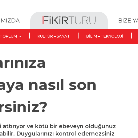
BİZE 
IMIZDA
TOPLUM
KÜLTÜR – SANAT
BILIM – TEKNOLOJI
rınıza
ya nasıl son
rsiniz?
i attırıyor ve kötü bir ebeveyn olduğunuz
olabilir. Duygularınızı kontrol edemezsiniz