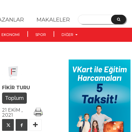
YAZANLAR
MAKALELER
EKONOMI
SPOR
DIĞER
FIKIR TURU
Toplum
21 EKIM ,
2021