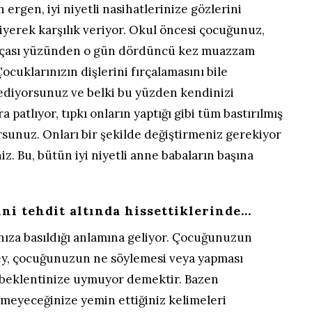
n ergen, iyi niyetli nasihatlerinize gözlerini
yerek karşılık veriyor. Okul öncesi çocuğunuz,
rçası yüzünden o gün dördüncü kez muazzam
 Çocuklarınızın dişlerini fırçalamasını bile
ediyorsunuz ve belki bu yüzden kendinizi
patlıyor, tıpkı onların yaptığı gibi tüm bastırılmış
rsunuz. Onları bir şekilde değiştirmeniz gerekiyor
niz. Bu, bütün iyi niyetli anne babaların başına
ni tehdit altında hissettiklerinde…
nıza basıldığı anlamına geliyor. Çocuğunuzun
 şey, çocuğunuzun ne söylemesi veya yapması
 beklentinize uymuyor demektir. Bazen
emeyeceğinize yemin ettiğiniz kelimeleri