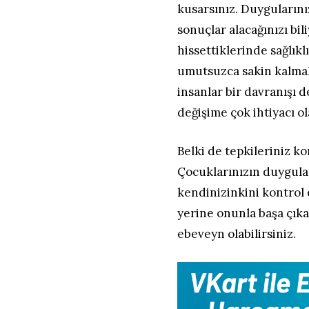
kusarsınız. Duygularını
sonuçlar alacağınızı bi
hissettiklerinde sağlık
umutsuzca sakin kalmak
insanlar bir davranışı d
değişime çok ihtiyacı o
Belki de tepkileriniz k
Çocuklarınızın duygular
kendinizinkini kontrol 
yerine onunla başa çık
ebeveyn olabilirsiniz.