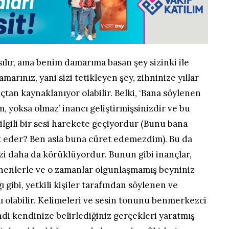
lır, ama benim damarıma basan şey sizinki ile
amarınız, yani sizi tetikleyen şey, zihninize yıllar
çtan kaynaklanıyor olabilir. Belki, ‘Bana söylenen
 yoksa olmaz’ inancı geliştirmişsinizdir ve bu
lgili bir sesi harekete geçiyordur (Bunu bana
t eder? Ben asla buna cüret edemezdim). Bu da
izi daha da körüklüyordur. Bunun gibi inançlar,
nenlerle ve o zamanlar olgunlaşmamış beyniniz
gibi, yetkili kişiler tarafından söylenen ve
lı olabilir. Kelimeleri ve sesin tonunu benmerkezci
ndi kendinize belirlediğiniz gerçekleri yaratmış