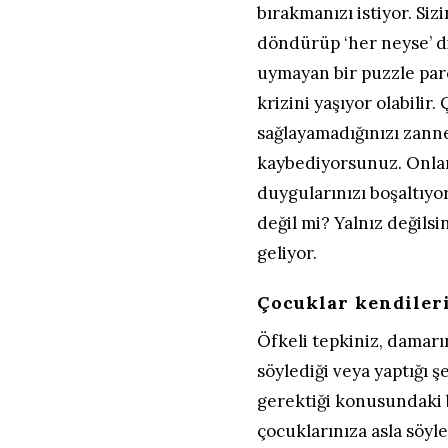
bırakmanızı istiyor. Sizi
döndürüp ‘her neyse’ di
uymayan bir puzzle pa
krizini yaşıyor olabilir.
sağlayamadığınızı zann
kaybediyorsunuz. Onlara 
duygularınızı boşaltıyo
değil mi? Yalnız değilsi
geliyor.
Çocuklar kendileri
Öfkeli tepkiniz, damarı
söylediği veya yaptığı
gerektiği konusundaki
çocuklarınıza asla söyl