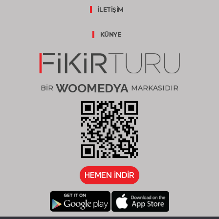
İLETİŞİM
KÜNYE
WOOMEDYA
BİR
MARKASIDIR
HEMEN İNDİR