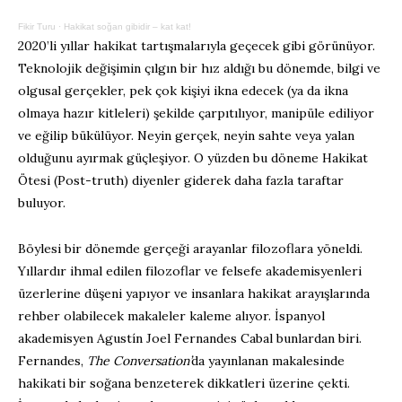
Fikir Turu
·
Hakikat soğan gibidir – kat kat!
2020’li yıllar hakikat tartışmalarıyla geçecek gibi görünüyor.
Teknolojik değişimin çılgın bir hız aldığı bu dönemde, bilgi ve
olgusal gerçekler, pek çok kişiyi ikna edecek (ya da ikna
olmaya hazır kitleleri) şekilde çarpıtılıyor, manipüle ediliyor
ve eğilip bükülüyor. Neyin gerçek, neyin sahte veya yalan
olduğunu ayırmak güçleşiyor. O yüzden bu döneme Hakikat
Ötesi (Post-truth) diyenler giderek daha fazla taraftar
buluyor.
Böylesi bir dönemde gerçeği arayanlar filozoflara yöneldi.
Yıllardır ihmal edilen filozoflar ve felsefe akademisyenleri
üzerlerine düşeni yapıyor ve insanlara hakikat arayışlarında
rehber olabilecek makaleler kaleme alıyor. İspanyol
akademisyen Agustín Joel Fernandes Cabal bunlardan biri.
Fernandes,
The Conversation’
da yayınlanan makalesinde
hakikati bir soğana benzeterek dikkatleri üzerine çekti.