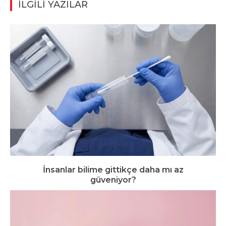
İLGİLİ YAZILAR
İnsanlar bilime gittikçe daha mı az
güveniyor?