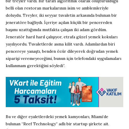
bir treyler vardı. Bir tarafı algoritmik olarak oluşturulduğu
belli olan restoran markalarının isim ve amblemleriyle
doluydu. Treyler, iki seyyar tuvaletin arkasında bulunan bir
jeneratöre bağlıydı. İçeriye açılan küçük bir pencereden
başımı uzattığımda mutfakta çalışan iki adam gördüm.
Jeneratör harıl harıl çalışıyor, etrafa güzel yemek kokuları
yayılıyordu. Tuvaletlerde asma kilit vardı. Adamlardan biri
pencereye yanaştı, benden özür dileyerek doğrudan yemek
siparişi veremeyeceğimi, bunun için telefondaki uygulamaları
kullanmam gerektiğini söyledi”.
Bu ve diğer eyaletlerdeki yemek kamyonları, Miami’de
bulunan “Reef Technology” adlı bir startup şirkete ait.