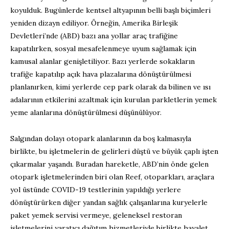
koyulduk. Bugünlerde kentsel altyapının belli başlı biçimleri
yeniden dizayn ediliyor. Örneğin, Amerika Birleşik
Devletleri’nde (ABD) bazı ana yollar araç trafiğine
kapatılırken, sosyal mesafelenmeye uyum sağlamak için
kamusal alanlar genişletiliyor. Bazı yerlerde sokakların
trafiğe kapatılıp açık hava plazalarına dönüştürülmesi
planlanırken, kimi yerlerde cep park olarak da bilinen ve ısı
adalarının etkilerini azaltmak için kurulan parkletlerin yemek
yeme alanlarına dönüştürülmesi düşünülüyor.
Salgından dolayı otopark alanlarının da boş kalmasıyla
birlikte, bu işletmelerin de gelirleri düştü ve büyük çaplı işten
çıkarmalar yaşandı. Buradan hareketle, ABD’nin önde gelen
otopark işletmelerinden biri olan Reef, otoparkları, araçlara
yol üstünde COVID-19 testlerinin yapıldığı yerlere
dönüştürürken diğer yandan sağlık çalışanlarına kuryelerle
paket yemek servisi vermeye, geleneksel restoran
işletmelerini yaratıcı dağıtım hizmetleriyle birlikte hayalet