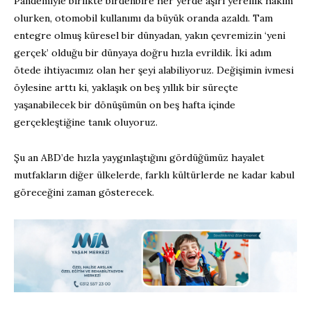
Pandemiyle birlikte birdenbire her yerde aşırı yerellik hâkim
olurken, otomobil kullanımı da büyük oranda azaldı. Tam
entegre olmuş küresel bir dünyadan, yakın çevremizin ‘yeni
gerçek’ olduğu bir dünyaya doğru hızla evrildik. İki adım
ötede ihtiyacımız olan her şeyi alabiliyoruz. Değişimin ivmesi
öylesine arttı ki, yaklaşık on beş yıllık bir süreçte
yaşanabilecek bir dönüşümün on beş hafta içinde
gerçekleştiğine tanık oluyoruz.
Şu an ABD’de hızla yaygınlaştığını gördüğümüz hayalet
mutfakların diğer ülkelerde, farklı kültürlerde ne kadar kabul
göreceğini zaman gösterecek.