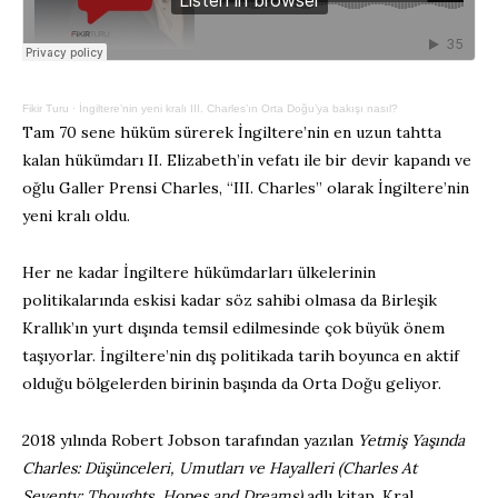
Fikir Turu
·
İngiltere’nin yeni kralı III. Charles’ın Orta Doğu’ya bakışı nasıl?
Tam 70 sene hüküm sürerek İngiltere’nin en uzun tahtta
kalan hükümdarı II. Elizabeth’in vefatı ile bir devir kapandı ve
oğlu Galler Prensi Charles, “III. Charles” olarak İngiltere’nin
yeni kralı oldu.
Her ne kadar İngiltere hükümdarları ülkelerinin
politikalarında eskisi kadar söz sahibi olmasa da Birleşik
Krallık’ın yurt dışında temsil edilmesinde çok büyük önem
taşıyorlar. İngiltere’nin dış politikada tarih boyunca en aktif
olduğu bölgelerden birinin başında da Orta Doğu geliyor.
2018 yılında Robert Jobson tarafından yazılan
Yetmiş Yaşında
Charles: Düşünceleri, Umutları ve Hayalleri (Charles At
Seventy: Thoughts, Hopes and Dreams)
adlı kitap, Kral