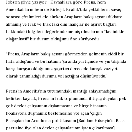
Jobson şöyle yazıyor: “Kaynaklara göre Prens, hem
Amerikalıların hem de Birleşik Krallık’taki yetkililerin savaş
sonrası çözümleri ele alırken Arapların bakış açısını dikkate
almamış ve Irak ve Irak’taki dini inançlar ile aşiret bağları
hakkındaki bilgileri değerlendirmemiş olmalarının “kesinlikle
olağanüstü” bir durum olduğunu öne sürüyordu.
“Prens, Arapların bakış açısını görmezden gelmenin ciddi bir
hata olduğunu ve bu hatanın ‘şu anda yurtiçinde ve yurtdışında
karşı karşıya olduğumuz şaşırtıcı derecede karışık vaziyet’
olarak tanımladığı duruma yol açtığını düşünüyordu.”
Prens’in Amerika’nın tutumundaki mantığı anlayamadığını
belirten kaynak, Prens’in Irak toplumunda ihtiyaç duyulan pek
çok devlet çalışanının dışlanmasına ve birçok insanın
koalisyona düşmanlık beslemesine yol açan ‘çılgın’
Baasçılardan Arındırma politikasının [Saddam Hüseyin’in Baas
partisine üye olan devlet çalışanlarının işten çıkarılması]