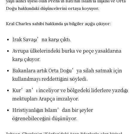
yaşlı ikinci üyesi olan Prens’in Batı’nın İslam’la ilişkisi ve Orta
Doğu hakkındaki düşüncelerini ortaya koyuyor.
Kral Charles sahibi hakkında şu bilgiler açığa çıkıyor:
Irak Savaşı’na karşı çıktı.
Avrupa ülkelerindeki burka ve peçe yasaklarına
karşı çıkıyor.
Bakanlara artık Orta Doğu’ya silah satmak için
kullanılmayı reddettiğini söyledi.
Kur’an’ı inceliyor ve bölgedeki liderlere yazdığı
mektupları Arapça imzalıyor.
Hristiyanlığın İslam’dan bir şeyler
öğrenebileceğini düşünüyor.
Jobson, Charles’ın “Körfez’deki Arap liderlerle olan kişisel