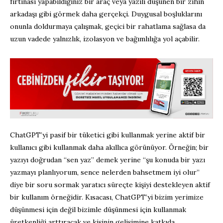
fırtınası yapabildiğiniz bir araç veya yazılı düşünen bir zihin
arkadaşı gibi görmek daha gerçekçi. Duygusal boşluklarını
onunla doldurmaya çalışmak, geçici bir rahatlama sağlasa da
uzun vadede yalnızlık, izolasyon ve bağımlılığa yol açabilir.
ChatGPT’yi pasif bir tüketici gibi kullanmak yerine aktif bir
kullanıcı gibi kullanmak daha akıllıca görünüyor. Örneğin; bir
yazıyı doğrudan “sen yaz” demek yerine “şu konuda bir yazı
yazmayı planlıyorum, sence nelerden bahsetmem iyi olur”
diye bir soru sormak yaratıcı süreçte kişiyi destekleyen aktif
bir kullanım örneğidir. Kısacası, ChatGPT’yi bizim yerimize
düşünmesi için değil bizimle düşünmesi için kullanmak
üretkenliği arttıracak ve kişinin gelişimine katkıda