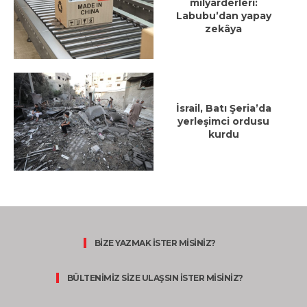
milyarderleri:
Labubu’dan yapay
zekâya
İsrail, Batı Şeria’da
yerleşimci ordusu
kurdu
BİZE YAZMAK İSTER MİSİNİZ?
BÜLTENİMİZ SİZE ULAŞSIN İSTER MİSİNİZ?