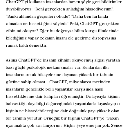
ChatGPT’yi kullanan insanlardan bazen şöyle geri bildirimler
duyabiliyoruz: “Beni gerçekten anladığını hissediyorum”,
“Sanki aklımdan geçenleri okudu”, “Daha ben farkında
olmadan ne hissettiğimi söyledi.” Peki, ChatGPT gerçekten
zihin mi okuyor? Eğer bu doğruysa bilim kurgu filmlerinde
izlediğimiz yapay zekanın insanı ele geçirme distopyasına
ramak kaldı demektir.
Aslına ChatGPT’de insanın zihnini okuyormuş algısı yaratan
bazı güçlü psikolojik mekanizmalar var. Bunlardan ilki,
insanların ortak hikayelerine dayanan yüksek bir tahmin
gücüne sahip olması. ChatGPT, milyonlarca metinden
insanların genellikle belli yaşantılar karşısında nasıl
hissettiklerine dair kalıpları öğrenmiştir. Dolayısıyla kişinin
bahsettiği olayı bilgi dağarcığındaki yaşantılarla kıyaslayıp o
kişinin ne hissedebileceğine dair doğruluk payı yüksek olan
bir tahmin yürütür. Örneğin; bir kişinin ChatGPT’ye “Sabah
uyanmakta çok zorlanıyorum. Hiçbir şeye enerjim yok. Sence