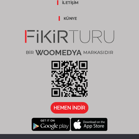
İLETİŞİM
KÜNYE
WOOMEDYA
BİR
MARKASIDIR
HEMEN İNDİR
/fikirturu