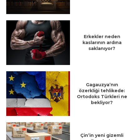
Erkekler neden
kaslarının ardına
saklanıyor?
Gagauzya’nın
özerkliği tehlikede:
Ortodoks Türkleri ne
bekliyor?
Çin’in yeni gizemli