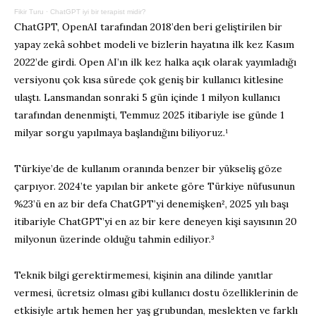
Fikir Turu
·
ChatGPT iyi bir terapist midir?
ChatGPT, OpenAI tarafından 2018’den beri geliştirilen bir
yapay zekâ sohbet modeli ve bizlerin hayatına ilk kez Kasım
2022’de girdi. Open AI’ın ilk kez halka açık olarak yayımladığı
versiyonu çok kısa sürede çok geniş bir kullanıcı kitlesine
ulaştı. Lansmandan sonraki 5 gün içinde 1 milyon kullanıcı
tarafından denenmişti, Temmuz 2025 itibariyle ise günde 1
milyar sorgu yapılmaya başlandığını biliyoruz.¹
Türkiye’de de kullanım oranında benzer bir yükseliş göze
çarpıyor. 2024’te yapılan bir ankete göre Türkiye nüfusunun
%23’ü en az bir defa ChatGPT’yi denemişken², 2025 yılı başı
itibariyle ChatGPT’yi en az bir kere deneyen kişi sayısının 20
milyonun üzerinde olduğu tahmin ediliyor.³
Teknik bilgi gerektirmemesi, kişinin ana dilinde yanıtlar
vermesi, ücretsiz olması gibi kullanıcı dostu özelliklerinin de
etkisiyle artık hemen her yaş grubundan, meslekten ve farklı