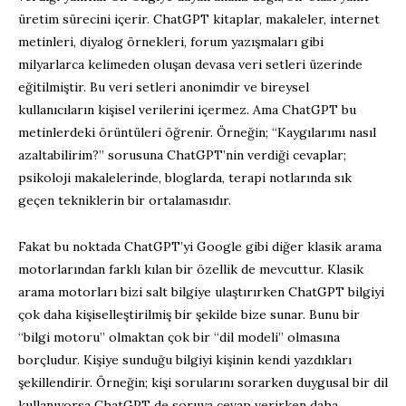
üretim sürecini içerir. ChatGPT kitaplar, makaleler, internet
metinleri, diyalog örnekleri, forum yazışmaları gibi
milyarlarca kelimeden oluşan devasa veri setleri üzerinde
eğitilmiştir. Bu veri setleri anonimdir ve bireysel
kullanıcıların kişisel verilerini içermez. Ama ChatGPT bu
metinlerdeki örüntüleri öğrenir. Örneğin; “Kaygılarımı nasıl
azaltabilirim?” sorusuna ChatGPT’nin verdiği cevaplar;
psikoloji makalelerinde, bloglarda, terapi notlarında sık
geçen tekniklerin bir ortalamasıdır.
Fakat bu noktada ChatGPT’yi Google gibi diğer klasik arama
motorlarından farklı kılan bir özellik de mevcuttur. Klasik
arama motorları bizi salt bilgiye ulaştırırken ChatGPT bilgiyi
çok daha kişiselleştirilmiş bir şekilde bize sunar. Bunu bir
“bilgi motoru” olmaktan çok bir “dil modeli” olmasına
borçludur. Kişiye sunduğu bilgiyi kişinin kendi yazdıkları
şekillendirir. Örneğin; kişi sorularını sorarken duygusal bir dil
kullanıyorsa ChatGPT de soruya cevap verirken daha