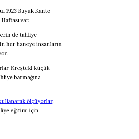
lül 1923 Büyük Kanto
Haftası var.
lerin de tahliye
çin her haneye insanların
yor.
rlar. Kreşteki küçük
ahliye barınağına
kullanarak ölçüyorlar
.
liye eğitimi için