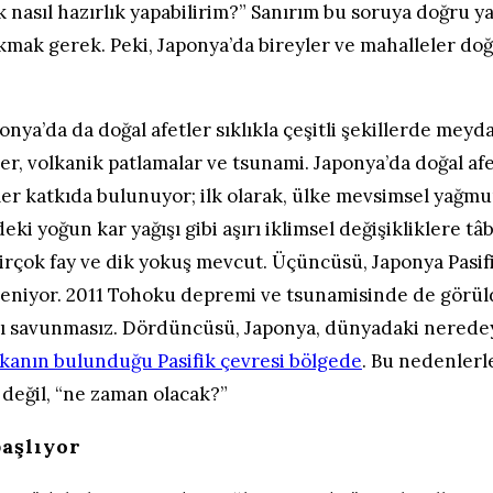
ak nasıl hazırlık yapabilirim?” Sanırım bu soruya doğru y
mak gerek. Peki, Japonya’da bireyler ve mahalleler doğa
nya’da da doğal afetler sıklıkla çeşitli şekillerde meyda
er, volkanik patlamalar ve tsunami. Japonya’da doğal af
ler katkıda bulunuyor; ilk olarak, ülke mevsimsel yağmu
ki yoğun kar yağışı gibi aşırı iklimsel değişikliklere tâb
birçok fay ve dik yokuş mevcut. Üçüncüsü, Japonya Pasi
leniyor. 2011 Tohoku depremi ve tsunamisinde de görül
şı savunmasız. Dördüncüsü, Japonya, dünyadaki nerede
olkanın bulunduğu Pasifik çevresi bölgede
. Bu nedenlerl
” değil, “ne zaman olacak?”
başlıyor