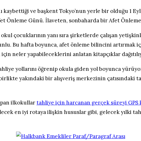
ı kaybettiği ve başkent Tokyo’nun yerle bir olduğu 1 Ey
t Önleme Günü. İlaveten, sonbaharda bir Afet Önleme 
 okul çocuklarının yanı sıra şirketlerde çalışan yetişkin
unlu. Bu hafta boyunca, afet önleme bilincini artırmak i
çin neler yapabileceklerini anlatan kitapçıklar dağıtılı
ahliye yollarını öğrenip okula giden yol boyunca yürüyo
 birlikte yakındaki bir alışveriş merkezinin çatısındaki t
apan ilkokullar
tahliye için harcanan gerçek süreyi GPS 
ecek en iyi rotaya ilişkin hususlar gibi, gelecek yılki tah