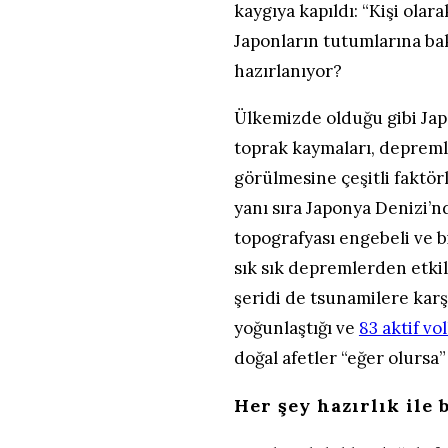
kaygıya kapıldı: “Kişi olar
Japonların tutumlarına bak
hazırlanıyor?
Ülkemizde olduğu gibi Japo
toprak kaymaları, depreml
görülmesine çeşitli faktör
yanı sıra Japonya Denizi’nde
topografyası engebeli ve 
sık sık depremlerden etki
şeridi de tsunamilere kar
yoğunlaştığı ve
83 aktif v
doğal afetler “eğer olursa
Her şey hazırlık ile 