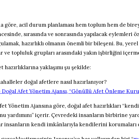
’na göre, acil durum planlaması hem toplum hem de bire
öncesinde, sırasında ve sonrasında yapılacak eylemleri 
gulamak, hazırlıklı olmanın önemli bir bileşeni. Bu, yer
ve topluluk grupları arasındaki yakın işbirliğini içerme
t hazırlıklarına yaklaşımı şu şekilde:
 Doğal Afet Yönetim Ajansı, “Gönüllü Afet Önleme Kurul
et Yönetim Ajansına göre, doğal afet hazırlıkları “kend
u yardımını” içerir. Çevredeki insanların birbirine yar
 insanların kendi imkânlarıyla kendilerini korumaları d