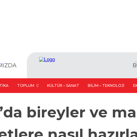
MIZDA
B
TIKA
TOPLUM
KÜLTÜR – SANAT
BILIM – TEKNOLOJI
E
da bireyler ve ma
etlere nasıl hazırl