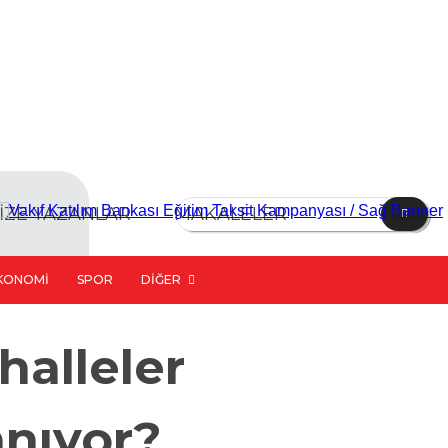
İZE YAZANLAR
MAKALELER
KONOMI
SPOR
DIĞER
halleler
anıyor?