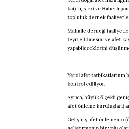
Yerel doğal afet hazırlığın
kai). İçişleri ve Haberleş
topluluk dernek faaliyetle
Mahalle derneği faaliyetler
teyit edilmesini ve afet ka
yapabileceklerini düşünme
Yerel afet tatbikatlarının 
kontrol ediliyor.
Ayrıca, büyük ölçekli geniş
afet önleme kuruluşları) ar
Gelişmiş afet önlemenin (ö
geliştirmenin bir yolu ola