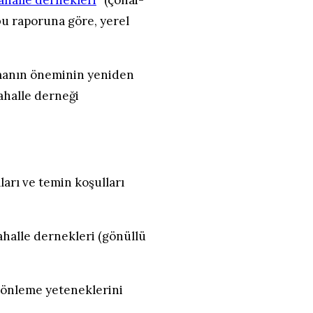
halle dernekleri
” (çōnai-
bu raporuna göre, yerel
laşmanın öneminin yeniden
mahalle derneği
ları ve temin koşulları
mahalle dernekleri (gönüllü
t önleme yeteneklerini