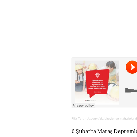
Fikir Turu
·
Japonya’da bireyler ve mahalleler d
6 Şubat’ta Maraş Depremler