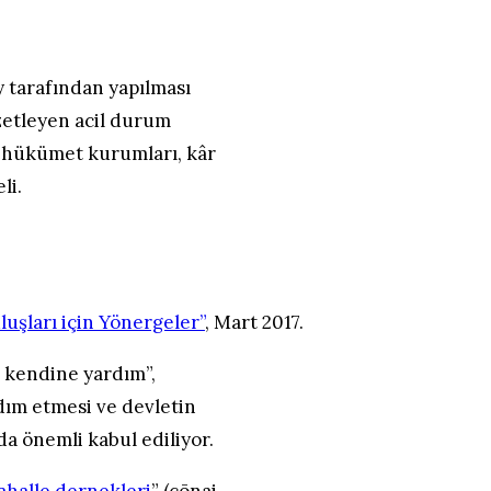
y tarafından yapılması
özetleyen acil durum
el hükümet kurumları, kâr
li.
uşları için Yönergeler”
, Mart 2017.
i kendine yardım”,
dım etmesi ve devletin
a önemli kabul ediliyor.