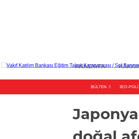
ANASAYFA
HAKKI
BÜLTEN
JEO-POLI
Japonya’
doğal af