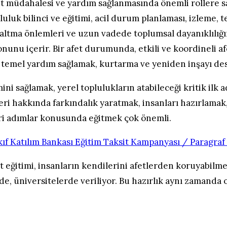
et müdahalesi ve yardım sağlanmasında önemli rollere s
pluluk bilinci ve eğitimi, acil durum planlaması, izleme, t
azaltma önlemleri ve uzun vadede toplumsal dayanıklılığın 
nunu içerir. Bir afet durumunda, etkili ve koordineli a
, temel yardım sağlamak, kurtarma ve yeniden inşayı des
mini sağlamak, yerel toplulukların atabileceği kritik ilk a
eri hakkında farkındalık yaratmak, insanları hazırlamak, 
ri adımlar konusunda eğitmek çok önemli.
 eğitimi, insanların kendilerini afetlerden koruyabilmel
rde, üniversitelerde veriliyor. Bu hazırlık aynı zamanda