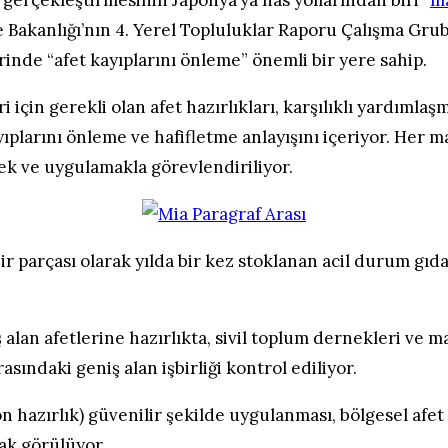
ı gerçekleştirmesinin Japonya’ya has yollarından biri “
ma
me Bakanlığı’nın 4. Yerel Topluluklar Raporu Çalışma Gru
rinde “afet kayıplarını önleme” önemli bir yere sahip.
i için gerekli olan afet hazırlıkları, karşılıklı yardım
yıplarını önleme ve hafifletme anlayışını içeriyor. Her 
k ve uygulamakla görevlendiriliyor.
bir parçası olarak yılda bir kez stoklanan acil durum gıda
 alan afetlerine hazırlıkta, sivil toplum dernekleri ve 
asındaki geniş alan işbirliği kontrol ediliyor.
n hazırlık) güvenilir şekilde uygulanması, bölgesel afe
rak görülüyor.