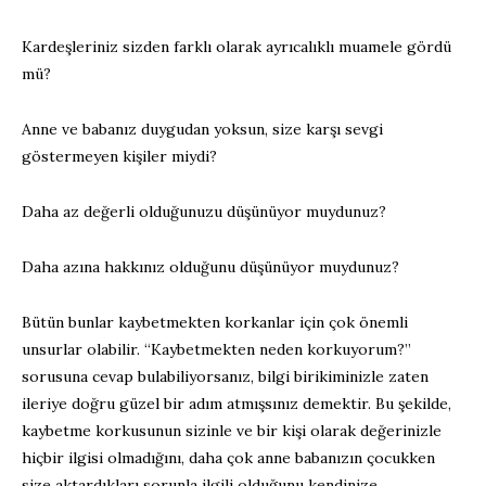
Kardeşleriniz sizden farklı olarak ayrıcalıklı muamele gördü
mü?
Anne ve babanız duygudan yoksun, size karşı sevgi
göstermeyen kişiler miydi?
Daha az değerli olduğunuzu düşünüyor muydunuz?
Daha azına hakkınız olduğunu düşünüyor muydunuz?
Bütün bunlar kaybetmekten korkanlar için çok önemli
unsurlar olabilir. “Kaybetmekten neden korkuyorum?”
sorusuna cevap bulabiliyorsanız, bilgi birikiminizle zaten
ileriye doğru güzel bir adım atmışsınız demektir. Bu şekilde,
kaybetme korkusunun sizinle ve bir kişi olarak değerinizle
hiçbir ilgisi olmadığını, daha çok anne babanızın çocukken
size aktardıkları sorunla ilgili olduğunu kendinize