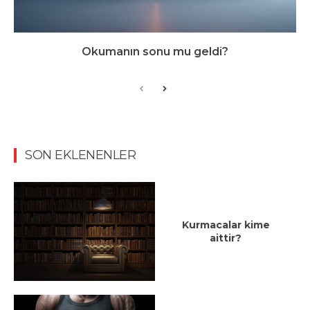
Okumanın sonu mu geldi?
SON EKLENENLER
Kurmacalar kime
aittir?