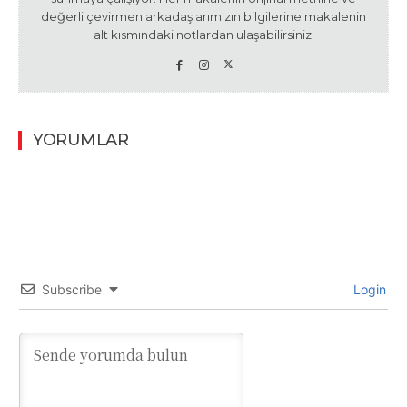
değerli çevirmen arkadaşlarımızın bilgilerine makalenin
alt kısmındaki notlardan ulaşabilirsiniz.
YORUMLAR
Subscribe
Login