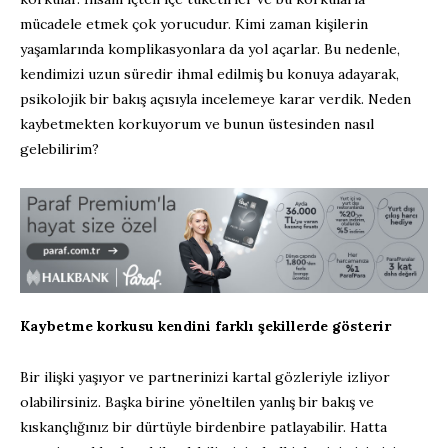
mücadele etmek çok yorucudur. Kimi zaman kişilerin
yaşamlarında komplikasyonlara da yol açarlar. Bu nedenle,
kendimizi uzun süredir ihmal edilmiş bu konuya adayarak,
psikolojik bir bakış açısıyla incelemeye karar verdik. Neden
kaybetmekten korkuyorum ve bunun üstesinden nasıl
gelebilirim?
Kaybetme korkusu kendini farklı şekillerde gösterir
Bir ilişki yaşıyor ve partnerinizi kartal gözleriyle izliyor
olabilirsiniz. Başka birine yöneltilen yanlış bir bakış ve
kıskançlığınız bir dürtüyle birdenbire patlayabilir. Hatta