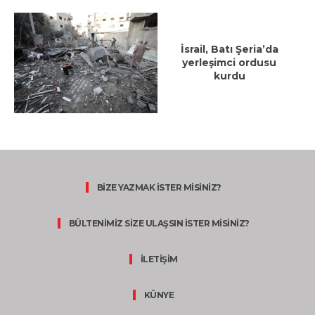
İsrail, Batı Şeria’da
yerleşimci ordusu
kurdu
BİZE YAZMAK İSTER MİSİNİZ?
BÜLTENİMİZ SİZE ULAŞSIN İSTER MİSİNİZ?
İLETİŞİM
KÜNYE