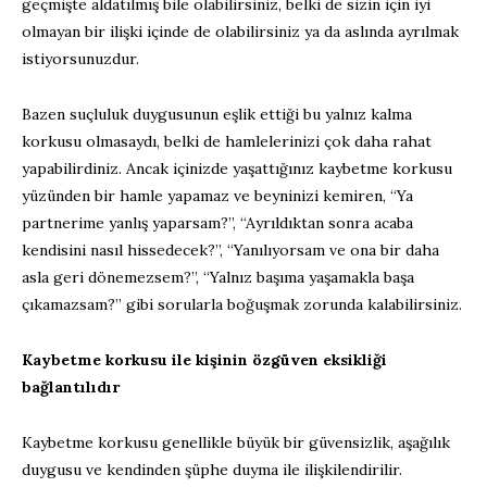
geçmişte aldatılmış bile olabilirsiniz, belki de sizin için iyi
olmayan bir ilişki içinde de olabilirsiniz ya da aslında ayrılmak
istiyorsunuzdur.
Bazen suçluluk duygusunun eşlik ettiği bu yalnız kalma
korkusu olmasaydı, belki de hamlelerinizi çok daha rahat
yapabilirdiniz. Ancak içinizde yaşattığınız kaybetme korkusu
yüzünden bir hamle yapamaz ve beyninizi kemiren, “Ya
partnerime yanlış yaparsam?”, “Ayrıldıktan sonra acaba
kendisini nasıl hissedecek?”, “Yanılıyorsam ve ona bir daha
asla geri dönemezsem?”, “Yalnız başıma yaşamakla başa
çıkamazsam?” gibi sorularla boğuşmak zorunda kalabilirsiniz.
Kaybetme korkusu ile kişinin özgüven eksikliği
bağlantılıdır
Kaybetme korkusu genellikle büyük bir güvensizlik, aşağılık
duygusu ve kendinden şüphe duyma ile ilişkilendirilir.