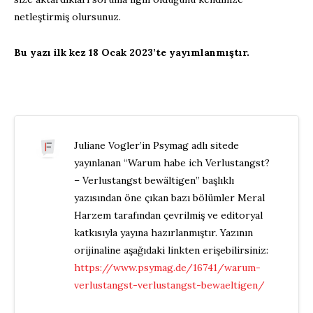
netleştirmiş olursunuz.
Bu yazı ilk kez 18 Ocak 2023’te yayımlanmıştır.
Juliane Vogler’in Psymag adlı sitede
yayınlanan “Warum habe ich Verlustangst?
– Verlustangst bewältigen” başlıklı
yazısından öne çıkan bazı bölümler Meral
Harzem tarafından çevrilmiş ve editoryal
katkısıyla yayına hazırlanmıştır. Yazının
orijinaline aşağıdaki linkten erişebilirsiniz:
https://www.psymag.de/16741/warum-
verlustangst-verlustangst-bewaeltigen/