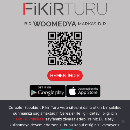
WOOMEDYA
BİR
MARKASIDIR
HEMEN İNDİR
/fikirturu
Çerezler (cookie), Fikir Turu web sitesini daha etkin bir şekilde
sunmamızı sağlamaktadır. Çerezler ile ilgili detaylı bilgi için
Gizlilik Politikası
sayfamızı ziyaret edebilirsiniz.Bu siteyi
2
kullanmaya devam ederseniz, bunu kabul ettiğinizi varsayarız.