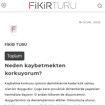
18 OCAK , 2023
FIKIR TURU
Toplum
Neden kaybetmekten
korkuyorum?
Kaybetme korkusu içimizin derinliklerine kadar kök salmış
olan bir duygudur. Çoğu kere çocukluk dönemlerde yaşanılan
travmalara dayanır. O andan itibaren de düşüncemizi,
duygularımızı ve davranışlarımızı etkiler. Omzumuza oturur,