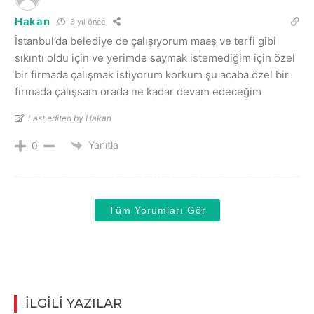
Hakan
3 yıl önce
İstanbul’da belediye de çalışıyorum maaş ve terfi gibi
sıkıntı oldu için ve yerimde saymak istemediğim için özel
bir firmada çalışmak istiyorum korkum şu acaba özel bir
firmada çalışsam orada ne kadar devam edeceğim
Last edited by Hakan
Yanıtla
0
Tüm Yorumları Gör
İLGİLİ YAZILAR