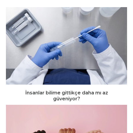
İnsanlar bilime gittikçe daha mı az
güveniyor?