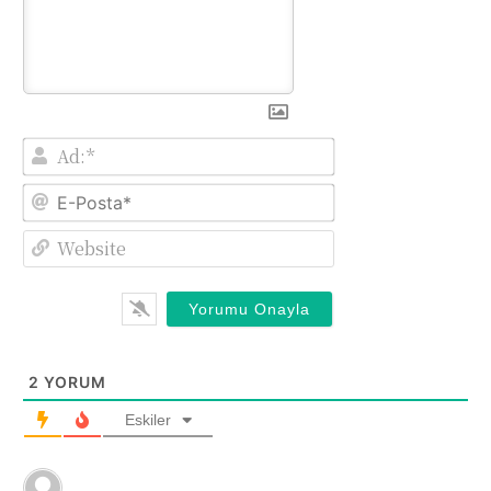
Ad:*
E-
Posta*
Website
2
YORUM
Eskiler