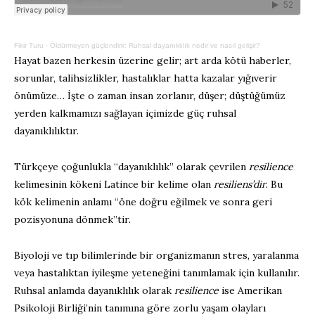
Fikir Turu
·
Öldürmeyen güçlendirir: Ruhsal dayanıklılık nedir ve nasıl gelişir?
Hayat bazen herkesin üzerine gelir; art arda kötü haberler,
sorunlar, talihsizlikler, hastalıklar hatta kazalar yığıverir
önümüze… İşte o zaman insan zorlanır, düşer; düştüğümüz
yerden kalkmamızı sağlayan içimizde güç ruhsal
dayanıklılıktır.
Türkçeye çoğunlukla “dayanıklılık” olarak çevrilen
resilience
kelimesinin kökeni Latince bir kelime olan
resiliens’dir
. Bu
kök kelimenin anlamı “öne doğru eğilmek ve sonra geri
pozisyonuna dönmek”tir.
Biyoloji ve tıp bilimlerinde bir organizmanın stres, yaralanma
veya hastalıktan iyileşme yeteneğini tanımlamak için kullanılır.
Ruhsal anlamda dayanıklılık olarak
resilience
ise Amerikan
Psikoloji Birliği’nin tanımına göre zorlu yaşam olayları