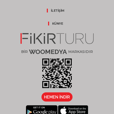
İLETİŞİM
KÜNYE
WOOMEDYA
BİR
MARKASIDIR
HEMEN İNDİR