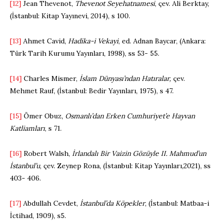
[12]
Jean Thevenot,
Thevenot Seyehatnamesi
, çev. Ali Berktay,
(İstanbul: Kitap Yayınevi, 2014), s 100.
[13]
Ahmet Cavid,
Hadika-i Vekayi
, ed. Adnan Baycar, (Ankara:
Türk Tarih Kurumu Yayınları, 1998), ss 53- 55.
[14]
Charles Mismer,
İslam Dünyası’ndan Hatıralar,
çev.
Mehmet Rauf, (İstanbul: Bedir Yayınları, 1975), s 47.
[15]
Ömer Obuz,
Osmanlı’dan Erken Cumhuriyet’e Hayvan
Katliamları
, s 71.
[16]
Robert Walsh,
İrlandalı Bir Vaizin Gözüyle II. Mahmud’un
İstanbul’u
, çev. Zeynep Rona, (İstanbul: Kitap Yayınları,2021), ss
403- 406.
[17]
Abdullah Cevdet,
İstanbul’da Köpekler
, (İstanbul: Matbaa-i
İctihad, 1909), s5.