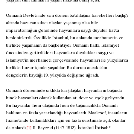
Osmanlı Devleti’nde son dönem batılılaşma hareketleri başlığı
altında bazı can sıkıcı olaylar yaşanmış olsa bile
imparatorluğun genelinde hayvanlara saygı duyulur hatta
beslenirlerdi. Özellikle İstanbul, bu anlamda merhametin ve
birlikte yaşamanın da başkentiydi. Osmanlı halkı, İslamiyet
öncesinden getirdikleri hayvanlara duydukları saygı ve
İslamiyet’in merhameti çerçevesinde hayvanları ile yüzyıllarca
birlikte huzur içinde yaşadılar. Bu durum ancak tüm
dengelerin kaydığı 19. yüzyılda değişime uğradı.
Osmanlı döneminde sıklıkla karşılaşılan hayvanların başında
binek hayvanları olarak kullanılan at, deve ve eşek geliyordu.
Bu hayvanlar hem ulaşımda hem de taşımacılıkta Osmanlı
haklının en fazla yararlandığı hayvanlardı. Maalesef, insanların
hizmetinde kullanıldıkları için en fazla suistimale açık olanlar
da onlardı.
[1]
II. Bayezıd (1447-1512), İstanbul İhtisab*