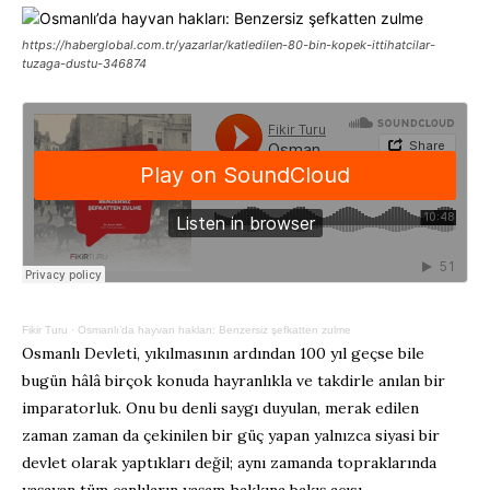
https://haberglobal.com.tr/yazarlar/katledilen-80-bin-kopek-ittihatcilar-
tuzaga-dustu-346874
Fikir Turu
·
Osmanlı’da hayvan hakları: Benzersiz şefkatten zulme
Osmanlı Devleti, yıkılmasının ardından 100 yıl geçse bile
bugün hâlâ birçok konuda hayranlıkla ve takdirle anılan bir
imparatorluk. Onu bu denli saygı duyulan, merak edilen
zaman zaman da çekinilen bir güç yapan yalnızca siyasi bir
devlet olarak yaptıkları değil; aynı zamanda topraklarında
yaşayan tüm canlıların yaşam hakkına bakış açısı.