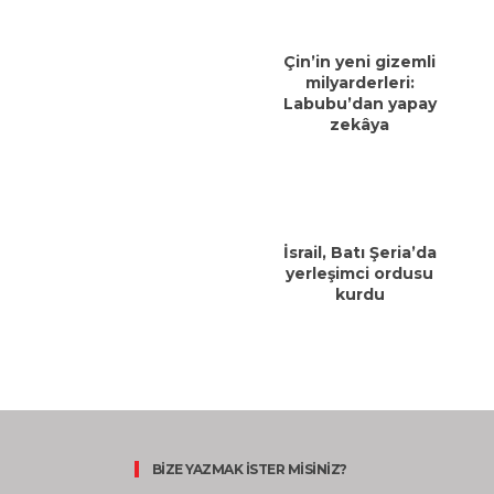
Çin’in yeni gizemli
milyarderleri:
Labubu’dan yapay
zekâya
İsrail, Batı Şeria’da
yerleşimci ordusu
kurdu
BİZE YAZMAK İSTER MİSİNİZ?