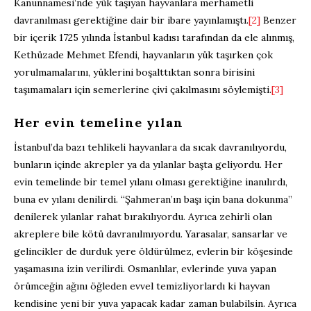
Kanunnamesi’nde yük taşıyan hayvanlara merhametli
davranılması gerektiğine dair bir ibare yayınlamıştı.
[2]
Benzer
bir içerik 1725 yılında İstanbul kadısı tarafından da ele alınmış,
Kethüzade Mehmet Efendi, hayvanların yük taşırken çok
yorulmamalarını, yüklerini boşalttıktan sonra birisini
taşımamaları için semerlerine çivi çakılmasını söylemişti.
[3]
Her evin temeline yılan
İstanbul’da bazı tehlikeli hayvanlara da sıcak davranılıyordu,
bunların içinde akrepler ya da yılanlar başta geliyordu. Her
evin temelinde bir temel yılanı olması gerektiğine inanılırdı,
buna ev yılanı denilirdi. “Şahmeran’ın başı için bana dokunma”
denilerek yılanlar rahat bırakılıyordu. Ayrıca zehirli olan
akreplere bile kötü davranılmıyordu. Yarasalar, sansarlar ve
gelincikler de durduk yere öldürülmez, evlerin bir köşesinde
yaşamasına izin verilirdi. Osmanlılar, evlerinde yuva yapan
örümceğin ağını öğleden evvel temizliyorlardı ki hayvan
kendisine yeni bir yuva yapacak kadar zaman bulabilsin. Ayrıca