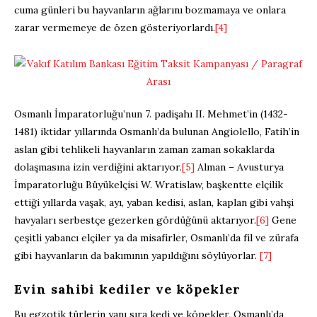
cuma günleri bu hayvanların ağlarını bozmamaya ve onlara
zarar vermemeye de özen gösteriyorlardı.
[4]
Osmanlı İmparatorluğu’nun 7. padişahı II. Mehmet’in (1432-
1481) iktidar yıllarında Osmanlı’da bulunan Angiolello, Fatih’in
aslan gibi tehlikeli hayvanların zaman zaman sokaklarda
dolaşmasına izin verdiğini aktarıyor.
[5]
Alman – Avusturya
İmparatorluğu Büyükelçisi W. Wratislaw, başkentte elçilik
ettiği yıllarda vaşak, ayı, yaban kedisi, aslan, kaplan gibi vahşi
havyaları serbestçe gezerken gördüğünü aktarıyor.
[6]
Gene
çeşitli yabancı elçiler ya da misafirler, Osmanlı’da fil ve zürafa
gibi hayvanların da bakımının yapıldığını söylüyorlar.
[7]
Evin sahibi kediler ve köpekler
Bu egzotik türlerin yanı sıra kedi ve köpekler, Osmanlı’da