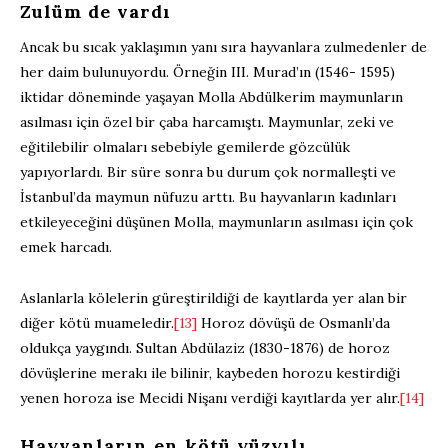
Zulüm de vardı
Ancak bu sıcak yaklaşımın yanı sıra hayvanlara zulmedenler de
her daim bulunuyordu. Örneğin III. Murad’ın (1546- 1595)
iktidar döneminde yaşayan Molla Abdülkerim maymunların
asılması için özel bir çaba harcamıştı. Maymunlar, zeki ve
eğitilebilir olmaları sebebiyle gemilerde gözcülük
yapıyorlardı. Bir süre sonra bu durum çok normalleşti ve
İstanbul’da maymun nüfuzu arttı. Bu hayvanların kadınları
etkileyeceğini düşünen Molla, maymunların asılması için çok
emek harcadı.
Aslanlarla kölelerin güreştirildiği de kayıtlarda yer alan bir
diğer kötü muameledir.
[13]
Horoz dövüşü de Osmanlı’da
oldukça yaygındı. Sultan Abdülaziz (1830-1876) de horoz
dövüşlerine merakı ile bilinir, kaybeden horozu kestirdiği
yenen horoza ise Mecidi Nişanı verdiği kayıtlarda yer alır.
[14]
Hayvanların en kötü yüzyılı