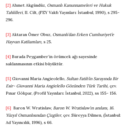
[2]
Ahmet Akgündüz,
Osmanlı Kanunnameleri ve Hukuk
Tahlilleri
, II. Cilt, (FEY Vakfı Yayınları: İstanbul, 1990), s 295-
296.
[3]
Aktaran Ömer Obuz,
Osmanlı’dan Erken Cumhuriyet’e
Hayvan Katliamları,
s 25.
[4]
Burada Peygamber’in örümcek ağı sayesinde
saklanmasının etkisi büyüktür.
[5]
Giovanni Maria Angieolello,
Sultan Fatih’in Sarayında Bir
Esir- Giovanni Maria Angielello Gözünden Türk Tarihi,
çev.
Pınar Gökpar, (Profil Yayınları: İstanbul, 2022), ss 155- 156.
[6]
Baron W. Wratislaw,
Baron W. Wratislaw’ın anılanı, 16.
Yüzyıl Osmanlısından Çizgiler
, çev. Süreyya Dilmen, (İstanbul:
Ad Yayıncılık, 1996), s 66.