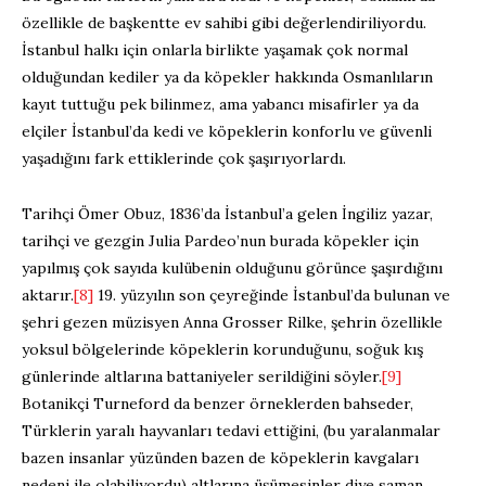
özellikle de başkentte ev sahibi gibi değerlendiriliyordu.
İstanbul halkı için onlarla birlikte yaşamak çok normal
olduğundan kediler ya da köpekler hakkında Osmanlıların
kayıt tuttuğu pek bilinmez, ama yabancı misafirler ya da
elçiler İstanbul’da kedi ve köpeklerin konforlu ve güvenli
yaşadığını fark ettiklerinde çok şaşırıyorlardı.
Tarihçi Ömer Obuz, 1836’da İstanbul’a gelen İngiliz yazar,
tarihçi ve gezgin Julia Pardeo’nun burada köpekler için
yapılmış çok sayıda kulübenin olduğunu görünce şaşırdığını
aktarır.
[8]
19. yüzyılın son çeyreğinde İstanbul’da bulunan ve
şehri gezen müzisyen Anna Grosser Rilke, şehrin özellikle
yoksul bölgelerinde köpeklerin korunduğunu, soğuk kış
günlerinde altlarına battaniyeler serildiğini söyler.
[9]
Botanikçi Turneford da benzer örneklerden bahseder,
Türklerin yaralı hayvanları tedavi ettiğini, (bu yaralanmalar
bazen insanlar yüzünden bazen de köpeklerin kavgaları
nedeni ile olabiliyordu) altlarına üşümesinler diye saman