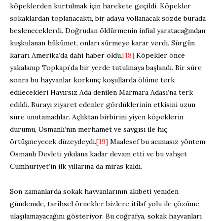
köpeklerden kurtulmak için harekete geçildi. Köpekler
sokaklardan toplanacaktı, bir adaya yollanacak sözde burada
besleneceklerdi. Doğrudan öldürmenin infial yaratacağından
kuşkulanan hükümet, onları sürmeye karar verdi. Sürgün
kararı Amerika’da dahi haber oldu.
[18]
Köpekler önce
yakalanıp Topkapı’da bir yerde tutulmaya başlandı. Bir süre
sonra bu hayvanlar korkunç koşullarda ölüme terk
edilecekleri Hayırsız Ada denilen Marmara Adası’na terk
edildi. Burayı ziyaret edenler gördüklerinin etkisini uzun
süre unutamadılar. Açlıktan birbirini yiyen köpeklerin
durumu, Osmanlı’nın merhamet ve saygısı ile hiç
örtüşmeyecek düzeydeydi.
[19]
Maalesef bu acımasız yöntem
Osmanlı Devleti yıkılana kadar devam etti ve bu vahşet
Cumhuriyet’in ilk yıllarına da miras kaldı.
Son zamanlarda sokak hayvanlarının akıbeti yeniden
gündemde, tarihsel örnekler bizlere itilaf yolu ile çözüme
ulaşılamayacağını gösteriyor. Bu coğrafya, sokak hayvanları