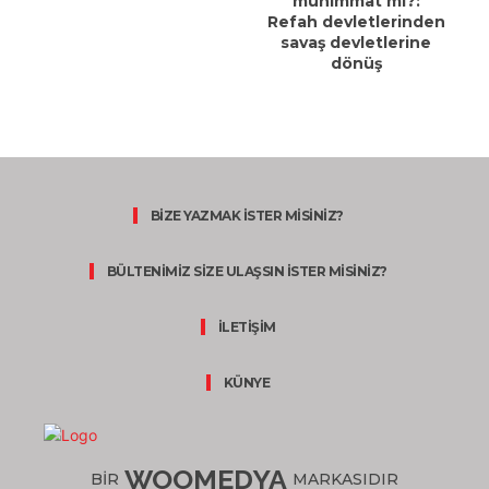
mühimmat mı?:
Refah devletlerinden
savaş devletlerine
dönüş
BİZE YAZMAK İSTER MİSİNİZ?
BÜLTENİMİZ SİZE ULAŞSIN İSTER MİSİNİZ?
İLETİŞİM
KÜNYE
WOOMEDYA
BİR
MARKASIDIR