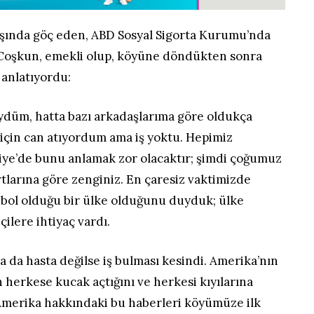
başında göç eden, ABD Sosyal Sigorta Kurumu’nda
a Coşkun, emekli olup, köyüne döndükten sonra
 anlatıyordu:
ydüm, hatta bazı arkadaşlarıma göre oldukça
 için can atıyordum ama iş yoktu. Hepimiz
iye’de bunu anlamak zor olacaktır; şimdi çoğumuz
tlarına göre zenginiz. En çaresiz vaktimizde
n bol olduğu bir ülke olduğunu duyduk; ülke
çilere ihtiyaç vardı.
 ya da hasta değilse iş bulması kesindi. Amerika’nın
n herkese kucak açtığını ve herkesi kıyılarına
Amerika hakkındaki bu haberleri köyümüze ilk