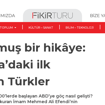
BİZE 
IMIZDA
TOPLUM
KÜLTÜR – SANAT
BILIM – TEKNOLOJI
uş bir hikâye:
’daki ilk
 Türkler
0’lerde başlayan ABD’ye göç nasıl gelişti?
i kuran İmam Mehmed Ali Efendi’nin