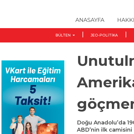
ANASAYFA
HAKK
BÜLTEN
JEO-POLITIKA
Unutulm
Amerika
göçmen
Doğu Anadolu’da 190
ABD’nin ilk camisin