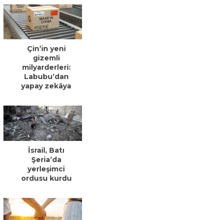
Çin’in yeni
gizemli
milyarderleri:
Labubu’dan
yapay zekâya
İsrail, Batı
Şeria’da
yerleşimci
ordusu kurdu