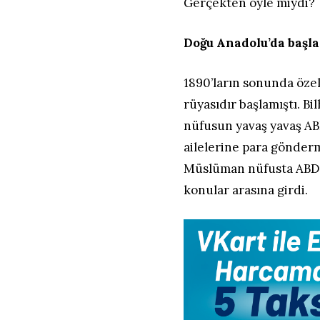
Gerçekten öyle miydi?
Doğu Anadolu’da başl
1890’ların sonunda öze
rüyasıdır başlamıştı. B
nüfusun yavaş yavaş ABD
ailelerine para gönder
Müslüman nüfusta ABD’y
konular arasına girdi.