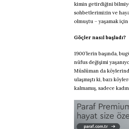
kimin getirdiğini bil
sohbetlerimizin ve hay
olmuştu – yaşamak iç
Göçler nasıl başladı?
1900’lerin başında, b
nüfus değişimi yaşanıyo
Müslüman da köylerinde
ulaşmıştı ki, bazı köy
kalmamış, sadece kadın 