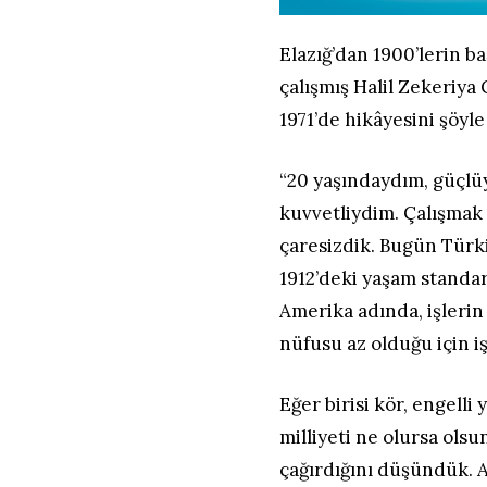
Elazığ’dan 1900’lerin 
çalışmış Halil Zekeriy
1971’de hikâyesini şöyle
“20 yaşındaydım, güçlü
kuvvetliydim. Çalışmak
çaresizdik. Bugün Türk
1912’deki yaşam standar
Amerika adında, işleri
nüfusu az olduğu için iş
Eğer birisi kör, engelli
milliyeti ne olursa olsu
çağırdığını düşündük. 