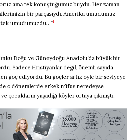
miyoruz ama tek konuştuğumuz buydu. Her zaman
allerimizin bir parçasıydı. Amerika umudumuz
1
in tek umudumuzdu…”
ugünkü Doğu ve Güneydoğu Anadolu’da büyük bir
rdu. Sadece Hristiyanlar değil, önemli sayıda
n göç ediyordu. Bu göçler artık öyle bir seviyeye
lerde o dönemlerde erkek nüfus neredeyse
ve çocukların yaşadığı köyler ortaya çıkmıştı.