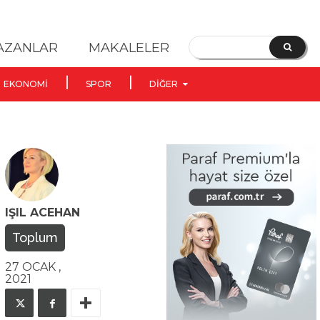
YAZANLAR
MAKALELER
EKONOMI
SPOR
DIĞER
IŞIL ACEHAN
Toplum
27 OCAK ,
2021