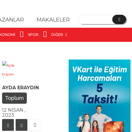
YAZANLAR
MAKALELER
KONOMI
SPOR
DIĞER
AYDA ERAYDIN
Toplum
12 NISAN ,
2023