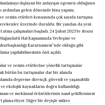
 planlamayı dışlayan bir anlayışın egemen olduğunu
n ardından gelen dönemde bina yapımı,
 ve zemin etütleri konusunda çok sayıda tartışma
 gerekenler üzerinde duruldu. Bir yandan da yeni
l atma çalışmaları başladı. 24 Şubat 2023’te
Resmi
“Olağanüstü Hal Kapsamında Yerleşme ve
mhurbaşkanlığı Kararnamesi”nde olduğu gibi
ama yapılabilmesinin önü açıldı.
lar ve zemin etütlerine yönelik tartışmalar
ak bütün bu tartışmalar dar bir alanda
nlamda depreme dirençli, güvenli ve yaşanabilir
 ve ekolojik kaynakların doğru kullanıldığı
nması ve mekânsal örüntülerinin nasıl şekillenmesi
i plana itiyor. Diğer bir deyişle mikro