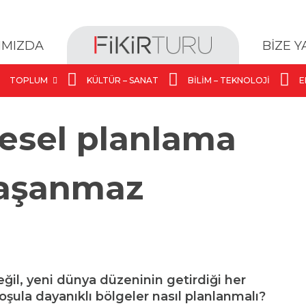
BİZE 
IMIZDA
TOPLUM
KÜLTÜR – SANAT
BILIM – TEKNOLOJI
E
esel planlama
yaşanmaz
il, yeni dünya düzeninin getirdiği her
şula dayanıklı bölgeler nasıl planlanmalı?