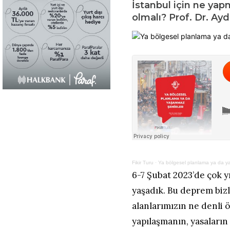
İstanbul için ne yap
olmalı? Prof. Dr. Ayd
Fikir Turu
·
Ya bölgesel planlama ya da y
6-7 Şubat 2023’de çok y
yaşadık. Bu deprem biz
alanlarımızın ne denli ö
yapılaşmanın, yasaların