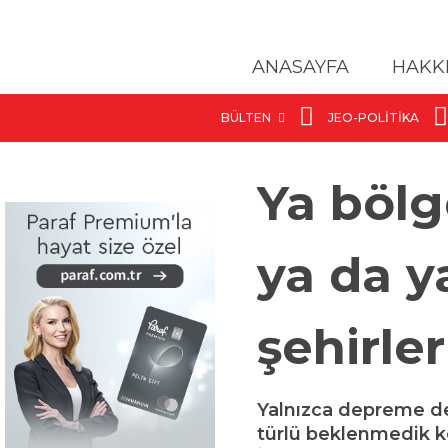
ANASAYFA
HAKK
BÜLTEN
JEO-POLITIKA
Ya bölg
ya da 
şehirler
Yalnızca depreme değ
türlü beklenmedik ko