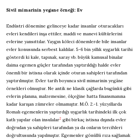
Sivil mimarinin yegane örneği: Ev
Endüstri dönemine gelinceye kadar insanlar oturacakları
evleri kendileri inşa ettiler, maddi ve manevi kültürlerini
evlerine yansıttılar. Yaygın köleci dönemlerde bile insanlar
evler konusunda serbest kaldılar. 5-6 bin yıllık uygarlık tarihi
gösterdi ki kale, tapınak, saray vb. büyük kamusal binalar
daima egemen güçler tarafından yaptırıldığı halde evler
önemli bir istisna olarak içinde oturan sahipleri tarafından
yaptırılmıştır. Evler tarih boyunca sivil mimarinin yegâne
örnekleri olmuştur. Ne antik ne klasik çağlarda bugünkü gibi
evlerin planına, malzemesine, ölçeğine hatta finansmanına
kadar karışan zümreler olmamıştır. M.Ö. 2.-1. yüzyıllarda
Romalı egemenlerin yaptırdığı uygarlık tarihindeki ilk çok
2
katlı yapılar olan insulalar
gibi birkaç istisna dışında evler
doğrudan ya sahipleri tarafından ya da onların tercihleri
doğrultusunda yapılmıştır. Egemenler gönüllü rıza sağlamak