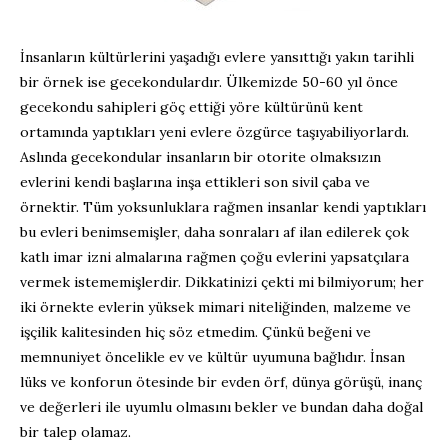
İnsanların kültürlerini yaşadığı evlere yansıttığı yakın tarihli
bir örnek ise gecekondulardır. Ülkemizde 50-60 yıl önce
gecekondu sahipleri göç ettiği yöre kültürünü kent
ortamında yaptıkları yeni evlere özgürce taşıyabiliyorlardı.
Aslında gecekondular insanların bir otorite olmaksızın
evlerini kendi başlarına inşa ettikleri son sivil çaba ve
örnektir. Tüm yoksunluklara rağmen insanlar kendi yaptıkları
bu evleri benimsemişler, daha sonraları af ilan edilerek çok
katlı imar izni almalarına rağmen çoğu evlerini yapsatçılara
vermek istememişlerdir. Dikkatinizi çekti mi bilmiyorum; her
iki örnekte evlerin yüksek mimari niteliğinden, malzeme ve
işçilik kalitesinden hiç söz etmedim. Çünkü beğeni ve
memnuniyet öncelikle ev ve kültür uyumuna bağlıdır. İnsan
lüks ve konforun ötesinde bir evden örf, dünya görüşü, inanç
ve değerleri ile uyumlu olmasını bekler ve bundan daha doğal
bir talep olamaz.