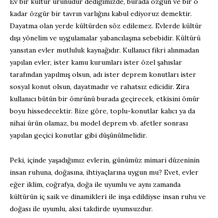
Ev bir kültür ürünüdür dediğimizde, burada özgün ve bir o
kadar özgür bir tavrın varlığını kabul ediyoruz demektir.
Dayatma olan yerde kültürden söz edilemez. Evlerde kültür
dışı yönelim ve uygulamalar yabancılaşma sebebidir. Kültürü
yansıtan evler mutluluk kaynağıdır. Kullanıcı fikri alınmadan
yapılan evler, ister kamu kurumları ister özel şahıslar
tarafından yapılmış olsun, adı ister deprem konutları ister
sosyal konut olsun, dayatmadır ve rahatsız edicidir. Zira
kullanıcı bütün bir ömrünü burada geçirecek, etkisini ömür
boyu hissedecektir. Bize göre, toplu-konutlar kalıcı ya da
nihai ürün olamaz, bu model deprem vb. afetler sonrası
yapılan geçici konutlar gibi düşünülmelidir.
Peki, içinde yaşadığımız evlerin, günümüz mimari düzeninin
insan ruhuna, doğasına, ihtiyaçlarına uygun mu? Evet, evler
eğer iklim, coğrafya, doğa ile uyumlu ve aynı zamanda
kültürün iç saik ve dinamikleri ile inşa edildiyse insan ruhu ve
doğası ile uyumlu, aksi takdirde uyumsuzdur.