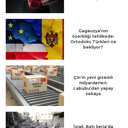
Gagauzya’nın
özerkliği tehlikede:
Ortodoks Türkleri ne
bekliyor?
Çin’in yeni gizemli
milyarderleri:
Labubu’dan yapay
zekâya
İsrail, Batı Şeria’da