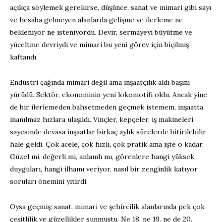
açıkça söylemek gerekirse, düşünce, sanat ve mimari gibi sayı
ve hesaba gelmeyen alanlarda gelişme ve ilerleme ne
bekleniyor ne isteniyordu. Devir, sermayeyi büyütme ve
yüceltme devriydi ve mimari bu yeni görev için biçilmiş
kaftandı.
Endüstri çağında mimari değil ama inşaatçılık aldı başını
yürüdü. Sektör, ekonominin yeni lokomotifi oldu. Ancak yine
de bir ilerlemeden bahsetmeden geçmek istemem, inşaatta
inanılmaz hızlara ulaşıldı. Vinçler, kepçeler, iş makineleri
sayesinde devasa inşaatlar birkaç aylık sürelerde bitirilebilir
hale geldi. Çok acele, çok hızlı, çok pratik ama işte o kadar.
Güzel mi, değerli mi, anlamlı mı, görenlere hangi yüksek
duyguları, hangi ilhamı veriyor, nasıl bir zenginlik katıyor
soruları önemini yitirdi.
Oysa geçmiş; sanat, mimari ve şehircilik alanlarında pek çok
çeşitlilik ve güzellikler sunmuştu. Ne 18. ne 19. ne de 20.