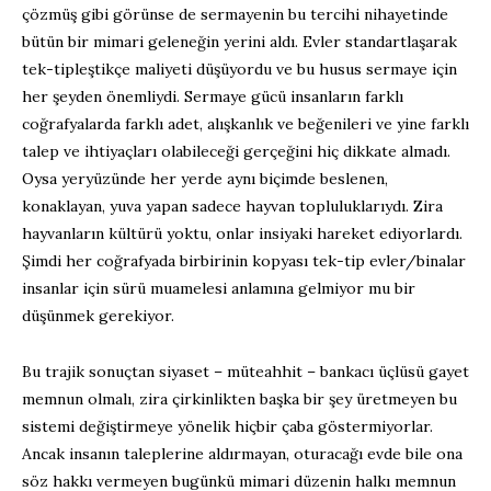
çözmüş gibi görünse de sermayenin bu tercihi nihayetinde
bütün bir mimari geleneğin yerini aldı. Evler standartlaşarak
tek-tipleştikçe maliyeti düşüyordu ve bu husus sermaye için
her şeyden önemliydi. Sermaye gücü insanların farklı
coğrafyalarda farklı adet, alışkanlık ve beğenileri ve yine farklı
talep ve ihtiyaçları olabileceği gerçeğini hiç dikkate almadı.
Oysa yeryüzünde her yerde aynı biçimde beslenen,
konaklayan, yuva yapan sadece hayvan topluluklarıydı. Zira
hayvanların kültürü yoktu, onlar insiyaki hareket ediyorlardı.
Şimdi her coğrafyada birbirinin kopyası tek-tip evler/binalar
insanlar için sürü muamelesi anlamına gelmiyor mu bir
düşünmek gerekiyor.
Bu trajik sonuçtan siyaset – müteahhit – bankacı üçlüsü gayet
memnun olmalı, zira çirkinlikten başka bir şey üretmeyen bu
sistemi değiştirmeye yönelik hiçbir çaba göstermiyorlar.
Ancak insanın taleplerine aldırmayan, oturacağı evde bile ona
söz hakkı vermeyen bugünkü mimari düzenin halkı memnun