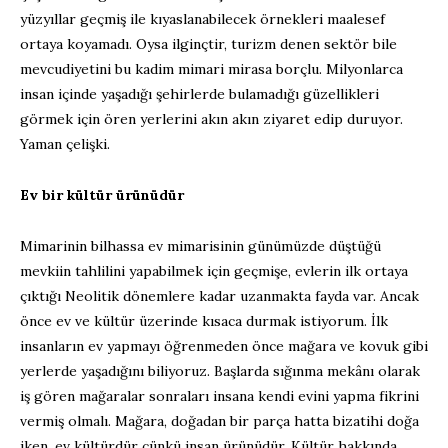
yüzyıllar geçmiş ile kıyaslanabilecek örnekleri maalesef
ortaya koyamadı. Oysa ilginçtir, turizm denen sektör bile
mevcudiyetini bu kadim mimari mirasa borçlu. Milyonlarca
insan içinde yaşadığı şehirlerde bulamadığı güzellikleri
görmek için ören yerlerini akın akın ziyaret edip duruyor.
Yaman çelişki.
Ev bir kültür ürünüdür
Mimarinin bilhassa ev mimarisinin günümüzde düştüğü
mevkiin tahlilini yapabilmek için geçmişe, evlerin ilk ortaya
çıktığı Neolitik dönemlere kadar uzanmakta fayda var. Ancak
önce ev ve kültür üzerinde kısaca durmak istiyorum. İlk
insanların ev yapmayı öğrenmeden önce mağara ve kovuk gibi
yerlerde yaşadığını biliyoruz. Başlarda sığınma mekânı olarak
iş gören mağaralar sonraları insana kendi evini yapma fikrini
vermiş olmalı. Mağara, doğadan bir parça hatta bizatihi doğa
iken, ev kültürdür çünkü insan ürünüdür. Kültür hakkında