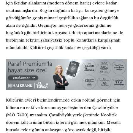
için iktidar alanlarını (modern dönem hariç) evlere kadar
uzatmamışlardır. Bugün doğudan batıya, kuzeyden güneye
gördüğümüz geniş mimari çeşitlilik sağlanan bu özgürlük
alanı ile ilgilidir. Geçmişte, nereye giderseniz gidin ne
bugünkü gibi birbirinin kopyası tek-tip apartmanlarla ne de
birbirinin tekrarı şahsiyetsiz toplu-konutlarla karşılaşmak
mümkündü. Kültürel çeşitlilik kadar ev çeşitliliği vardı.
Kültürün evleri biçimlendirmede etkin rolünü görmek için
bilinen en eski ve korunmuş yerleşimlerden Çatalhöyük’e
(M.Ö .7400) uzanalım. Çatalhöyük yerleşkesinde Neolitik
dönem kültürünün bütün izlerini görmek mümkün. Mesela
burada evler günün anlayışına göre ayrık değil, bitişik