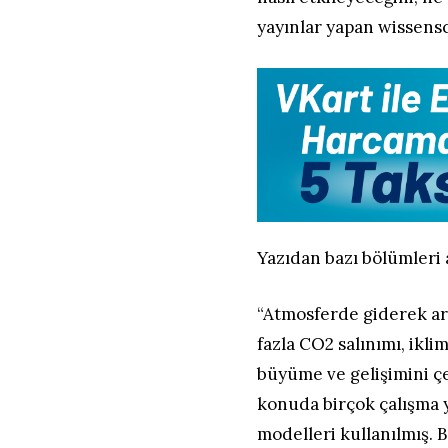
yayınlar yapan wissensc
Yazıdan bazı bölümleri 
“Atmosferde giderek art
fazla CO2 salınımı, ikl
büyüme ve gelişimini çeş
konuda birçok çalışma y
modelleri kullanılmış. B