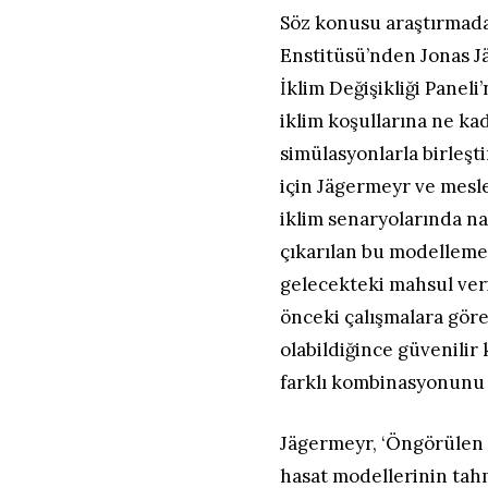
Söz konusu araştırmada
Enstitüsü’nden Jonas J
İklim Değişikliği Paneli
iklim koşullarına ne ka
simülasyonlarla birleşti
için Jägermeyr ve mesle
iklim senaryolarında na
çıkarılan bu modelleme
gelecekteki mahsul veri
önceki çalışmalara göre
olabildiğince güvenilir 
farklı kombinasyonunu 
Jägermeyr, ‘Öngörülen m
hasat modellerinin tah