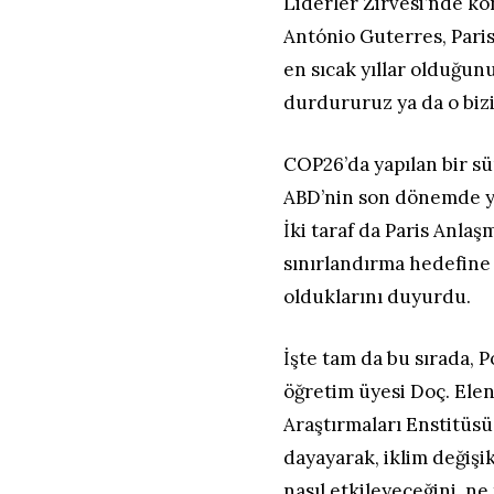
Liderler Zirvesi’nde ko
António Guterres, Paris
en sıcak yıllar olduğunu
durdururuz ya da o biz
COP26’da yapılan bir sü
ABD’nin son dönemde yap
İki taraf da Paris Anlaş
sınırlandırma hedefine 
olduklarını duyurdu.
İşte tam da bu sırada, 
öğretim üyesi Doç. Ele
Araştırmaları Enstitüs
dayayarak, iklim değişik
nasıl etkileyeceğini, ne 