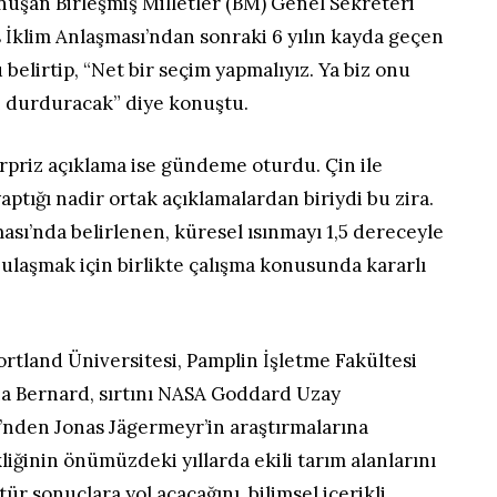
nuşan Birleşmiş Milletler (BM) Genel Sekreteri
 İklim Anlaşması’ndan sonraki 6 yılın kayda geçen
 belirtip, “Net bir seçim yapmalıyız. Ya biz onu
i durduracak” diye konuştu.
rpriz açıklama ise gündeme oturdu. Çin ile
tığı nadir ortak açıklamalardan biriydi bu zira.
ması’nda belirlenen, küresel ısınmayı 1,5 dereceyle
ulaşmak için birlikte çalışma konusunda kararlı
Portland Üniversitesi, Pamplin İşletme Fakültesi
na Bernard, sırtını NASA Goddard Uzay
ü’nden Jonas Jägermeyr’in araştırmalarına
liğinin önümüzdeki yıllarda ekili tarım alanlarını
tür sonuçlara yol açacağını, bilimsel içerikli