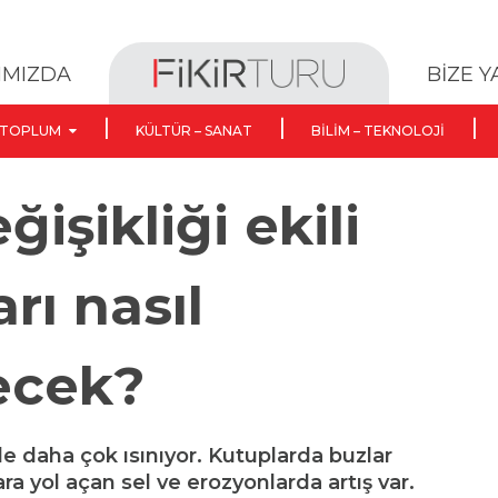
BİZE 
IMIZDA
TOPLUM
KÜLTÜR – SANAT
BILIM – TEKNOLOJI
ğişikliği ekili
rı nasıl
ecek?
daha çok ısınıyor. Kutuplarda buzlar
ara yol açan sel ve erozyonlarda artış var.