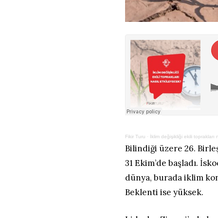
Fikir Turu
·
İklim değişikliği ekili topraklar
Bilindiği üzere 26. Birl
31 Ekim’de başladı. İsk
dünya, burada iklim ko
Beklenti ise yüksek.