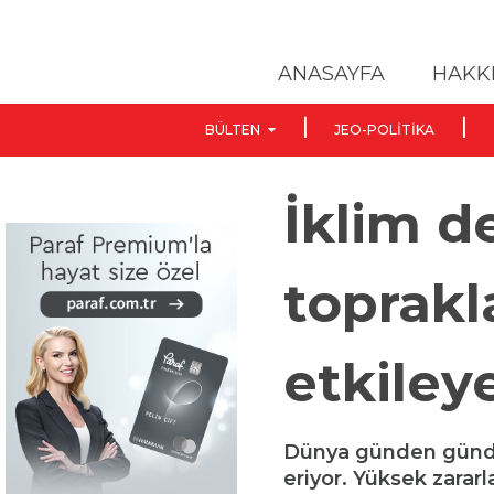
ANASAYFA
HAKK
BÜLTEN
JEO-POLITIKA
İklim de
toprakla
etkiley
Dünya günden günde 
eriyor. Yüksek zararl