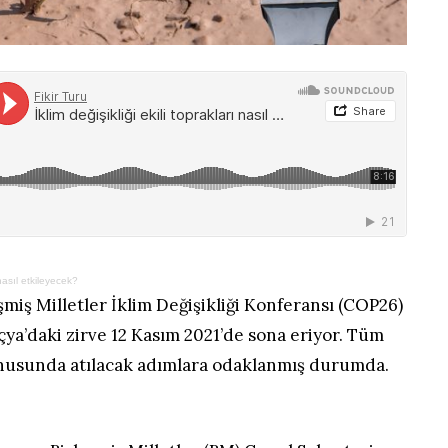
ı nasıl etkileyecek?
eşmiş Milletler İklim Değişikliği Konferansı (COP26)
oçya’daki zirve 12 Kasım 2021’de sona eriyor. Tüm
nusunda atılacak adımlara odaklanmış durumda.