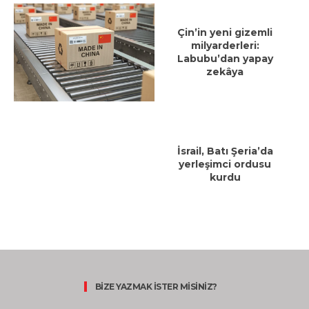
Çin’in yeni gizemli
milyarderleri:
Labubu’dan yapay
zekâya
İsrail, Batı Şeria’da
yerleşimci ordusu
kurdu
BİZE YAZMAK İSTER MİSİNİZ?