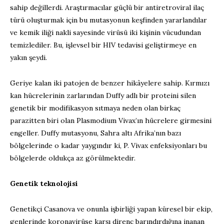
sahip değillerdi. Araştırmacılar güçlü bir antiretroviral ilaç
türü oluşturmak için bu mutasyonun keşfinden yararlandılar
ve kemik iliği nakli sayesinde virüsü iki kişinin vücudundan
temizlediler. Bu, işlevsel bir HIV tedavisi geliştirmeye en
yakın şeydi.
Geriye kalan iki patojen de benzer hikâyelere sahip. Kırmızı
kan hücrelerinin zarlarından Duffy adlı bir proteini silen
genetik bir modifikasyon sıtmaya neden olan birkaç
parazitten biri olan Plasmodium Vivax’ın hücrelere girmesini
engeller. Duffy mutasyonu, Sahra altı Afrika’nın bazı
bölgelerinde o kadar yaygındır ki, P. Vivax enfeksiyonları bu
bölgelerde oldukça az görülmektedir.
Genetik teknolojisi
Genetikçi Casanova ve onunla işbirliği yapan küresel bir ekip,
genlerinde koronavirüse karşı direnç barındırdığına inanan