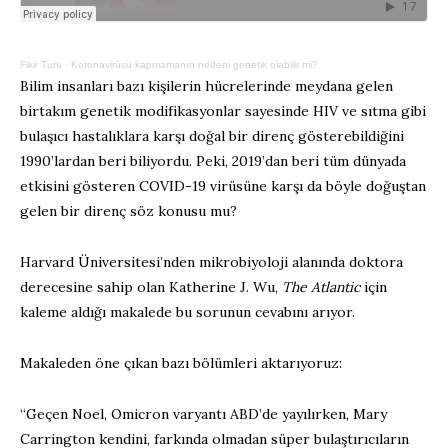
Fikir Turu
·
Koronavirüsü kapmamanın nedeni genetik olabilir mi?
Bilim insanları bazı kişilerin hücrelerinde meydana gelen
birtakım genetik modifikasyonlar sayesinde HIV ve sıtma gibi
bulaşıcı hastalıklara karşı doğal bir direnç gösterebildiğini
1990’lardan beri biliyordu. Peki, 2019’dan beri tüm dünyada
etkisini gösteren COVID-19 virüsüne karşı da böyle doğuştan
gelen bir direnç söz konusu mu?
Harvard Üniversitesi’nden mikrobiyoloji alanında doktora
derecesine sahip olan Katherine J. Wu,
The Atlantic
için
kaleme aldığı makalede bu sorunun cevabını arıyor.
Makaleden öne çıkan bazı bölümleri aktarıyoruz:
“Geçen Noel, Omicron varyantı ABD’de yayılırken, Mary
Carrington kendini, farkında olmadan süper bulaştırıcıların