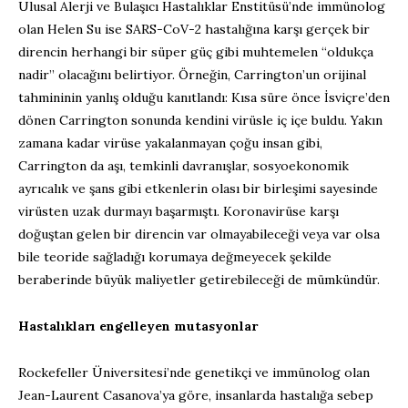
Ulusal Alerji ve Bulaşıcı Hastalıklar Enstitüsü’nde immünolog
olan Helen Su ise SARS-CoV-2 hastalığına karşı gerçek bir
direncin herhangi bir süper güç gibi muhtemelen “oldukça
nadir” olacağını belirtiyor. Örneğin, Carrington’un orijinal
tahmininin yanlış olduğu kanıtlandı: Kısa süre önce İsviçre’den
dönen Carrington sonunda kendini virüsle iç içe buldu. Yakın
zamana kadar virüse yakalanmayan çoğu insan gibi,
Carrington da aşı, temkinli davranışlar, sosyoekonomik
ayrıcalık ve şans gibi etkenlerin olası bir birleşimi sayesinde
virüsten uzak durmayı başarmıştı. Koronavirüse karşı
doğuştan gelen bir direncin var olmayabileceği veya var olsa
bile teoride sağladığı korumaya değmeyecek şekilde
beraberinde büyük maliyetler getirebileceği de mümkündür.
Hastalıkları engelleyen mutasyonlar
Rockefeller Üniversitesi’nde genetikçi ve immünolog olan
Jean-Laurent Casanova’ya göre, insanlarda hastalığa sebep