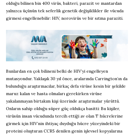
olduğu bilinen bin 400 virüs, bakteri, parazit ve mantardan
yalnızca üçünün tek seferlik genetik değişiklikler ile vücuda
girmesi engellenebilir: HIV, norovirüs ve bir sıtma paraziti.
Bunlardan en çok bilineni belki de HIV’yi engelleyen
mutasyondur. Yaklaşık 30 yıl önce, aralarında Carrington’ın da
bulunduğu araştırmacılar, birkaç defa virüse kesin bir şekilde
maruz kalan ve hasta olmaları gerekirken virüse
yakalanmayan birtakım kişi üzerinde araştırmalar yürüttü.
Onların sahip olduğu süper güç oldukça basitti: Bu kişiler,
virüsün insan vücudunda tercih ettiği av olan T hücrelerine
girmek için HIV’nin ihtiyaç duyduğu hücre yüzeyindeki bir
proteini oluşturan CCR5 denilen genin işlevsel kopyalarına