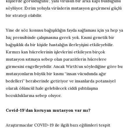
kişilerde görüldüğünü”, yani virüsün bir arka kapı bulduğunu
söylüyor. Evrim yoluyla virüslerin mutasyon geçirmesi güçlü
bir strateji olabilir.
Yine de söz konusu bağışıklığın fayda sağlaması için ya hep ya
hiç prensibinde çalışmasına gerek yok. Kısmi genetik bir
bağışıklık da bir kişide hastalığın ilerleyişini etkileyebilir.
Kırmızı kan hücrelerinin işlevlerini etkileyen birçok
mutasyon sıtmaya sebep olan parazitlerin hücrelere
girmesini engelleyebilir. Ancak Wirth’un söylediğine göre bu
mutasyonların büyük bir kısmı “insan vücudunda ağır
bedelleri” beraberinde getiriyor ve insanlarda potansiyel
olarak ölümcül hale gelebilecek ciddi pıhtılaşma
bozukluklarına sebep oluyor.
Covid-19’dan koruyan mutasyon var mı?
Araştırmacılar COVID-19 ile ilgili bazı eğilimleri tespit