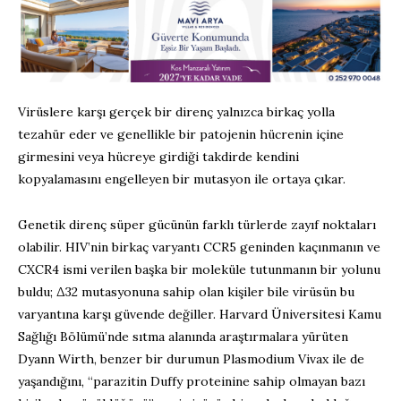
Virüslere karşı gerçek bir direnç yalnızca birkaç yolla
tezahür eder ve genellikle bir patojenin hücrenin içine
girmesini veya hücreye girdiği takdirde kendini
kopyalamasını engelleyen bir mutasyon ile ortaya çıkar.
Genetik direnç süper gücünün farklı türlerde zayıf noktaları
olabilir. HIV’nin birkaç varyantı CCR5 geninden kaçınmanın ve
CXCR4 ismi verilen başka bir moleküle tutunmanın bir yolunu
buldu; Δ32 mutasyonuna sahip olan kişiler bile virüsün bu
varyantına karşı güvende değiller. Harvard Üniversitesi Kamu
Sağlığı Bölümü’nde sıtma alanında araştırmalara yürüten
Dyann Wirth, benzer bir durumun Plasmodium Vivax ile de
yaşandığını, “parazitin Duffy proteinine sahip olmayan bazı