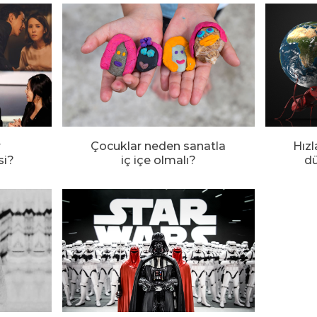
r
Çocuklar neden sanatla
Hızl
si?
iç içe olmalı?
d