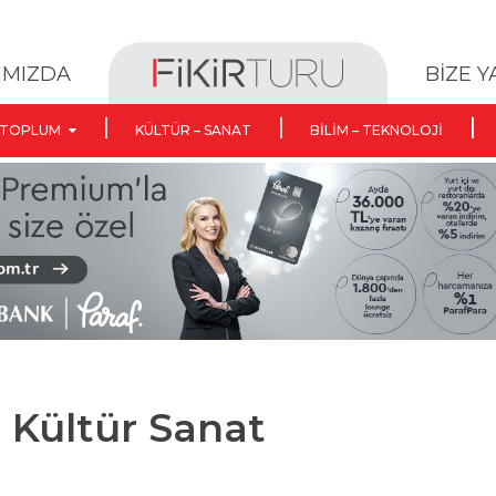
BİZE 
IMIZDA
TOPLUM
KÜLTÜR – SANAT
BILIM – TEKNOLOJI
:
Kültür Sanat