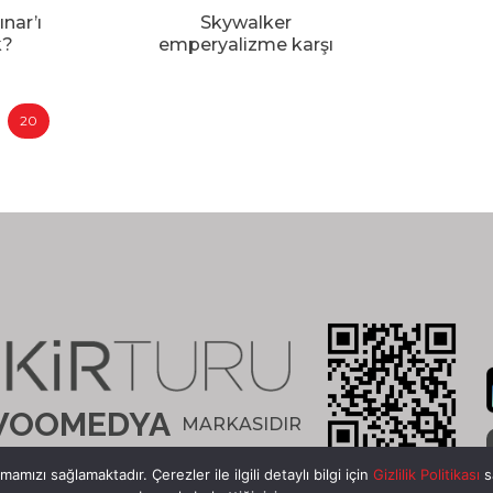
nar’ı
Skywalker
k?
emperyalizme karşı
20
OOMEDYA
MARKASIDIR
mızı sağlamaktadır. Çerezler ile ilgili detaylı bilgi için
Gizlilik Politikası
s