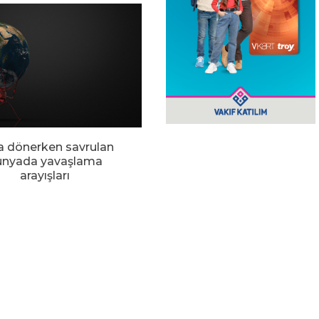
a dönerken savrulan
ünyada yavaşlama
arayışları