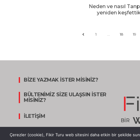
Neden ve nasıl Tanpı
yeniden keşfetti
1
...
18
19
BİZE YAZMAK İSTER MİSİNİZ?
BÜLTENİMİZ SİZE ULAŞSIN İSTER
MİSİNİZ?
İLETİŞİM
W
BİR
KÜNYE
Çerezler (cookie), Fikir Turu web sitesini daha etkin bir şekilde sunma