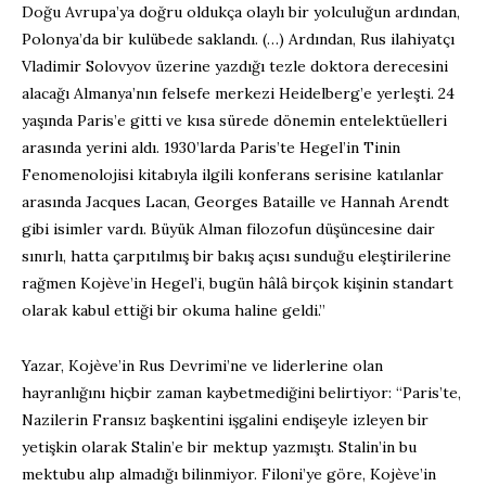
Doğu Avrupa’ya doğru oldukça olaylı bir yolculuğun ardından,
Polonya’da bir kulübede saklandı. (…) Ardından, Rus ilahiyatçı
Vladimir Solovyov üzerine yazdığı tezle doktora derecesini
alacağı Almanya’nın felsefe merkezi Heidelberg’e yerleşti. 24
yaşında Paris’e gitti ve kısa sürede dönemin entelektüelleri
arasında yerini aldı. 1930’larda Paris’te Hegel’in Tinin
Fenomenolojisi kitabıyla ilgili konferans serisine katılanlar
arasında Jacques Lacan, Georges Bataille ve Hannah Arendt
gibi isimler vardı. Büyük Alman filozofun düşüncesine dair
sınırlı, hatta çarpıtılmış bir bakış açısı sunduğu eleştirilerine
rağmen Kojève’in Hegel’i, bugün hâlâ birçok kişinin standart
olarak kabul ettiği bir okuma haline geldi.”
Yazar, Kojève’in Rus Devrimi’ne ve liderlerine olan
hayranlığını hiçbir zaman kaybetmediğini belirtiyor: “Paris’te,
Nazilerin Fransız başkentini işgalini endişeyle izleyen bir
yetişkin olarak Stalin’e bir mektup yazmıştı. Stalin’in bu
mektubu alıp almadığı bilinmiyor. Filoni’ye göre, Kojève’in