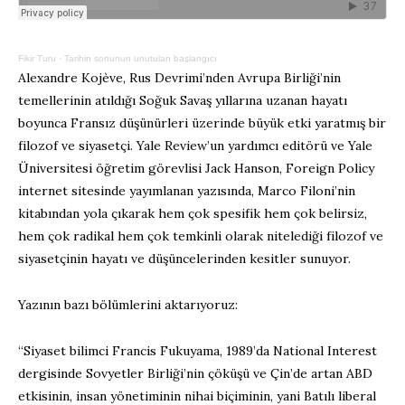
Fikir Turu
·
Tarihin sonunun unutulan başlangıcı
Alexandre Kojève, Rus Devrimi’nden Avrupa Birliği’nin
temellerinin atıldığı Soğuk Savaş yıllarına uzanan hayatı
boyunca Fransız düşünürleri üzerinde büyük etki yaratmış bir
filozof ve siyasetçi. Yale Review’un yardımcı editörü ve Yale
Üniversitesi öğretim görevlisi Jack Hanson, Foreign Policy
internet sitesinde yayımlanan yazısında, Marco Filoni’nin
kitabından yola çıkarak hem çok spesifik hem çok belirsiz,
hem çok radikal hem çok temkinli olarak nitelediği filozof ve
siyasetçinin hayatı ve düşüncelerinden kesitler sunuyor.
Yazının bazı bölümlerini aktarıyoruz:
“Siyaset bilimci Francis Fukuyama, 1989’da National Interest
dergisinde Sovyetler Birliği’nin çöküşü ve Çin’de artan ABD
etkisinin, insan yönetiminin nihai biçiminin, yani Batılı liberal