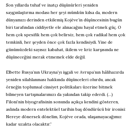
Son yıllarda tuhaf ve inatçı düşünürleri yeniden
saygınlaştırma modası her şeyi mümkün kılsa da, modern
dünyamızı derinden etkilemiş Kojève’in düşüncesinin bugün
biri tarafından ciddiyetle ele alınacağını hayal etmek güç. O
hem çok spesifik hem çok belirsiz, hem çok radikal hem çok
temkinli, her şeyden önce çok fazla kendisiydi. Yine de
günümüzdeki sayısız kabahat, ikilem ve kriz karşısında ne
düşüneceğini merak etmemek elde değil.
Elbette Rusya’nın Ukrayna’yı işgali ve Avrupa’nın hâlihazırda
yeniden silahlanması hakkında düşünceleri olurdu, ancak
örneğin toplumsal cinsiyet politikaları üzerine bitmek
bilmeyen tartışmalarımızı da yakından takip ederdi. (…)
Filoni’nin biyografisinin sonunda açıkça kendini gösteren,
aslında modern entelektüel tarihin baş döndürücü bir ironisi:
Nereye dönersek dönelim, Kojève orada, ulaşamayacağımız
kadar uzakta olacaktır.”