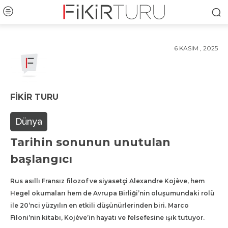
6 KASIM , 2025
FIKIR TURU
Dünya
Tarihin sonunun unutulan
başlangıcı
Rus asıllı Fransız filozof ve siyasetçi Alexandre Kojève, hem
Hegel okumaları hem de Avrupa Birliği’nin oluşumundaki rolü
ile 20’nci yüzyılın en etkili düşünürlerinden biri. Marco
Filoni’nin kitabı, Kojève’in hayatı ve felsefesine ışık tutuyor.