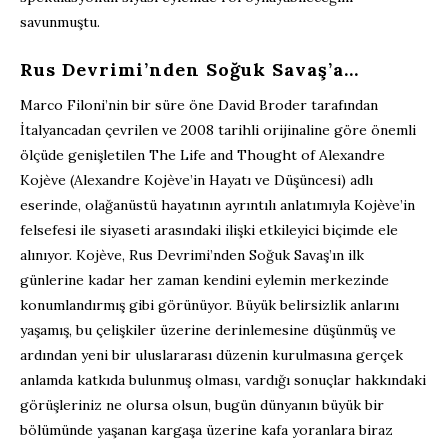
savunmuştu.
Rus Devrimi’nden Soğuk Savaş’a…
Marco Filoni’nin bir süre öne David Broder tarafından
İtalyancadan çevrilen ve 2008 tarihli orijinaline göre önemli
ölçüde genişletilen The Life and Thought of Alexandre
Kojève (Alexandre Kojève’in Hayatı ve Düşüncesi) adlı
eserinde, olağanüstü hayatının ayrıntılı anlatımıyla Kojève’in
felsefesi ile siyaseti arasındaki ilişki etkileyici biçimde ele
alınıyor. Kojève, Rus Devrimi’nden Soğuk Savaş’ın ilk
günlerine kadar her zaman kendini eylemin merkezinde
konumlandırmış gibi görünüyor. Büyük belirsizlik anlarını
yaşamış, bu çelişkiler üzerine derinlemesine düşünmüş ve
ardından yeni bir uluslararası düzenin kurulmasına gerçek
anlamda katkıda bulunmuş olması, vardığı sonuçlar hakkındaki
görüşleriniz ne olursa olsun, bugün dünyanın büyük bir
bölümünde yaşanan kargaşa üzerine kafa yoranlara biraz