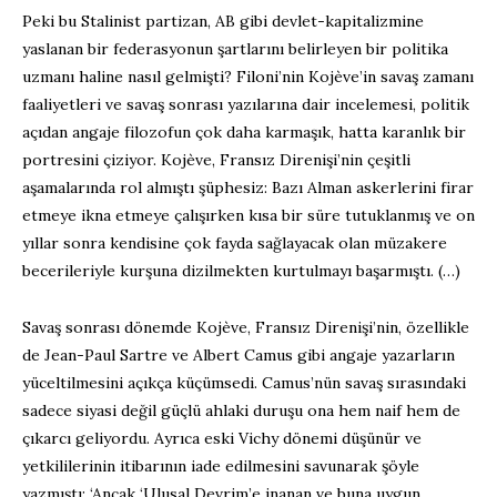
Peki bu Stalinist partizan, AB gibi devlet-kapitalizmine
yaslanan bir federasyonun şartlarını belirleyen bir politika
uzmanı haline nasıl gelmişti? Filoni’nin Kojève’in savaş zamanı
faaliyetleri ve savaş sonrası yazılarına dair incelemesi, politik
açıdan angaje filozofun çok daha karmaşık, hatta karanlık bir
portresini çiziyor. Kojève, Fransız Direnişi’nin çeşitli
aşamalarında rol almıştı şüphesiz: Bazı Alman askerlerini firar
etmeye ikna etmeye çalışırken kısa bir süre tutuklanmış ve on
yıllar sonra kendisine çok fayda sağlayacak olan müzakere
becerileriyle kurşuna dizilmekten kurtulmayı başarmıştı. (…)
Savaş sonrası dönemde Kojève, Fransız Direnişi’nin, özellikle
de Jean-Paul Sartre ve Albert Camus gibi angaje yazarların
yüceltilmesini açıkça küçümsedi. Camus’nün savaş sırasındaki
sadece siyasi değil güçlü ahlaki duruşu ona hem naif hem de
çıkarcı geliyordu. Ayrıca eski Vichy dönemi düşünür ve
yetkililerinin itibarının iade edilmesini savunarak şöyle
yazmıştı: ‘Ancak ‘Ulusal Devrim’e inanan ve buna uygun