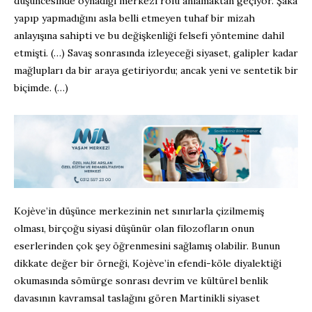
düşüncesinde oynadığı merkezi rolü anlamaktan geçiyor. Şaka
yapıp yapmadığını asla belli etmeyen tuhaf bir mizah
anlayışına sahipti ve bu değişkenliği felsefi yöntemine dahil
etmişti. (…) Savaş sonrasında izleyeceği siyaset, galipler kadar
mağlupları da bir araya getiriyordu; ancak yeni ve sentetik bir
biçimde. (…)
Kojève’in düşünce merkezinin net sınırlarla çizilmemiş
olması, birçoğu siyasi düşünür olan filozofların onun
eserlerinden çok şey öğrenmesini sağlamış olabilir. Bunun
dikkate değer bir örneği, Kojève’in efendi-köle diyalektiği
okumasında sömürge sonrası devrim ve kültürel benlik
davasının kavramsal taslağını gören Martinikli siyaset