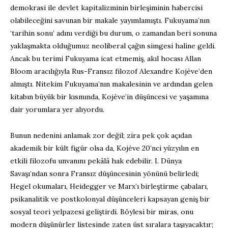
demokrasi ile devlet kapitalizminin birleşiminin habercisi
olabileceğini savunan bir makale yayımlamıştı. Fukuyama’nın
‘tarihin sonu’ adını verdiği bu durum, o zamandan beri sonuna
yaklaşmakta olduğumuz neoliberal çağın simgesi haline geldi.
Ancak bu terimi Fukuyama icat etmemiş, akıl hocası Allan
Bloom aracılığıyla Rus-Fransız filozof Alexandre Kojève’den
almıştı. Nitekim Fukuyama’nın makalesinin ve ardından gelen
kitabın büyük bir kısmında, Kojève’in düşüncesi ve yaşamına
dair yorumlara yer alıyordu.
Bunun nedenini anlamak zor değil; zira pek çok açıdan
akademik bir kült figür olsa da, Kojève 20’nci yüzyılın en
etkili filozofu unvanını pekâlâ hak edebilir. I. Dünya
Savaşı’ndan sonra Fransız düşüncesinin yönünü belirledi;
Hegel okumaları, Heidegger ve Marx’ı birleştirme çabaları,
psikanalitik ve postkolonyal düşünceleri kapsayan geniş bir
sosyal teori yelpazesi geliştirdi. Böylesi bir miras, onu
modern düşünürler listesinde zaten üst sıralara taşıyacaktır;