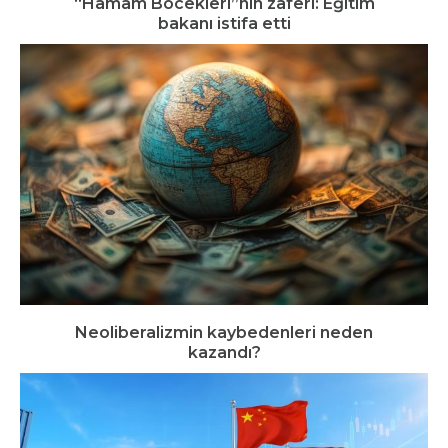
“Hamam Böcekleri”nin zaferi: Eğitim
bakanı istifa etti
Neoliberalizmin kaybedenleri neden
kazandı?