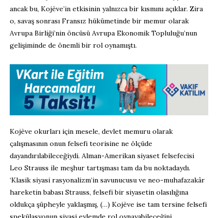
ancak bu, Kojève’in etkisinin yalnızca bir kısmını açıklar. Zira
o, savaş sonrası Fransız hükümetinde bir memur olarak
Avrupa Birliği’nin öncüsü Avrupa Ekonomik Topluluğu’nun
gelişiminde de önemli bir rol oynamıştı.
Kojève okurları için mesele, devlet memuru olarak
çalışmasının onun felsefi teorisine ne ölçüde
dayandırılabileceğiydi. Alman-Amerikan siyaset felsefecisi
Leo Strauss ile meşhur tartışması tam da bu noktadaydı.
‘Klasik siyasi rasyonalizm’in savunucusu ve neo-muhafazakâr
hareketin babası Strauss, felsefi bir siyasetin olasılığına
oldukça şüpheyle yaklaşmış, (…) Kojève ise tam tersine felsefi
spekülasyonun siyasi eylemde rol oynayabileceğini