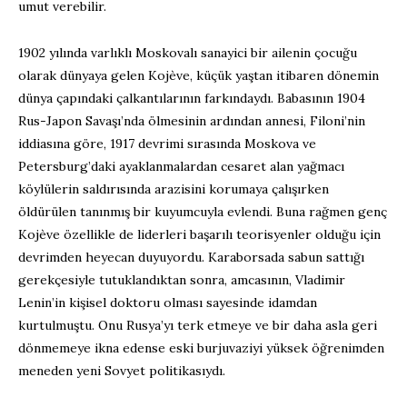
umut verebilir.
1902 yılında varlıklı Moskovalı sanayici bir ailenin çocuğu
olarak dünyaya gelen Kojève, küçük yaştan itibaren dönemin
dünya çapındaki çalkantılarının farkındaydı. Babasının 1904
Rus-Japon Savaşı’nda ölmesinin ardından annesi, Filoni’nin
iddiasına göre, 1917 devrimi sırasında Moskova ve
Petersburg’daki ayaklanmalardan cesaret alan yağmacı
köylülerin saldırısında arazisini korumaya çalışırken
öldürülen tanınmış bir kuyumcuyla evlendi. Buna rağmen genç
Kojève özellikle de liderleri başarılı teorisyenler olduğu için
devrimden heyecan duyuyordu. Karaborsada sabun sattığı
gerekçesiyle tutuklandıktan sonra, amcasının, Vladimir
Lenin’in kişisel doktoru olması sayesinde idamdan
kurtulmuştu. Onu Rusya’yı terk etmeye ve bir daha asla geri
dönmemeye ikna edense eski burjuvaziyi yüksek öğrenimden
meneden yeni Sovyet politikasıydı.