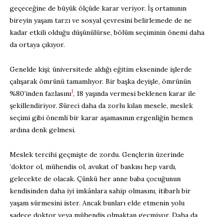
geçeceğine de büyük ölçüde karar veriyor. İş ortamının
bireyin yaşam tarzı ve sosyal çevresini belirlemede de ne
kadar etkili olduğu düşünülürse, bölüm seçiminin önemi daha
da ortaya çıkıyor.
Genelde kişi; üniversitede aldığı eğitim ekseninde işlerde
çalışarak ömrünü tamamlıyor. Bir başka deyişle, ömrünün
1
%80’inden fazlasını
, 18 yaşında vermesi beklenen karar ile
şekillendiriyor. Süreci daha da zorlu kılan mesele, meslek
seçimi gibi önemli bir karar aşamasının ergenliğin hemen
ardına denk gelmesi.
Meslek tercihi geçmişte de zordu. Gençlerin üzerinde
‘doktor ol, mühendis ol, avukat ol’ baskısı hep vardı,
gelecekte de olacak. Çünkü her anne baba çocuğunun
kendisinden daha iyi imkânlara sahip olmasını, itibarlı bir
yaşam sürmesini ister. Ancak bunları elde etmenin yolu
sadece doktor veya mühendis olmaktan geçmiyor. Daha da