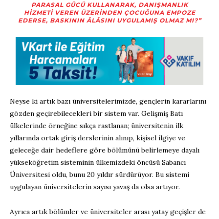
PARASAL GÜCÜ KULLANARAK, DANIŞMANLIK
HIZMETI VEREN ÜZERINDEN ÇOCUĞUNA EMPOZE
EDERSE, BASKININ ÂLÂSINI UYGULAMIŞ OLMAZ MI?”
Neyse ki artık bazı üniversitelerimizde, gençlerin kararlarını
gözden geçirebilecekleri bir sistem var. Gelişmiş Batı
ülkelerinde örneğine sıkça rastlanan; üniversitenin ilk
yıllarında ortak giriş derslerinin alınıp, kişisel ilgiye ve
geleceğe dair hedeflere göre bölümünü belirlemeye dayalı
yükseköğretim sisteminin ülkemizdeki öncüsü Sabancı
Üniversitesi oldu, bunu 20 yıldır sürdürüyor. Bu sistemi
uygulayan üniversitelerin sayısı yavaş da olsa artıyor.
Ayrıca artık bölümler ve üniversiteler arası yatay geçişler de