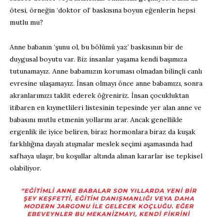
ötesi, örneğin ‘doktor ol’ baskısına boyun eğenlerin hepsi
mutlu mu?
Anne babanın ‘şunu ol, bu bölümü yaz’ baskısının bir de
duygusal boyutu var. Biz insanlar yaşama kendi başımıza
tutunamayız. Anne babamızın koruması olmadan bilinçli canlı
evresine ulaşamayız. İnsan olmayı önce anne babamızı, sonra
akranlarımızı taklit ederek öğreniriz. İnsan çocukluktan
itibaren en kıymetlileri listesinin tepesinde yer alan anne ve
babasını mutlu etmenin yollarını arar. Ancak genellikle
ergenlik ile iyice beliren, biraz hormonlara biraz da kuşak
farklılığına dayalı atışmalar meslek seçimi aşamasında had
safhaya ulaşır, bu koşullar altında alınan kararlar ise tepkisel
olabiliyor.
“EĞITIMLI ANNE BABALAR SON YILLARDA YENI BIR
ŞEY KEŞFETTI, EĞITIM DANIŞMANLIĞI VEYA DAHA
MODERN JARGONU ILE GELECEK KOÇLUĞU. EĞER
EBEVEYNLER BU MEKANIZMAYI, KENDI FIKRINI