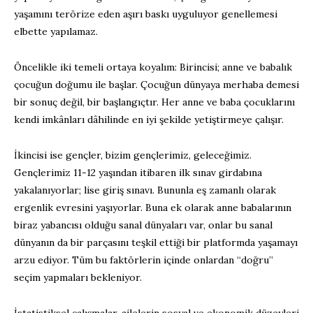
yaşamını terörize eden aşırı baskı uyguluyor genellemesi
elbette yapılamaz.
Öncelikle iki temeli ortaya koyalım: Birincisi; anne ve babalık
çocuğun doğumu ile başlar. Çocuğun dünyaya merhaba demesi
bir sonuç değil, bir başlangıçtır. Her anne ve baba çocuklarını
kendi imkânları dâhilinde en iyi şekilde yetiştirmeye çalışır.
İkincisi ise gençler, bizim gençlerimiz, geleceğimiz.
Gençlerimiz 11-12 yaşından itibaren ilk sınav girdabına
yakalanıyorlar; lise giriş sınavı. Bununla eş zamanlı olarak
ergenlik evresini yaşıyorlar. Buna ek olarak anne babalarının
biraz yabancısı olduğu sanal dünyaları var, onlar bu sanal
dünyanın da bir parçasını teşkil ettiği bir platformda yaşamayı
arzu ediyor. Tüm bu faktörlerin içinde onlardan “doğru”
seçim yapmaları bekleniyor.
İstatistiksel çalışmalar, ailelerin sosyal ve ekonomik düzeyleri