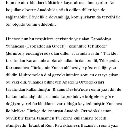
hem de ait oldukları kültürler kayıt altına alınmış olur. Bu
koşullar elbette Anadolu’da sözü edilen diller için de
sağlanabilir. Böylelikle devamlılığı, konuşurların da tercihi ile
bir ölçüde temin edilebilir.
Unesco’nun bu tespitleri içerisinde yer alan Kapadokya
Yunancası (Cappadocian Greek) “kesinlikle tehlikede”
7
(definitely endangered) olan diller arasında sayılır.
Türkler
tarafından Karamanlıca olarak adlandırılan bu dil, Türkçedir.
Karamanlıca, Türkçenin Yunan alfabesiyle gösterildiği yazı
dilidir. Muhtemelen dinî gereksinimler sonucu ortaya çıkan
bu yazı dili, Yunanca bilmeyen Anadolu Ortodoksları
tarafından kullanılmıştır. Bizans Devleti’nde resmî yazı dili ile
halkın kullandığı dil arasında kopukluk ve bölgelere göre
değişen yerel farklılıkların var olduğu kaydedilmiştir. Yunanca
ile birlikte Türkçe de konuşan Anadolu Ortodokslarının
büyük bir kısmı, tamamen Türkçeyi kullanmayı tercih
etmişlerdir. İstanbul Rum Patrikhanesi, Bizans’ın resmî yazı