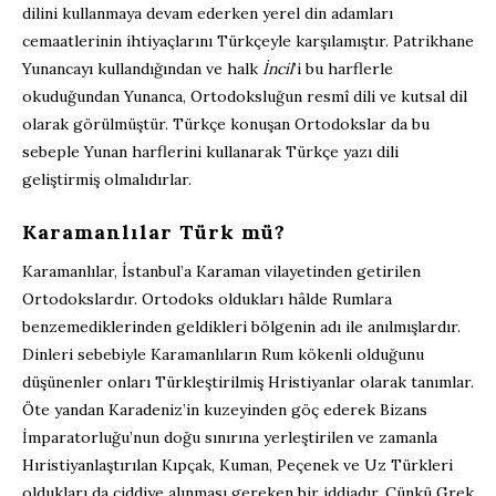
dilini kullanmaya devam ederken yerel din adamları
cemaatlerinin ihtiyaçlarını Türkçeyle karşılamıştır. Patrikhane
Yunancayı kullandığından ve halk
İncil
’i bu harflerle
okuduğundan Yunanca, Ortodoksluğun resmî dili ve kutsal dil
olarak görülmüştür. Türkçe konuşan Ortodokslar da bu
sebeple Yunan harflerini kullanarak Türkçe yazı dili
geliştirmiş olmalıdırlar.
Karamanlılar Türk mü?
Karamanlılar, İstanbul’a Karaman vilayetinden getirilen
Ortodokslardır. Ortodoks oldukları hâlde Rumlara
benzemediklerinden geldikleri bölgenin adı ile anılmışlardır.
Dinleri sebebiyle Karamanlıların Rum kökenli olduğunu
düşünenler onları Türkleştirilmiş Hristiyanlar olarak tanımlar.
Öte yandan Karadeniz’in kuzeyinden göç ederek Bizans
İmparatorluğu’nun doğu sınırına yerleştirilen ve zamanla
Hıristiyanlaştırılan Kıpçak, Kuman, Peçenek ve Uz Türkleri
oldukları da ciddiye alınması gereken bir iddiadır. Çünkü Grek