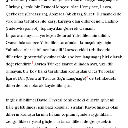
4
Türkiye),
eski bir Ermeni lehçesi olan Hemşince, Lazca,
Çerkezce (Circassian), Abazaca (Abkhaz), Suret, Kırmancki de
yok olma tehlikesi ile karşı karşıya olan dillerdendir. Ladino
(Judeo-Espanyol), İspanya’dan gelerek Osmanlı
İmparatorluğu’na yerleşen Sefarad Yahudilerinin dilidir.
Osmanlıda sadece Yahudiler tarafından konuşulduğu için
Yahudice olarak bilinen bu dili Unesco ciddi tehlikedeki
dillerden (potentially vulnerable spoken language) biri olarak
5
değerlendirir.
Ayrıca Türkçe işaret dilinden ayrı, yazı dili
olmayan, bir köy halkı tarafından konuşulan Orta Toroslar
6
İşaret Dili (Central Taurus Sign Language)
de tehlikedeki
dillerden biri olarak kaydedilmiştir.
İngiliz dilbilimci David Crystal tehlikedeki dillerin güvenli
hâle gelebilmesi için bazı koşullar sıralar: Kaybolmakta olan
dillerin konuşurlarının hâkim toplum içinde saygınlıkları,
zenginlikleri, yasal güçleri artarsa dilleri de gelişecektir.