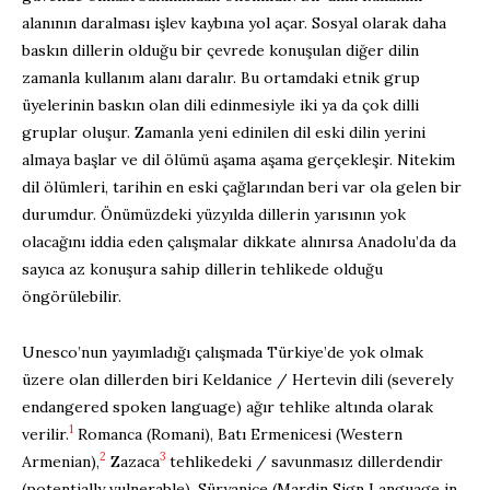
alanının daralması işlev kaybına yol açar. Sosyal olarak daha
baskın dillerin olduğu bir çevrede konuşulan diğer dilin
zamanla kullanım alanı daralır. Bu ortamdaki etnik grup
üyelerinin baskın olan dili edinmesiyle iki ya da çok dilli
gruplar oluşur. Zamanla yeni edinilen dil eski dilin yerini
almaya başlar ve dil ölümü aşama aşama gerçekleşir. Nitekim
dil ölümleri, tarihin en eski çağlarından beri var ola gelen bir
durumdur. Önümüzdeki yüzyılda dillerin yarısının yok
olacağını iddia eden çalışmalar dikkate alınırsa Anadolu’da da
sayıca az konuşura sahip dillerin tehlikede olduğu
öngörülebilir.
Unesco’nun yayımladığı çalışmada Türkiye’de yok olmak
üzere olan dillerden biri Keldanice / Hertevin dili (severely
endangered spoken language) ağır tehlike altında olarak
1
verilir.
Romanca (Romani), Batı Ermenicesi (Western
2
3
Armenian),
Zazaca
tehlikedeki / savunmasız dillerdendir
(potentially vulnerable). Süryanice (Mardin Sign Language in