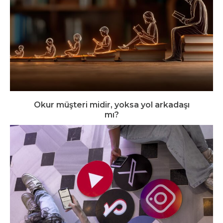
Okur müşteri midir, yoksa yol arkadaşı
mı?