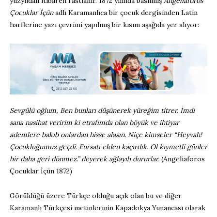
yüzyıldan itibaren rastlanır. 1872 yılında basılmış
Angeliaforos
Çocuklar İçün
adlı Karamanlıca bir çocuk dergisinden Latin
harflerine yazı çevrimi yapılmış bir kısım aşağıda yer alıyor:
Sevgülü oğlum, Ben bunları düşünerek yüreğim titrer. İmdi
sana nasihat veririm ki etrafımda olan böyük ve ihtiyar
ademlere bakıb onlardan hisse alasın. Niçe kimseler “Heyvah!
Çocukluğumuz geçdi. Fursatı elden kaçırdık. Ol kıymetli günler
bir daha geri dönmez.” deyerek ağlayıb dururlar.
(Angeliaforos
Çocuklar İçün 1872)
Görüldüğü üzere Türkçe olduğu açık olan bu ve diğer
Karamanlı Türkçesi metinlerinin Kapadokya Yunancası olarak