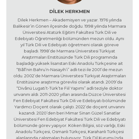
DILEK HERKMEN
Dilek Herkmen – Akademisyen ve yazar. 1976 yılında
Balıkesir’in Gönen ilçesinde doğdu. 1998 yılında Marmara
Üniversitesi Atatürk Eğitim Fakültesi Türk Dili ve
Edebiyatı Öğretmenliği bölümünden mezun oldu. Aynı
yıl Türk Dili ve Edebiyatı öğretmeni olarak göreve
başladı. 1998’de Marmara Üniversitesi Türkiyat
Araştırmaları Enstitüsünde Türk Dili programında
başladığı yüksek lisanstan Eski Anadolu Türkçesine ait
“Bâlî’nin Bahru’n-Nasayih’i” adlı tezi ile 2001’de mezun
oldu. 2002’de Marmara Üniversitesi Türkiyat Araştırmaları
Enstitüsüne araştırma görevlisi olarak atandı. 2009’da
“Divânü Lugati’t-Türk’te Fiil Yapımı” adlı teziyle doktor
unvanını aldı. 2011-2020 yılları arasında Düzce Üniversitesi
Fen Edebiyat Fakültesi Türk Dili ve Edebiyatı bölümünde
Yardımcı Doçent olarak çalıştı. 2022’de doçent unvanını
kazandı. 2020’den beri Mimar Sinan Güzel Sanatlar
Üniversitesi Fen Edebiyat Fakültesi Türk Dili ve Edebiyatı
bölümünde görev yapıyor. Köken Bilgisi, söz varlığı, Eski
Anadolu Türkçesi, Osmanlı Türkçesi, Karahanlı Türkçesi
alanlarında çalışmaları bulunuyor. Türk Dil Kurumu’nda