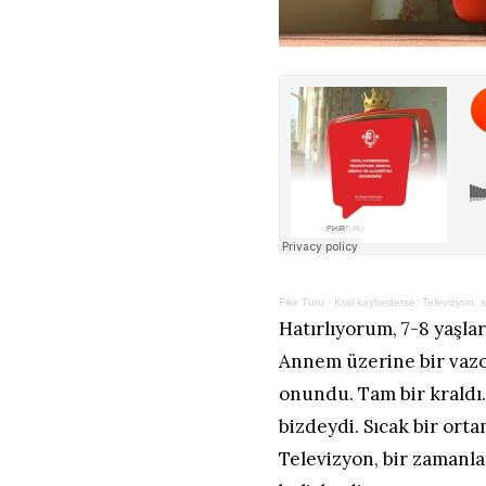
Fikir Turu
·
Kral kaybederse: Televizyon, 
Hatırlıyorum, 7-8 yaşlar
Annem üzerine bir vazo 
onundu. Tam bir kraldı
bizdeydi. Sıcak bir ort
Televizyon, bir zamanla