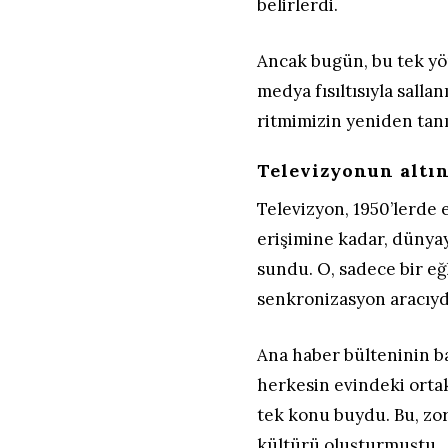
belirlerdi.
Ancak bugün, bu tek yön
medya fısıltısıyla salla
ritmimizin yeniden tan
Televizyonun altın
Televizyon, 1950’lerde
erişimine kadar, dünyay
sundu. O, sadece bir eğ
senkronizasyon aracıyd
Ana haber bülteninin ba
herkesin evindeki ortak
tek konu buydu. Bu, zor
kültürü oluşturmuştu.