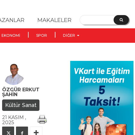
YAZANLAR
MAKALELER
EKONOMI
SPOR
DIĞER
ÖZGÜR ERKUT
ŞAHIN
Kültür Sanat
21 KASIM ,
2025