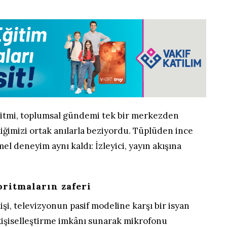
ritmi, toplumsal gündemi tek bir merkezden
liğimizi ortak anılarla beziyordu. Tüplüden ince
el deneyim aynı kaldı: İzleyici, yayın akışına
oritmaların zaferi
şi, televizyonun pasif modeline karşı bir isyan
e kişiselleştirme imkânı sunarak mikrofonu