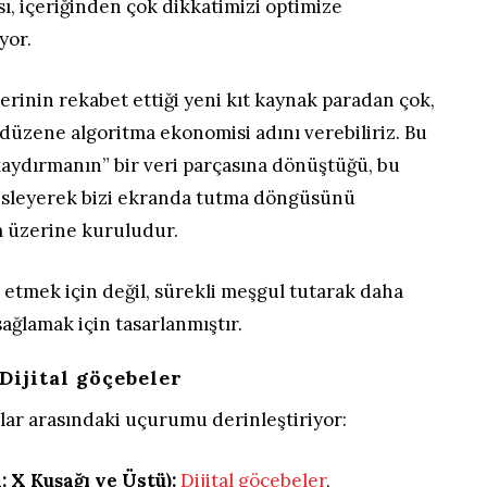
ı, içeriğinden çok dikkatimizi optimize
yor.
lerinin rekabet ettiği yeni kıt kaynak paradan çok,
 düzene algoritma ekonomisi adını verebiliriz. Bu
kaydırmanın” bir veri parçasına dönüştüğü, bu
besleyerek bizi ekranda tutma döngüsünü
m üzerine kuruludur.
u etmek için değil, sürekli meşgul tutarak daha
sağlamak için tasarlanmıştır.
 Dijital göçebeler
lar arasındaki uçurumu derinleştiriyor:
: X Kuşağı ve Üstü):
Dijital göçebeler
,