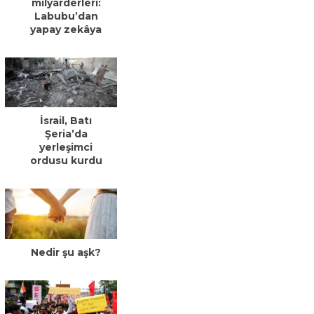
milyarderleri:
Labubu’dan
yapay zekâya
İsrail, Batı
Şeria’da
yerleşimci
ordusu kurdu
Nedir şu aşk?