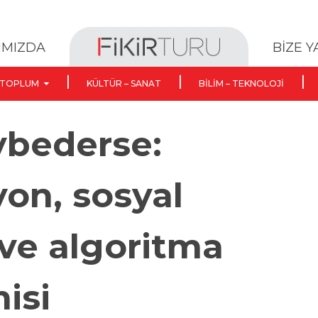
BİZE 
IMIZDA
TOPLUM
KÜLTÜR – SANAT
BILIM – TEKNOLOJI
ybederse:
yon, sosyal
ve algoritma
isi