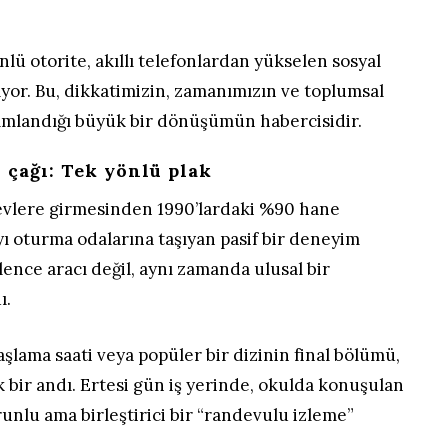
lü otorite, akıllı telefonlardan yükselen sosyal
nıyor. Bu, dikkatimizin, zamanımızın ve toplumsal
ımlandığı büyük bir dönüşümün habercisidir.
 çağı: Tek yönlü plak
 evlere girmesinden 1990’lardaki %90 hane
ı oturma odalarına taşıyan pasif bir deneyim
lence aracı değil, aynı zamanda ulusal bir
ı.
şlama saati veya popüler bir dizinin final bölümü,
 bir andı. Ertesi gün iş yerinde, okulda konuşulan
unlu ama birleştirici bir “randevulu izleme”