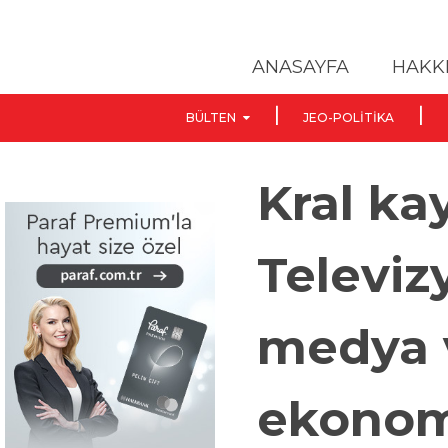
ANASAYFA
HAKK
BÜLTEN
JEO-POLITIKA
Kral ka
Televiz
medya 
ekonom