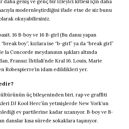
daha geniş ve genç bir izleyici kitlesi için daha
acıyla modernleştirdiğini ifade etse de siz bunu
olarak okuyabilirsiniz.
asit. 16 B-boy ve 16 B-girl (Bu dansı yapan
“break boy”, kızlara ise “b-girl” ya da “break girl”
 de la Concorde meydanının ışıkları altında
, Fransız İhtilali’nde Kral 16. Louis, Marie
n Robespierre’in idam edildikleri yer.
edir?
ltürünün üç bileşeninden biri, rap ve graffiti
kleri DJ Kool Herc’ün yetmişlerde New York’un
ediği ev partilerine kadar uzanıyor. B-boy ve B-
lan danslar kısa sürede sokaklara taşınıyor.