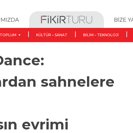
BİZE 
IMIZDA
TOPLUM
KÜLTÜR – SANAT
BILIM – TEKNOLOJI
Dance:
ardan sahnelere
sın evrimi