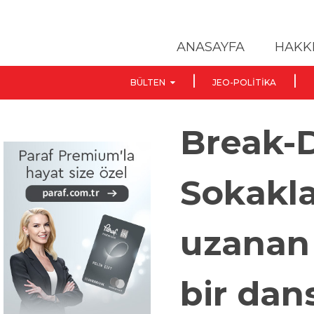
ANASAYFA
HAKK
BÜLTEN
JEO-POLITIKA
Break-
Sokakl
uzanan
bir dan