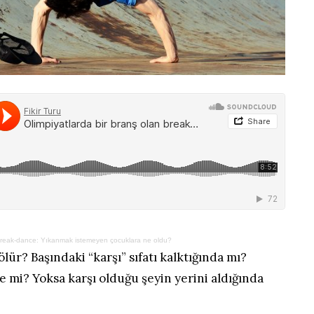
n break-dance: Yıkanmak istemeyen çocuklara ne oldu?
lür? Başındaki “karşı” sıfatı kalktığında mı?
e mi? Yoksa karşı olduğu şeyin yerini aldığında