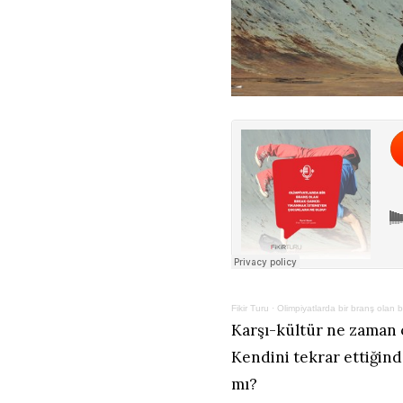
Fikir Turu
·
Olimpiyatlarda bir branş ola
Karşı-kültür ne zaman ö
Kendini tekrar ettiğind
mı?