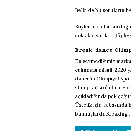
Belki de bu soruların he
Böylesi sorular sorduğ
çok alan var ki… Şüphe
Break-dance Olimp
En sevmediğimiz markan
çalınması misali: 2020 
dance’ın Olimpiyat sporu
Olimpiyatları’nda brea
açıkladığında pek çoğ
Üstelik işin ta başında 
bulmuşlardı: Breaking