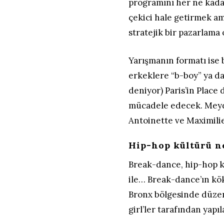
programını her ne kadar 
çekici hale getirmek am
stratejik bir pazarlama 
Yarışmanın formatı ise b
erkeklere “b-boy” ya da 
deniyor) Paris’in Place
mücadele edecek. Meydan
Antoinette ve Maximilie
Hip-hop kültürü n
Break-dance, hip-hop kü
ile… Break-dance’ın kö
Bronx bölgesinde düzenl
girl’ler tarafından yapı