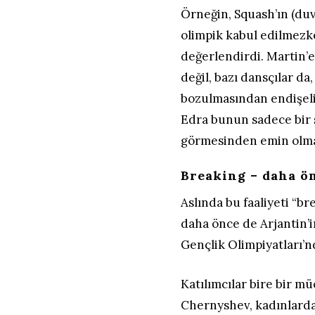
Örneğin, Squash’ın (duv
olimpik kabul edilmezk
değerlendirdi. Martin’e
değil, bazı dansçılar 
bozulmasından endişeliy
Edra bunun sadece bir s
görmesinden emin olma
Breaking – daha ö
Aslında bu faaliyeti “br
daha önce de Arjantin’
Gençlik Olimpiyatları’
Katılımcılar bire bir 
Chernyshev, kadınlard