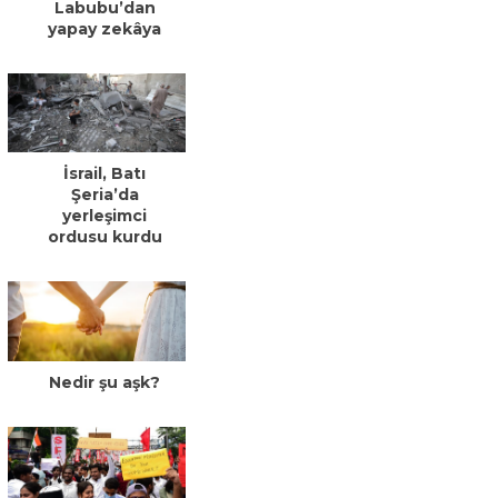
Labubu’dan
yapay zekâya
İsrail, Batı
Şeria’da
yerleşimci
ordusu kurdu
Nedir şu aşk?