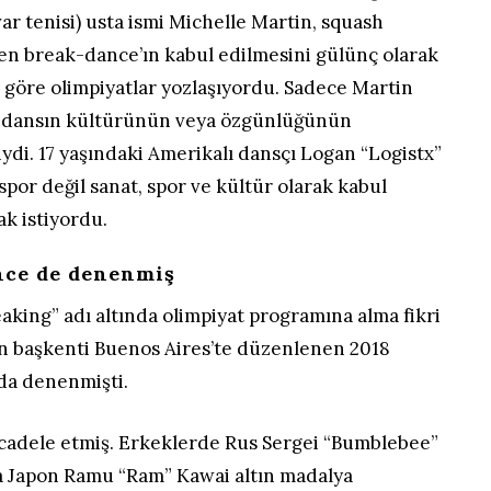
ar tenisi) usta ismi Michelle Martin, squash
en break-dance’ın kabul edilmesini gülünç olarak
 göre olimpiyatlar yozlaşıyordu. Sadece Martin
da, dansın kültürünün veya özgünlüğünün
di. 17 yaşındaki Amerikalı dansçı Logan “Logistx”
por değil sanat, spor ve kültür olarak kabul
k istiyordu.
nce de denenmiş
eaking” adı altında olimpiyat programına alma fikri
in başkenti Buenos Aires’te düzenlenen 2018
nda denenmişti.
mücadele etmiş. Erkeklerde Rus Sergei “Bumblebee”
a Japon Ramu “Ram” Kawai altın madalya