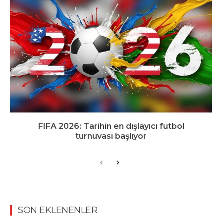
FIFA 2026: Tarihin en dışlayıcı futbol
turnuvası başlıyor
SON EKLENENLER