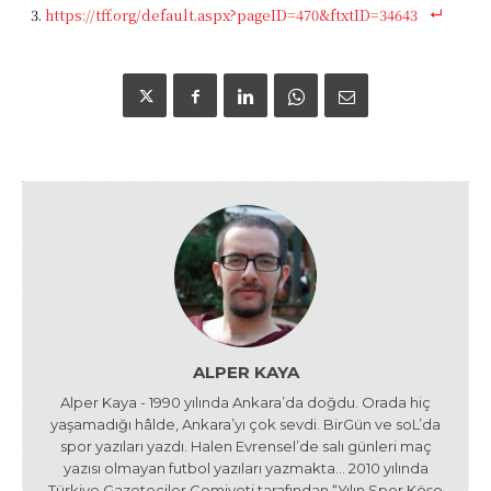
https://tff.org/default.aspx?pageID=470&ftxtID=34643
ALPER KAYA
Alper Kaya - 1990 yılında Ankara’da doğdu. Orada hiç
yaşamadığı hâlde, Ankara’yı çok sevdi. BirGün ve soL’da
spor yazıları yazdı. Halen Evrensel’de salı günleri maç
yazısı olmayan futbol yazıları yazmakta… 2010 yılında
Türkiye Gazeteciler Cemiyeti tarafından “Yılın Spor Köşe