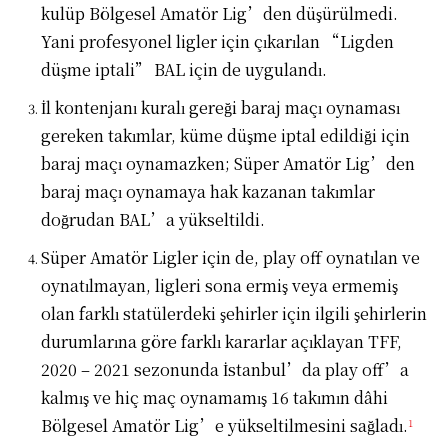
kulüp Bölgesel Amatör Lig’den düşürülmedi.
Yani profesyonel ligler için çıkarılan “Ligden
düşme iptali” BAL için de uygulandı.
İl kontenjanı kuralı gereği baraj maçı oynaması
gereken takımlar, küme düşme iptal edildiği için
baraj maçı oynamazken; Süper Amatör Lig’den
baraj maçı oynamaya hak kazanan takımlar
doğrudan BAL’a yükseltildi.
Süper Amatör Ligler için de, play off oynatılan ve
oynatılmayan, ligleri sona ermiş veya ermemiş
olan farklı statülerdeki şehirler için ilgili şehirlerin
durumlarına göre farklı kararlar açıklayan TFF,
2020 – 2021 sezonunda İstanbul’da play off’a
kalmış ve hiç maç oynamamış 16 takımın dâhi
Bölgesel Amatör Lig’e yükseltilmesini sağladı.
1