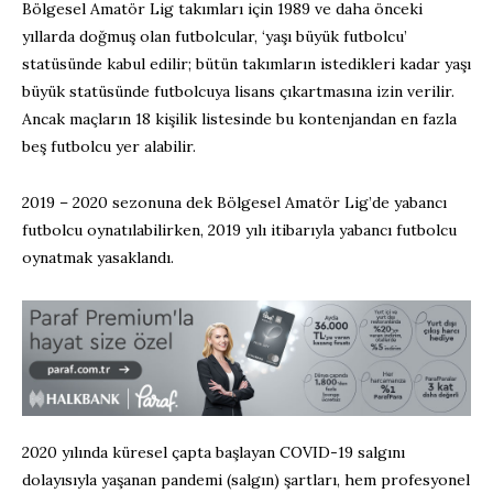
Bölgesel Amatör Lig takımları için 1989 ve daha önceki
yıllarda doğmuş olan futbolcular, ‘yaşı büyük futbolcu’
statüsünde kabul edilir; bütün takımların istedikleri kadar yaşı
büyük statüsünde futbolcuya lisans çıkartmasına izin verilir.
Ancak maçların 18 kişilik listesinde bu kontenjandan en fazla
beş futbolcu yer alabilir.
2019 – 2020 sezonuna dek Bölgesel Amatör Lig’de yabancı
futbolcu oynatılabilirken, 2019 yılı itibarıyla yabancı futbolcu
oynatmak yasaklandı.
2020 yılında küresel çapta başlayan COVID-19 salgını
dolayısıyla yaşanan pandemi (salgın) şartları, hem profesyonel