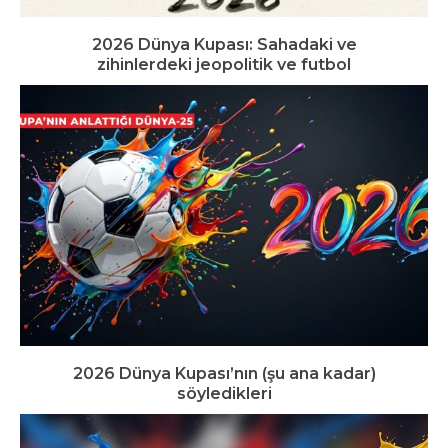
2026 Dünya Kupası: Sahadaki ve
zihinlerdeki jeopolitik ve futbol
2026 Dünya Kupası’nın (şu ana kadar)
söyledikleri