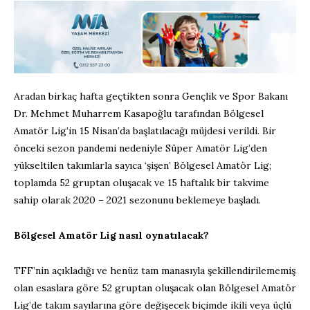
Aradan birkaç hafta geçtikten sonra Gençlik ve Spor Bakanı
Dr. Mehmet Muharrem Kasapoğlu tarafından Bölgesel
Amatör Lig’in 15 Nisan’da başlatılacağı müjdesi verildi. Bir
önceki sezon pandemi nedeniyle Süper Amatör Lig’den
yükseltilen takımlarla sayıca ‘şişen’ Bölgesel Amatör Lig;
toplamda 52 gruptan oluşacak ve 15 haftalık bir takvime
sahip olarak 2020 – 2021 sezonunu beklemeye başladı.
Bölgesel Amatör Lig nasıl oynatılacak?
TFF’nin açıkladığı ve henüz tam manasıyla şekillendirilememiş
olan esaslara göre 52 gruptan oluşacak olan Bölgesel Amatör
Lig’de takım sayılarına göre değişecek biçimde ikili veya üçlü