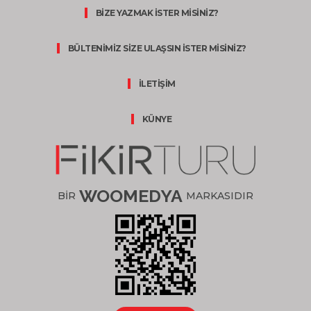
BİZE YAZMAK İSTER MİSİNİZ?
BÜLTENİMİZ SİZE ULAŞSIN İSTER MİSİNİZ?
İLETİŞİM
KÜNYE
WOOMEDYA
BİR
MARKASIDIR