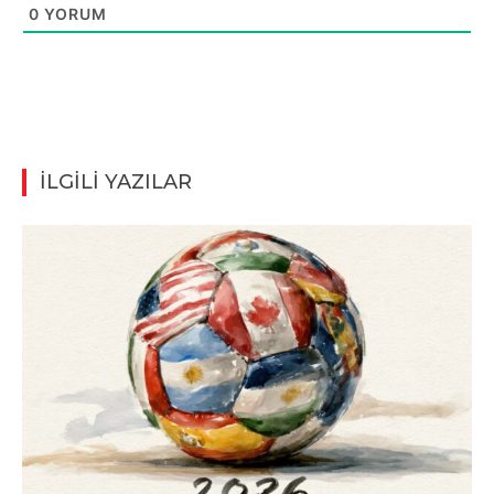
0
YORUM
İLGİLİ YAZILAR