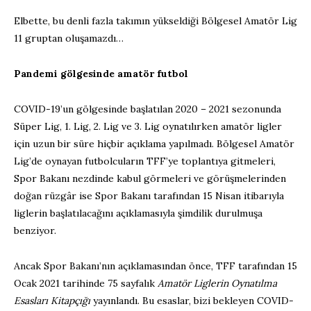
Elbette, bu denli fazla takımın yükseldiği Bölgesel Amatör Lig
11 gruptan oluşamazdı…
Pandemi gölgesinde amatör futbol
COVID-19’un gölgesinde başlatılan 2020 – 2021 sezonunda
Süper Lig, 1. Lig, 2. Lig ve 3. Lig oynatılırken amatör ligler
için uzun bir süre hiçbir açıklama yapılmadı. Bölgesel Amatör
Lig’de oynayan futbolcuların TFF’ye toplantıya gitmeleri,
Spor Bakanı nezdinde kabul görmeleri ve görüşmelerinden
doğan rüzgâr ise Spor Bakanı tarafından 15 Nisan itibarıyla
liglerin başlatılacağını açıklamasıyla şimdilik durulmuşa
benziyor.
Ancak Spor Bakanı’nın açıklamasından önce, TFF tarafından 15
Ocak 2021 tarihinde 75 sayfalık
Amatör Liglerin Oynatılma
Esasları Kitapçığı
yayınlandı. Bu esaslar, bizi bekleyen COVID-