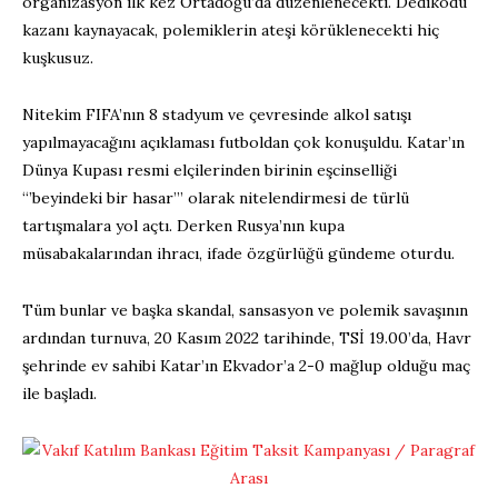
organizasyon ilk kez Ortadoğu’da düzenlenecekti. Dedikodu
kazanı kaynayacak, polemiklerin ateşi körüklenecekti hiç
kuşkusuz.
Nitekim FIFA’nın 8 stadyum ve çevresinde alkol satışı
yapılmayacağını açıklaması futboldan çok konuşuldu. Katar’ın
Dünya Kupası resmi elçilerinden birinin eşcinselliği
“’beyindeki bir hasar”’ olarak nitelendirmesi de türlü
tartışmalara yol açtı. Derken Rusya’nın kupa
müsabakalarından ihracı, ifade özgürlüğü gündeme oturdu.
Tüm bunlar ve başka skandal, sansasyon ve polemik savaşının
ardından turnuva, 20 Kasım 2022 tarihinde, TSİ 19.00’da, Havr
şehrinde ev sahibi Katar’ın Ekvador’a 2-0 mağlup olduğu maç
ile başladı.