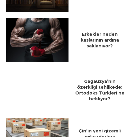
Erkekler neden
kaslarının ardına
saklanıyor?
Gagauzya’nın
özerkliği tehlikede:
Ortodoks Türkleri ne
bekliyor?
Çin’in yeni gizemli
milyarderleri: