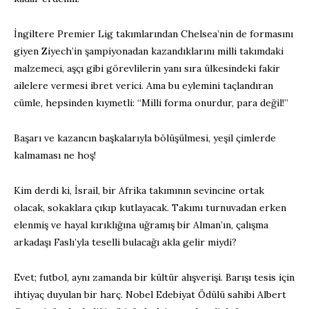
İngiltere Premier Lig takımlarından Chelsea’nin de formasını
giyen Ziyech’in şampiyonadan kazandıklarını milli takımdaki
malzemeci, aşçı gibi görevlilerin yanı sıra ülkesindeki fakir
ailelere vermesi ibret verici. Ama bu eylemini taçlandıran
cümle, hepsinden kıymetli: “Milli forma onurdur, para değil!”
Başarı ve kazancın başkalarıyla bölüşülmesi, yeşil çimlerde
kalmaması ne hoş!
Kim derdi ki, İsrail, bir Afrika takımının sevincine ortak
olacak, sokaklara çıkıp kutlayacak. Takımı turnuvadan erken
elenmiş ve hayal kırıklığına uğramış bir Alman’ın, çalışma
arkadaşı Faslı’yla teselli bulacağı akla gelir miydi?
Evet; futbol, aynı zamanda bir kültür alışverişi. Barışı tesis için
ihtiyaç duyulan bir harç. Nobel Edebiyat Ödülü sahibi Albert