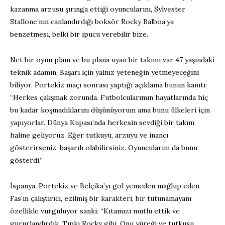
kazanma arzusu şırınga ettiği oyuncularını, Sylvester
Stallone’nin canlandırdığı boksör Rocky Balboa’ya
benzetmesi, belki bir ipucu verebilir bize.
Net bir oyun planı ve bu plana uyan bir takımı var 47 yaşındaki
teknik adamın. Başarı için yalnız yeteneğin yetmeyeceğini
biliyor. Portekiz maçı sonrası yaptığı açıklama bunun kanıtı:
“Herkes çalışmak zorunda. Futbolcularımın hayatlarında hiç
bu kadar koşmadıklarını düşünüyorum ama bunu ülkeleri için
yapıyorlar. Dünya Kupası’nda herkesin sevdiği bir takım
haline geliyoruz. Eğer tutkuyu, arzuyu ve inancı
gösterirseniz, başarılı olabilirsiniz. Oyuncularım da bunu
gösterdi.”
İspanya, Portekiz ve Belçika’yı gol yemeden mağlup eden
Fas’ın çalıştırıcı, ezilmiş bir karakteri, bir tutunamayanı
özellikle vurguluyor sanki: “Kıtamızı mutlu ettik ve
gururlandırdık. Tıpkı Rocky gibi. Onu yüreği ve tutkusu