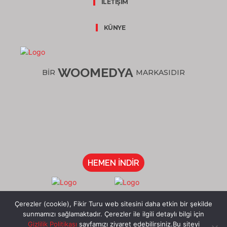
İLETİŞİM
KÜNYE
WOOMEDYA
BİR
MARKASIDIR
HEMEN İNDİR
/fikirturu
Çerezler (cookie), Fikir Turu web sitesini daha etkin bir şekilde
sunmamızı sağlamaktadır. Çerezler ile ilgili detaylı bilgi için
Gizlilik Politikası
sayfamızı ziyaret edebilirsiniz.Bu siteyi