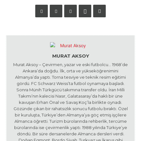
MURAT AKSOY
Murat Aksoy – Çevirmen, yazar ve eski futbolcu… 1968’de
Ankara’da doğdu. İlk, orta ve yükseköğrenimini
Almanya’da yaptı. Torna tesviye ve teknik resim eğitimi
gördü. FC Schwarz Weiss’ta futbol oynamaya başladı.
Sonra Münih Türkgücü takımına transfer oldu. İran Milli
Takımı’nın kalecisi Nasır, Galatasaray’da haklı bir üne
kavuşan Erhan Önal ve Savaş Koç’la birlikte oynadı.
Gözünde çıkan bir rahatsızlık sonucu futbolu bıraktı. Özel
bir kuruluşta, Türkiye’den Almanya’ya göç etmiş işçilere
Almanca öğretti. Turizm bürolarında rehberlik, tercüme
bürolarında ise çevirmenlik yaptı. 1988 yılında Türkiye’ye
döndü. Bir süre dersanelerde Almanca dersleri verdi.
Doğan Egmont, Bordo Siyah, Turkuaz ve İkarus gibi