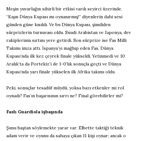
Meşin yuvarlağın sihirli bir etkisi vardı seyirci üzerinde.
“Kışın Dünya Kupası mı oynanırmış!” diyenlerin dahi sesi
günden güne kısıldı. Ve bu Dünya Kupası, şimdiden
sürprizlerin turnuvası oldu. Suudi Arabistan ve Japonya, dev
rakiplerinin sırtını yere getirdi. Son sürprize ise Fas Milli
Takımı imza attı. İspanya’yı mağlup eden Fas, Dünya
Kupası’nda ilk kez çeyrek finale yükseldi. Yetinmedi ve 10
Aralık’ta da Portekiz’i de 1-0’lık sonuçla geçti ve Dünya
Kupası’nda yarı finale yükselen ilk Afrika takımı oldu.
Peki, sonuçlar tesadüf müydü, yoksa bazı etkenler mi rol
oynadı? Fas’ın başarısının sırrı ne? Final görebilirler mi?
Faslı Guardiola işbaşında
Şunu baştan söylemekte yarar var: Elbette taktiği teknik
adam verir ve oyunu da sahaya çıkan 11 kişi oynar; ancak o