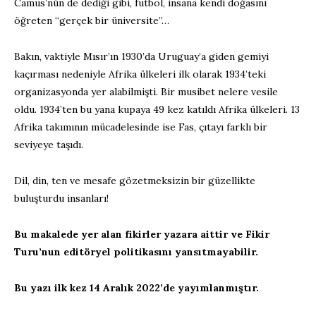
Camus’nün de dediği gibi, futbol, insana kendi doğasını
öğreten “gerçek bir üniversite”…
Bakın, vaktiyle Mısır’ın 1930’da Uruguay’a giden gemiyi
kaçırması nedeniyle Afrika ülkeleri ilk olarak 1934’teki
organizasyonda yer alabilmişti. Bir musibet nelere vesile
oldu. 1934’ten bu yana kupaya 49 kez katıldı Afrika ülkeleri. 13
Afrika takımının mücadelesinde ise Fas, çıtayı farklı bir
seviyeye taşıdı.
Dil, din, ten ve mesafe gözetmeksizin bir güzellikte
buluşturdu insanları!
Bu makalede yer alan fikirler yazara aittir ve Fikir
Turu’nun editöryel politikasını yansıtmayabilir.
Bu yazı ilk kez 14 Aralık
2022’de yayımlanmıştır.