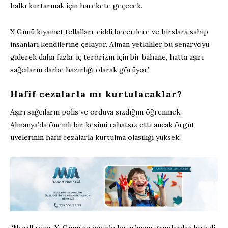
halkı kurtarmak için harekete geçecek.
X Günü kıyamet tellalları, ciddi becerilere ve hırslara sahip
insanları kendilerine çekiyor. Alman yetkililer bu senaryoyu,
giderek daha fazla, iç terörizm için bir bahane, hatta aşırı
sağcıların darbe hazırlığı olarak görüyor.”
Hafif cezalarla mı kurtulacaklar?
Aşırı sağcıların polis ve orduya sızdığını öğrenmek,
Almanya’da önemli bir kesimi rahatsız etti ancak örgüt
üyelerinin hafif cezalarla kurtulma olasılığı yüksek:
“Nordkreuz, X. Günü’ne özenle hazırlanan gruplardan biriydi.