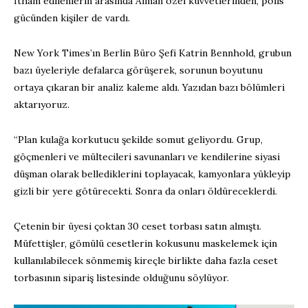
İtham edilenlerin arasında Alman özel kuvvetlerinden, polis
gücünden kişiler de vardı.
New York Times’ın Berlin Büro Şefi Katrin Bennhold, grubun
bazı üyeleriyle defalarca görüşerek, sorunun boyutunu
ortaya çıkaran bir analiz kaleme aldı. Yazıdan bazı bölümleri
aktarıyoruz.
“Plan kulağa korkutucu şekilde somut geliyordu. Grup,
göçmenleri ve mültecileri savunanları ve kendilerine siyasi
düşman olarak bellediklerini toplayacak, kamyonlara yükleyip
gizli bir yere götürecekti. Sonra da onları öldüreceklerdi.
Çetenin bir üyesi çoktan 30 ceset torbası satın almıştı.
Müfettişler, gömülü cesetlerin kokusunu maskelemek için
kullanılabilecek sönmemiş kireçle birlikte daha fazla ceset
torbasının sipariş listesinde olduğunu söylüyor.