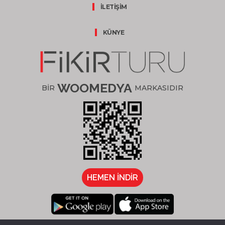
İLETİŞİM
KÜNYE
WOOMEDYA
BİR
MARKASIDIR
HEMEN İNDİR