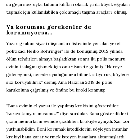
su geçirmez uyku tulumu kılıfları olarak ya da büyük eşyaları
taşımak için kullanılabilen çok amaçlı taşıma araçları’ olmuş.
Ya koruması gerekenler de
korumuyorsa…
Yazar, grubun siyasi düşmanları listesinde yer alan yerel
politikacı Heiko Böhringer’ ile de konuşmuş. 2015 yılında
ölüm tehditleri almaya başladıktan sonra iki polis memuru
evinin taslağını çizmek için onu ziyarete gelmiş. “Nereye
gideceğinizi, nerede uyuduğunuzu bilmek istiyoruz, böylece
sizi koruyabiliriz” demiş. Ama Haziran 2018’de polis
karakoluna çağrılmış ve önüne bu kroki konmuş:
“Bana evimin el yazısı ile yapılmış krokisini gösterdiler.
‘Burayı tanıyor musunuz?’ diye sordular. Bana gösterdikleri
çizim memurların evimde çizdikleri krokiyle aynıydı. Zar zor
yutkunabildim. Beni korumak istediklerini söyleyen insanlar
krokiyi bana zarar vermek isteyen insanlara aktarmışlardı.”