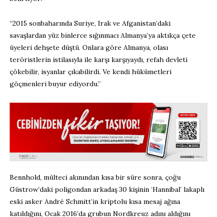
“2015 sonbaharında Suriye, Irak ve Afganistan’daki
savaşlardan yüz binlerce sığınmacı Almanya’ya aktıkça çete
üyeleri dehşete düştü. Onlara göre Almanya, olası
teröristlerin istilasıyla ile karşı karşıyaydı, refah devleti
çökebilir, isyanlar çıkabilirdi. Ve kendi hükümetleri
göçmenleri buyur ediyordu.”
Bennhold, mülteci akınından kısa bir süre sonra, çoğu
Güstrow’daki poligondan arkadaş 30 kişinin ‘Hannibal’ lakaplı
eski asker André Schmitt’in kriptolu kısa mesaj ağına
katıldığını, Ocak 2016’da grubun Nordkreuz adını aldığını