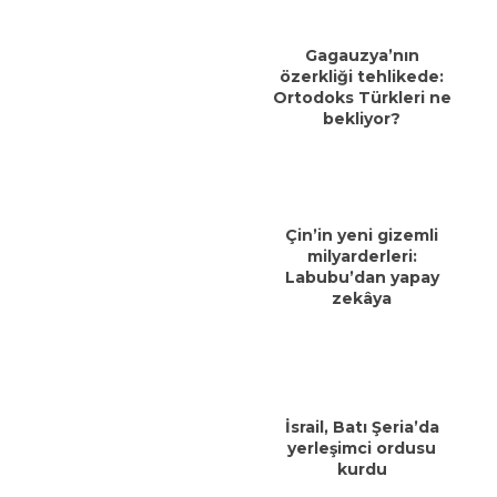
Gagauzya’nın
özerkliği tehlikede:
Ortodoks Türkleri ne
bekliyor?
Çin’in yeni gizemli
milyarderleri:
Labubu’dan yapay
zekâya
İsrail, Batı Şeria’da
yerleşimci ordusu
kurdu