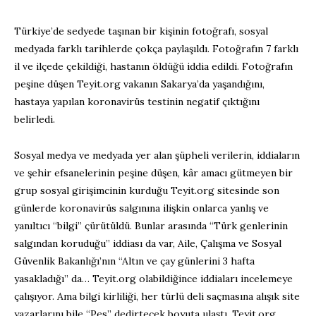
Türkiye’de sedyede taşınan bir kişinin fotoğrafı, sosyal
medyada farklı tarihlerde çokça paylaşıldı. Fotoğrafın 7 farklı
il ve ilçede çekildiği, hastanın öldüğü iddia edildi. Fotoğrafın
peşine düşen Teyit.org vakanın Sakarya’da yaşandığını,
hastaya yapılan koronavirüs testinin negatif çıktığını
belirledi.
Sosyal medya ve medyada yer alan şüpheli verilerin, iddiaların
ve şehir efsanelerinin peşine düşen, kâr amacı gütmeyen bir
grup sosyal girişimcinin kurduğu Teyit.org sitesinde son
günlerde koronavirüs salgınına ilişkin onlarca yanlış ve
yanıltıcı “bilgi” çürütüldü. Bunlar arasında “Türk genlerinin
salgından koruduğu” iddiası da var, Aile, Çalışma ve Sosyal
Güvenlik Bakanlığı’nın “Altın ve çay günlerini 3 hafta
yasakladığı” da… Teyit.org olabildiğince iddiaları incelemeye
çalışıyor. Ama bilgi kirliliği, her türlü deli saçmasına alışık site
yazarlarını bile “Pes” dedirtecek boyuta ulaştı. Teyit.org