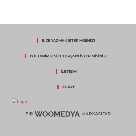
BİZE YAZMAK İSTER MİSİNİZ?
BÜLTENİMİZ SİZE ULAŞSIN İSTER MİSİNİZ?
İLETİŞİM
KÜNYE
WOOMEDYA
BİR
MARKASIDIR