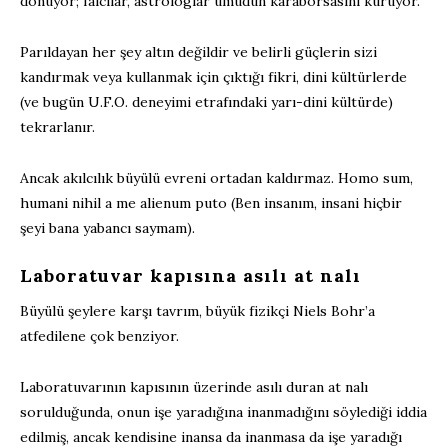
dönüyor; falcılar, astrologlar umudun karaborsasını kuruyor.
Parıldayan her şey altın değildir ve belirli güçlerin sizi
kandırmak veya kullanmak için çıktığı fikri, dini kültürlerde
(ve bugün U.F.O. deneyimi etrafındaki yarı-dini kültürde)
tekrarlanır.
Ancak akılcılık büyülü evreni ortadan kaldırmaz. Homo sum,
humani nihil a me alienum puto (Ben insanım, insani hiçbir
şeyi bana yabancı saymam).
Laboratuvar kapısına asılı at nalı
Büyülü şeylere karşı tavrım, büyük fizikçi Niels Bohr’a
atfedilene çok benziyor.
Laboratuvarının kapısının üzerinde asılı duran at nalı
sorulduğunda, onun işe yaradığına inanmadığını söylediği iddia
edilmiş, ancak kendisine inansa da inanmasa da işe yaradığı