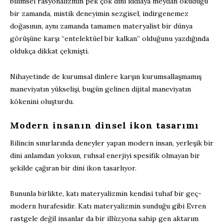
bilimsel rasyonalizmin pek çok dini iddiaya meydan okuduğu
bir zamanda, mistik deneyimin sezgisel, indirgenemez
doğasının, aynı zamanda tamamen materyalist bir dünya
görüşüne karşı “entelektüel bir kalkan” olduğunu yazdığında
oldukça dikkat çekmişti.
Nihayetinde de kurumsal dinlere karşın kurumsallaşmamış
maneviyatın yükselişi, bugün gelinen dijital maneviyatın
kökenini oluşturdu.
Modern insanın dinsel ikon tasarımı
Bilincin sınırlarında deneyler yapan modern insan, yerleşik bir
dini anlamdan yoksun, ruhsal enerjiyi spesifik olmayan bir
şekilde çağıran bir dini ikon tasarlıyor.
Bununla birlikte, katı materyalizmin kendisi tuhaf bir geç-
modern hurafesidir. Katı materyalizmin sunduğu gibi Evren
rastgele değil insanlar da bir illüzyona sahip gen aktarım