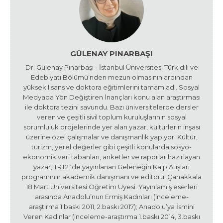
GÜLENAY PINARBAŞI
Dr. Gülenay Pınarbaşı - İstanbul Üniversitesi Türk dili ve
Edebiyatı Bölümü’nden mezun olmasının ardından
yüksek lisans ve doktora eğitimlerini tamamladı. Sosyal
Medyada Yön Değiştiren İnançları konu alan araştırması
ile doktora tezini savundu. Bazı üniversitelerde dersler
veren ve çeşitli sivil toplum kuruluşlarının sosyal
sorumluluk projelerinde yer alan yazar, kültürlerin inşası
üzerine özel çalışmalar ve danışmanlık yapıyor. Kültür,
turizm, yerel değerler gibi çeşitli konularda sosyo-
ekonomik veri tabanları, anketler ve raporlar hazırlayan
yazar, TRT2 ‘de yayınlanan Geleneğin Kalp Atışları
programının akademik danışmanı ve editörü. Çanakkala
18 Mart Üniversitesi Öğretim Üyesi. Yayınlamış eserleri
arasında Anadolu’nun Ermiş Kadınları (inceleme-
araştırma 1.baskı 2011, 2.baskı 2017); Anadolu’ya İsmini
Veren Kadınlar (inceleme-araştırma 1.baskı 2014, 3.baskı