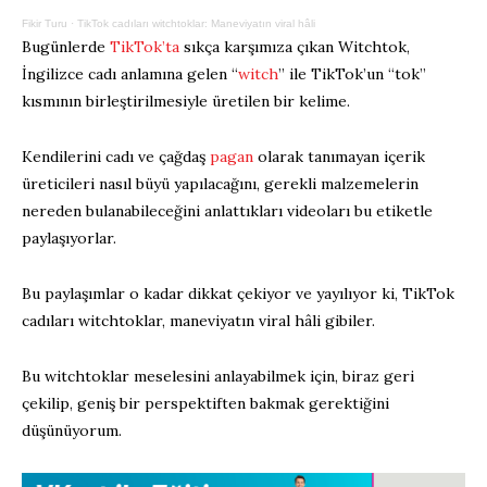
Fikir Turu
·
TikTok cadıları witchtoklar: Maneviyatın viral hâli
Bugünlerde
TikTok’ta
sıkça karşımıza çıkan Witchtok,
İngilizce cadı anlamına gelen “
witch
” ile TikTok’un “tok”
kısmının birleştirilmesiyle üretilen bir kelime.
Kendilerini cadı ve çağdaş
pagan
olarak tanımayan içerik
üreticileri nasıl büyü yapılacağını, gerekli malzemelerin
nereden bulanabileceğini anlattıkları videoları bu etiketle
paylaşıyorlar.
Bu paylaşımlar o kadar dikkat çekiyor ve yayılıyor ki, TikTok
cadıları witchtoklar, maneviyatın viral hâli gibiler.
Bu witchtoklar meselesini anlayabilmek için, biraz geri
çekilip, geniş bir perspektiften bakmak gerektiğini
düşünüyorum.