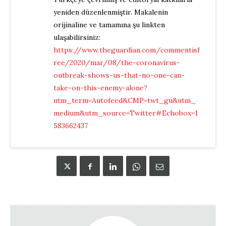
yeniden düzenlenmiştir. Makalenin
orijinaline ve tamamına şu linkten
ulaşabilirsiniz:
https://www.theguardian.com/commentisf
ree/2020/mar/08/the-coronavirus-
outbreak-shows-us-that-no-one-can-
take-on-this-enemy-alone?
utm_term=Autofeed&CMP=twt_gu&utm_
medium&utm_source=Twitter#Echobox=1
583662437