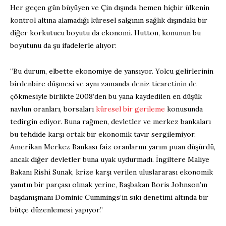
Her geçen gün büyüyen ve Çin dışında hemen hiçbir ülkenin
kontrol altına alamadığı küresel salgının sağlık dışındaki bir
diğer korkutucu boyutu da ekonomi. Hutton, konunun bu
boyutunu da şu ifadelerle alıyor:
“Bu durum, elbette ekonomiye de yansıyor. Yolcu gelirlerinin
birdenbire düşmesi ve aynı zamanda deniz ticaretinin de
çökmesiyle birlikte 2008’den bu yana kaydedilen en düşük
navlun oranları, borsaları
küresel bir gerileme
konusunda
tedirgin ediyor. Buna rağmen, devletler ve merkez bankaları
bu tehdide karşı ortak bir ekonomik tavır sergilemiyor.
Amerikan Merkez Bankası faiz oranlarını yarım puan düşürdü,
ancak diğer devletler buna uyak uydurmadı. İngiltere Maliye
Bakanı Rishi Sunak, krize karşı verilen uluslararası ekonomik
yanıtın bir parçası olmak yerine, Başbakan Boris Johnson’ın
başdanışmanı Dominic Cummings’in sıkı denetimi altında bir
bütçe düzenlemesi yapıyor.”