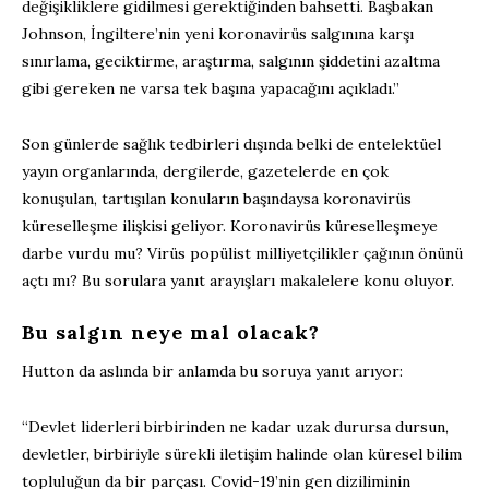
değişikliklere gidilmesi gerektiğinden bahsetti. Başbakan
Johnson, İngiltere’nin yeni koronavirüs salgınına karşı
sınırlama, geciktirme, araştırma, salgının şiddetini azaltma
gibi gereken ne varsa tek başına yapacağını açıkladı.”
Son günlerde sağlık tedbirleri dışında belki de entelektüel
yayın organlarında, dergilerde, gazetelerde en çok
konuşulan, tartışılan konuların başındaysa koronavirüs
küreselleşme ilişkisi geliyor. Koronavirüs küreselleşmeye
darbe vurdu mu? Virüs popülist milliyetçilikler çağının önünü
açtı mı? Bu sorulara yanıt arayışları makalelere konu oluyor.
Bu salgın neye mal olacak?
Hutton da aslında bir anlamda bu soruya yanıt arıyor:
“Devlet liderleri birbirinden ne kadar uzak durursa dursun,
devletler, birbiriyle sürekli iletişim halinde olan küresel bilim
topluluğun da bir parçası. Covid-19’nin gen diziliminin