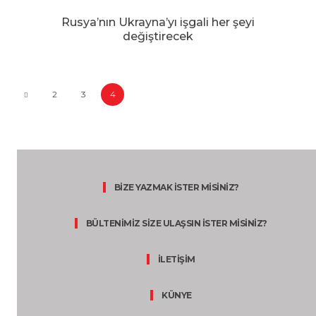
Rusya’nın Ukrayna’yı işgali her şeyi
değiştirecek
2
3
4
BİZE YAZMAK İSTER MİSİNİZ?
BÜLTENİMİZ SİZE ULAŞSIN İSTER MİSİNİZ?
İLETİŞİM
KÜNYE