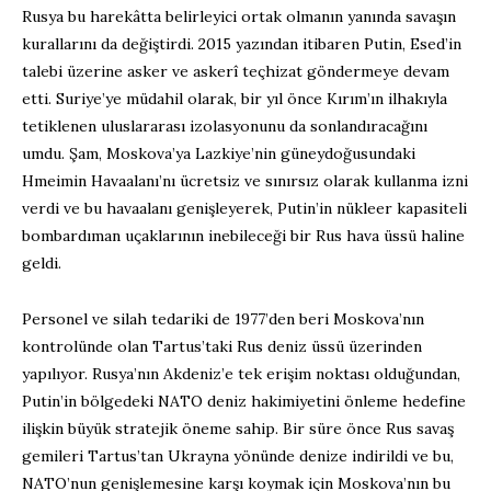
Rusya bu harekâtta belirleyici ortak olmanın yanında savaşın
kurallarını da değiştirdi. 2015 yazından itibaren Putin, Esed’in
talebi üzerine asker ve askerî teçhizat göndermeye devam
etti. Suriye’ye müdahil olarak, bir yıl önce Kırım’ın ilhakıyla
tetiklenen uluslararası izolasyonunu da sonlandıracağını
umdu. Şam, Moskova’ya Lazkiye’nin güneydoğusundaki
Hmeimin Havaalanı’nı ücretsiz ve sınırsız olarak kullanma izni
verdi ve bu havaalanı genişleyerek, Putin’in nükleer kapasiteli
bombardıman uçaklarının inebileceği bir Rus hava üssü haline
geldi.
Personel ve silah tedariki de 1977’den beri Moskova’nın
kontrolünde olan Tartus’taki Rus deniz üssü üzerinden
yapılıyor. Rusya’nın Akdeniz’e tek erişim noktası olduğundan,
Putin’in bölgedeki NATO deniz hakimiyetini önleme hedefine
ilişkin büyük stratejik öneme sahip. Bir süre önce Rus savaş
gemileri Tartus’tan Ukrayna yönünde denize indirildi ve bu,
NATO’nun genişlemesine karşı koymak için Moskova’nın bu