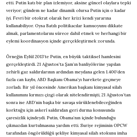
etti. Putin katı bir plan izlemiyor, aksine güncel olaylara tepki
veriyor; gündem ne kadar dinamik olursa Putin için o kadar
iyi. Fevri bir otokrat olarak her krizi kendi yararına
kullanabiliyor. Oysa Batılı politikacılar kamuoyunu dikkate
almak, parlamentolarını sürece dahil etmek ve herhangi bir
eylemi koordinasyon içinde gerçekleştirmek zorunda.
Örneğin Eylül 2013’te Putin, en büyük taktiksel hamlesini
gerçekleştirdi. 21 Ağustos’ta Şam’ın banliyölerine yapılan
zehirli gaz saldırılarının ardından meydana gelen 1.400’den
fazla can kaybı, ABD Başkanı Obama’yı harekete geçmeye
zorladı. Bir yıl öncesinde Amerikan başkanı kimyasal silah
kullanımını kırmızı çizgi olarak nitelendirmişti, 21 Ağustos’tan
sonra ise ABD’nin başka bir savaşa sürüklenebileceğinden
korktuğu için askerî saldırıdan geri durma konusunda
çaresizlik içindeydi. Putin, Obama’nın içinde bulunduğu
çıkmazdan kurtulmasına yardım etti. Suriye rejiminin OPCW
tarafından öngörüldüğü şekliye kimyasal silah stokunu imha