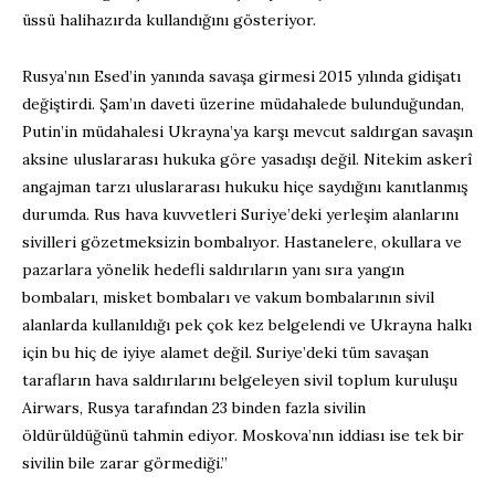
üssü halihazırda kullandığını gösteriyor.
Rusya’nın Esed’in yanında savaşa girmesi 2015 yılında gidişatı
değiştirdi. Şam’ın daveti üzerine müdahalede bulunduğundan,
Putin’in müdahalesi Ukrayna’ya karşı mevcut saldırgan savaşın
aksine uluslararası hukuka göre yasadışı değil. Nitekim askerî
angajman tarzı uluslararası hukuku hiçe saydığını kanıtlanmış
durumda. Rus hava kuvvetleri Suriye’deki yerleşim alanlarını
sivilleri gözetmeksizin bombalıyor. Hastanelere, okullara ve
pazarlara yönelik hedefli saldırıların yanı sıra yangın
bombaları, misket bombaları ve vakum bombalarının sivil
alanlarda kullanıldığı pek çok kez belgelendi ve Ukrayna halkı
için bu hiç de iyiye alamet değil. Suriye’deki tüm savaşan
tarafların hava saldırılarını belgeleyen sivil toplum kuruluşu
Airwars, Rusya tarafından 23 binden fazla sivilin
öldürüldüğünü tahmin ediyor. Moskova’nın iddiası ise tek bir
sivilin bile zarar görmediği.”