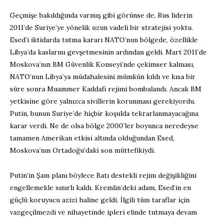
Geçmişe bakıldığında varmış gibi görünse de, Rus liderin
2011’de Suriye’ye yönelik uzun vadeli bir stratejisi yoktu.
Esed’i iktidarda tutma kararı NATO’nun bölgede, özellikle
Libya’da kaslarını gevşetmesinin ardından geldi. Mart 2011’de
Moskova’nın BM Güvenlik Konseyi’nde çekimser kalması,
NATO’nun Libya’ya müdahalesini mümkün kıldı ve kısa bir
süre sonra Muammer Kaddafi rejimi bombalandı. Ancak BM
yetkisine göre yalnızca sivillerin korunması gerekiyordu.
Putin, bunun Suriye’de hiçbir koşulda tekrarlanmayacağına
karar verdi. Ne de olsa bölge 2000’ler boyunca neredeyse
tamamen Amerikan etkisi altında olduğundan Esed,
Moskova’nın Ortadoğu’daki son müttefikiydi.
Putin’in Şam planı böylece Batı destekli rejim değişikliğini
engellemekle sınırlı kaldı. Kremlin’deki adam, Esed’in en
güçlü koruyucu azizi haline geldi. İlgili tüm taraflar için
vazgeçilmezdi ve nihayetinde ipleri elinde tutmaya devam