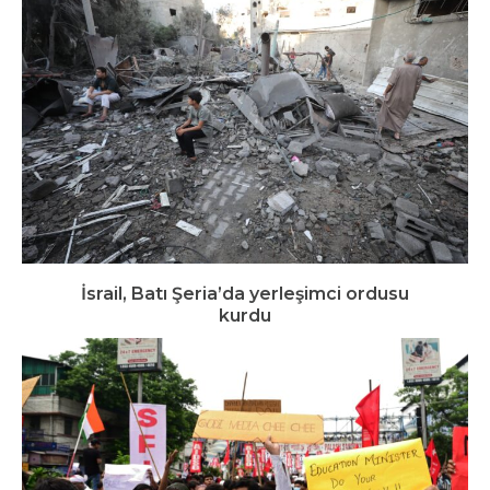
İsrail, Batı Şeria’da yerleşimci ordusu
kurdu