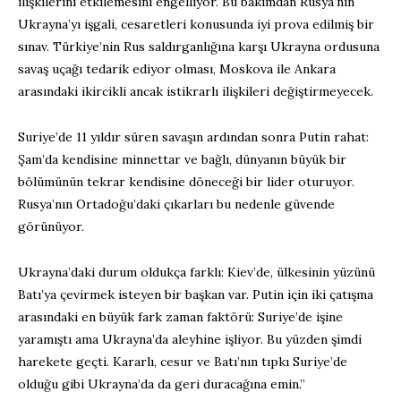
ilişkilerini etkilemesini engelliyor. Bu bakımdan Rusya’nın
Ukrayna’yı işgali, cesaretleri konusunda iyi prova edilmiş bir
sınav. Türkiye’nin Rus saldırganlığına karşı Ukrayna ordusuna
savaş uçağı tedarik ediyor olması, Moskova ile Ankara
arasındaki ikircikli ancak istikrarlı ilişkileri değiştirmeyecek.
Suriye’de 11 yıldır süren savaşın ardından sonra Putin rahat:
Şam’da kendisine minnettar ve bağlı, dünyanın büyük bir
bölümünün tekrar kendisine döneceği bir lider oturuyor.
Rusya’nın Ortadoğu’daki çıkarları bu nedenle güvende
görünüyor.
Ukrayna’daki durum oldukça farklı: Kiev’de, ülkesinin yüzünü
Batı’ya çevirmek isteyen bir başkan var. Putin için iki çatışma
arasındaki en büyük fark zaman faktörü: Suriye’de işine
yaramıştı ama Ukrayna’da aleyhine işliyor. Bu yüzden şimdi
harekete geçti. Kararlı, cesur ve Batı’nın tıpkı Suriye’de
olduğu gibi Ukrayna’da da geri duracağına emin.”