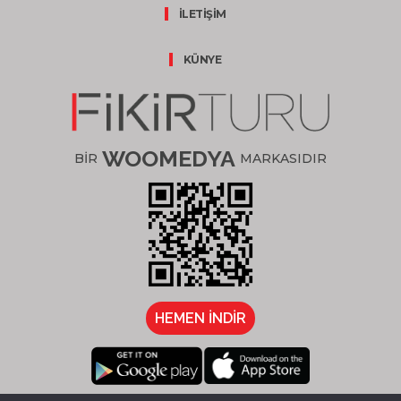
İLETİŞİM
KÜNYE
WOOMEDYA
BİR
MARKASIDIR
HEMEN İNDİR