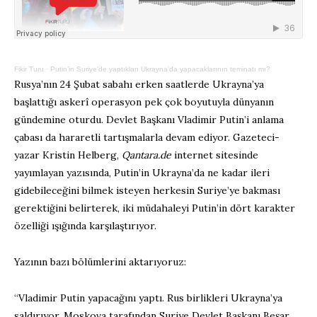
Fikir Turu
·
Putin’in Suriye’de yaptıkları Ukrayna’da yapacaklarının teminatı mı?
Rusya’nın 24 Şubat sabahı erken saatlerde Ukrayna’ya
başlattığı askerî operasyon pek çok boyutuyla dünyanın
gündemine oturdu. Devlet Başkanı Vladimir Putin’i anlama
çabası da hararetli tartışmalarla devam ediyor. Gazeteci-
yazar Kristin Helberg,
Qantara.de
internet sitesinde
yayımlayan yazısında, Putin’in Ukrayna’da ne kadar ileri
gidebileceğini bilmek isteyen herkesin Suriye’ye bakması
gerektiğini belirterek, iki müdahaleyi Putin’in dört karakter
özelliği ışığında karşılaştırıyor.
Yazının bazı bölümlerini aktarıyoruz:
“Vladimir Putin yapacağını yaptı. Rus birlikleri Ukrayna’ya
saldırıyor. Moskova tarafından Suriye Devlet Başkanı Beşar