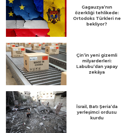
Gagauzya’nın
özerkliği tehlikede:
Ortodoks Türkleri ne
bekliyor?
Çin’in yeni gizemli
milyarderleri:
Labubu’dan yapay
zekâya
İsrail, Batı Şeria’da
yerleşimci ordusu
kurdu