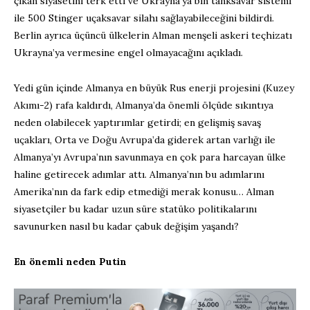
çıkan siyasetini terk etti ve Ukrayna’ya bin tanksavar sistemi
ile 500 Stinger uçaksavar silahı sağlayabileceğini bildirdi.
Berlin ayrıca üçüncü ülkelerin Alman menşeli askeri teçhizatı
Ukrayna’ya vermesine engel olmayacağını açıkladı.
Yedi gün içinde Almanya en büyük Rus enerji projesini (Kuzey
Akımı-2) rafa kaldırdı, Almanya’da önemli ölçüde sıkıntıya
neden olabilecek yaptırımlar getirdi; en gelişmiş savaş
uçakları, Orta ve Doğu Avrupa’da giderek artan varlığı ile
Almanya’yı Avrupa’nın savunmaya en çok para harcayan ülke
haline getirecek adımlar attı. Almanya’nın bu adımlarını
Amerika’nın da fark edip etmediği merak konusu… Alman
siyasetçiler bu kadar uzun süre statüko politikalarını
savunurken nasıl bu kadar çabuk değişim yaşandı?
En önemli neden Putin