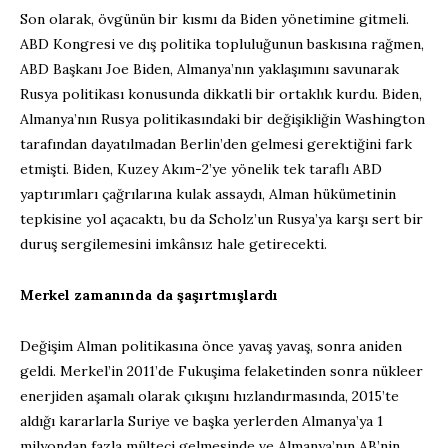
Son olarak, övgünün bir kısmı da Biden yönetimine gitmeli.
ABD Kongresi ve dış politika topluluğunun baskısına rağmen,
ABD Başkanı Joe Biden, Almanya’nın yaklaşımını savunarak
Rusya politikası konusunda dikkatli bir ortaklık kurdu. Biden,
Almanya’nın Rusya politikasındaki bir değişikliğin Washington
tarafından dayatılmadan Berlin’den gelmesi gerektiğini fark
etmişti. Biden, Kuzey Akım-2’ye yönelik tek taraflı ABD
yaptırımları çağrılarına kulak assaydı, Alman hükümetinin
tepkisine yol açacaktı, bu da Scholz’un Rusya’ya karşı sert bir
duruş sergilemesini imkânsız hale getirecekti.
Merkel zamanında da şaşırtmışlardı
Değişim Alman politikasına önce yavaş yavaş, sonra aniden
geldi. Merkel’in 2011’de Fukuşima felaketinden sonra nükleer
enerjiden aşamalı olarak çıkışını hızlandırmasında, 2015’te
aldığı kararlarla Suriye ve başka yerlerden Almanya’ya 1
milyondan fazla mülteci gelmesinde ve Almanya’nın AB’nin