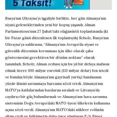
Rusya’nın Ukrayna’yı işgaliyle birlikte, her gün Almanya’nın
siyasi geleneklerinden yeni bir kopuş yaşandı. Alman
Parlamentosu’nun 27 Şubat’taki olağanüstü toplantısında (ki
bir Pazar günü düzenlenen ilk toplantıydı) Scholz, Rusya’nın
Ukrayna’ya saldırısını, “Almanya’nın Avrupa’da siyasi ve
güvenlik düzeninin korunması için ülke olarak çaba
göstermesini gerektiren bir dönüm noktası” olarak
tanımladı. Scholz, Alman ordusu için bu yıl bir defaya mahsus
olmak üzere 100 milyar euroluk (113 milyar dolar) fon istedi
ve bundan böyle Almanya’nın gayrisafi yurtiçi hasılasının
yüzde ikisini savunmaya harcama sözü verdi. Almanya’nın
NATO’ya katkılarından bazılarını sıraladı ve Litvanya’da
caydırıcı bir güç bulundurmak ve Almanya’nın hava savunma
sisteminin Doğu Avrupa’daki NATO üyesi ülkelerin kullanıma
açma sözü verdi. Almanya’nın NATO’daki nükleer rolünün
altını çizdi ve hükümetin daha önce planlanan F/A Süper