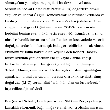
Almanya’nın yeni siyaset çizgileri bu devrime yol açtı.
Scholz’un Sosyal Demokrat Partisi (SPD) değerlere dayalı
Yeşiller ve liberal Özgür Demokratlar ile birlikte iktidarda ve
koalisyonun her iki üyesi de Moskova’ya karşı daha sert tavır
sergilenmesi gerektiğini savunuyor. 2045’te karbon nötr
hedefini benimseyen hükümetin enerji dönüşümü azmi, şimdi
ulusal güvenlik boyutuna sahip. Bu durum kısa vadede yeterli
doğalgaz tedarikini karmaşık hale getirebilirler, ancak Alman
ekonomi ve İklim Bakanı olan Yeşiller’den Robert Habeck,
Rusya krizinin yenilenebilir enerji kaynaklarına geçişi
hızlandırmak için yeni bir gerekçe olduğunu düşünüyor.
Scholz, Almanya’nın bireysel tedarikçilere olan bağımlılığını
aşmak için ulusal bir çabanın parçası olarak iki sıvılaştırılmış
doğal gaz (LNG) terminalini “mümkün olan en kısa sürede”
inşa edileceğini söyledi.
Pragmatist Scholz, kendi partisinde, SPD’nin Rusya’ya karşı,
karşılıklı ekonomik bağımlılığa ve silah kontrolünün mirasına