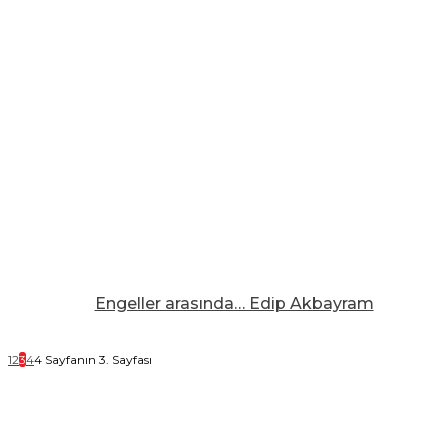
Engeller arasında… Edip Akbayram
1
2
3
4
4 Sayfanın 3. Sayfası