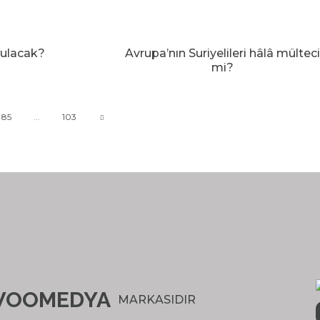
urulacak?
Avrupa’nın Suriyelileri hâlâ mülteci
mi?
85
...
103
OOMEDYA
MARKASIDIR