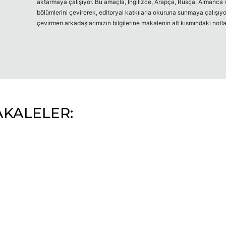
aktarmaya çalışıyor. Bu amaçla, İngilizce, Arapça, Rusça, Almanca v
bölümlerini çevirerek, editoryal katkılarla okuruna sunmaya çalışıyo
çevirmen arkadaşlarımızın bilgilerine makalenin alt kısmındaki notlar
AKALELER: