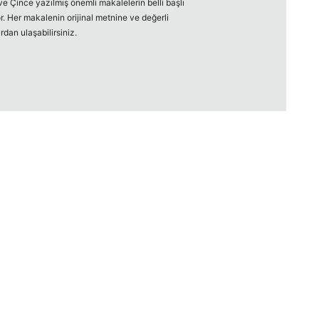
e Çince yazılmış önemli makalelerin belli başlı
r. Her makalenin orijinal metnine ve değerli
dan ulaşabilirsiniz.