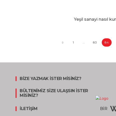
Yeşil sanayi nasıl k
1
...
83
84
BİZE YAZMAK İSTER MİSİNİZ?
BÜLTENİMİZ SİZE ULAŞSIN İSTER
MİSİNİZ?
W
İLETİŞİM
BİR