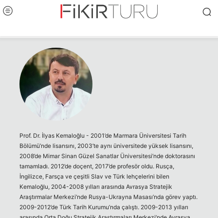
Prof. Dr. İlyas Kemaloğlu - 2001’de Marmara Üniversitesi Tarih
Bölümü’nde lisansını, 2003’te aynı üniversitede yüksek lisansını,
2008’de Mimar Sinan Güzel Sanatlar Üniversitesi’nde doktorasını
tamamladı. 2012’de doçent, 2017’de profesör oldu. Rusça,
İngilizce, Farsça ve çeşitli Slav ve Türk lehçelerini bilen
Kemaloğlu, 2004-2008 yılları arasında Avrasya Stratejik
Araştırmalar Merkezi’nde Rusya-Ukrayna Masası’nda görev yaptı.
2009-2012’de Türk Tarih Kurumu’nda çalıştı. 2009-2013 yılları
arasında Orta Doğu Stratejik Araştırmaları Merkezi’nde Avrasya