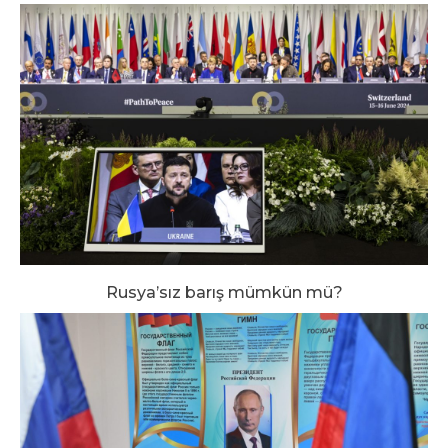
Rusya’sız barış mümkün mü?