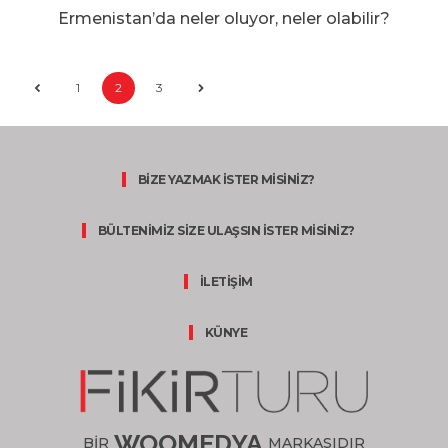
Ermenistan’da neler oluyor, neler olabilir?
1
2
3
BİZE YAZMAK İSTER MİSİNİZ?
BÜLTENİMİZ SİZE ULAŞSIN İSTER MİSİNİZ?
İLETİŞİM
KÜNYE
WOOMEDYA
BİR
MARKASIDIR