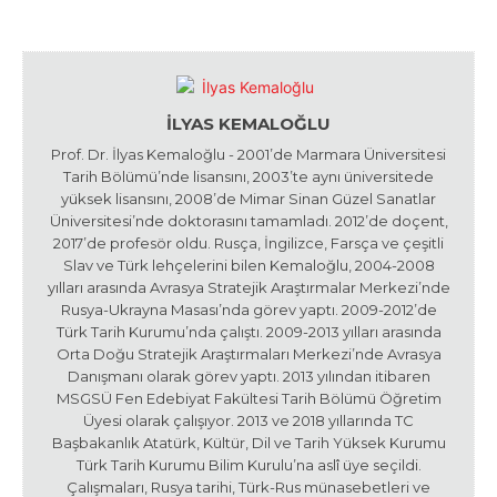
İLYAS KEMALOĞLU
Prof. Dr. İlyas Kemaloğlu - 2001’de Marmara Üniversitesi
Tarih Bölümü’nde lisansını, 2003’te aynı üniversitede
yüksek lisansını, 2008’de Mimar Sinan Güzel Sanatlar
Üniversitesi’nde doktorasını tamamladı. 2012’de doçent,
2017’de profesör oldu. Rusça, İngilizce, Farsça ve çeşitli
Slav ve Türk lehçelerini bilen Kemaloğlu, 2004-2008
yılları arasında Avrasya Stratejik Araştırmalar Merkezi’nde
Rusya-Ukrayna Masası’nda görev yaptı. 2009-2012’de
Türk Tarih Kurumu’nda çalıştı. 2009-2013 yılları arasında
Orta Doğu Stratejik Araştırmaları Merkezi’nde Avrasya
Danışmanı olarak görev yaptı. 2013 yılından itibaren
MSGSÜ Fen Edebiyat Fakültesi Tarih Bölümü Öğretim
Üyesi olarak çalışıyor. 2013 ve 2018 yıllarında TC
Başbakanlık Atatürk, Kültür, Dil ve Tarih Yüksek Kurumu
Türk Tarih Kurumu Bilim Kurulu’na aslî üye seçildi.
Çalışmaları, Rusya tarihi, Türk-Rus münasebetleri ve