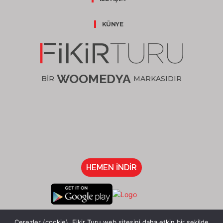
KÜNYE
WOOMEDYA
BİR
MARKASIDIR
HEMEN İNDİR
/fikirturu
Çerezler (cookie), Fikir Turu web sitesini daha etkin bir şekilde