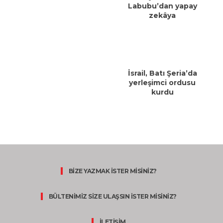
Labubu’dan yapay
zekâya
İsrail, Batı Şeria’da
yerleşimci ordusu
kurdu
BİZE YAZMAK İSTER MİSİNİZ?
BÜLTENİMİZ SİZE ULAŞSIN İSTER MİSİNİZ?
İLETİŞİM