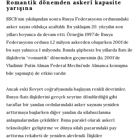
Romantik dönemden askerî kapasite
yarışına
SSCB’nin yıkılışından sonra Rusya Federasyonu ordusundaki
asker sayısı oldukça azaltıldı. Bu yaklaşım 20. yüzyılın son
yılları boyunca da devam etti. Örneğin 1997’de Rusya
Federasyonu ordusu 1.2 milyon askerden oluşurken 2001’de
bu sayı yalnızca 1 milyondu. Bunda şüphesiz bu yıllarda Batı ile
ilişkilerin “romantik” dönemden geçmesinin (ki, 2001’de
Vladimir Putin Alman Federal Meclisi’nde Almanca konuşma
bile yapmıştı) de etkisi vardır.
Ancak eski Sovyet coğrafyasında başlayan renkli devrimler,
Rusya-Batı ilişkilerini gerçek seyrine döndürdüğü gibi
taraflar bir yandan ordularındaki asker sayısını yeniden
arttırmaya başlarken diğer yandan da silahsızlanma
anlaşmalarından çekildiler. Buna paralel olarak askerî
teknolojiler geliştirme ve dünya silah pazarındaki pay
arttırma rekabeti de yeniden alevlendi. İlişkiler