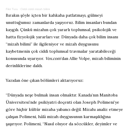
Fikir Turu
·
Ciddi ciddi mizah bilimi
Bırakın şöyle içten bir kahkaha patlatmayı, gülmeyi
unuttuğumuz zamanlarda yaşıyoruz. Bilim insanları bundan
kaygılı. Çünkü mizahın çok yararlı toplumsal, psikolojik ve
hatta fizyolojik yararları var. Dünyada daha çok bilim insanı
“mizah bilimi” ile ilgileniyor ve mizah duygusunu
kaybetmenin çok ciddi toplumsal travmalar yaratabileceği
konusunda uyarıyor.
Vox.com
’dan Allie Volpe, mizah biliminin
derinliklerine daldı.
Yazıdan öne çıkan bölümleri aktarıyoruz:
“Dünyada neşe bulmak insan olmaktır. Kanada’nın Manitoba
Üniversitesi’nde psikiyatri doçenti olan Joseph Polimeni’ye
göre hiçbir kültür mizaha yabancı değil. Mizahı analiz etmeye
çalışan Polimeni, hâlâ mizah duygusunun karmaşıklığına
şaşırıyor. Polimeni, “Nasıl oluyor da sözcükler, deyimler ve