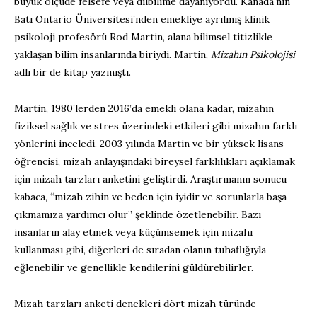
büyük ölçüde felsefe veya dilbilime dayanıyordu. Kanada’nın
Batı Ontario Üniversitesi’nden emekliye ayrılmış klinik
psikoloji profesörü Rod Martin, alana bilimsel titizlikle
yaklaşan bilim insanlarında biriydi. Martin,
Mizahın Psikolojisi
adlı bir de kitap yazmıştı.
Martin, 1980’lerden 2016’da emekli olana kadar, mizahın
fiziksel sağlık ve stres üzerindeki etkileri gibi mizahın farklı
yönlerini inceledi. 2003 yılında Martin ve bir yüksek lisans
öğrencisi, mizah anlayışındaki bireysel farklılıkları açıklamak
için mizah tarzları anketini geliştirdi. Araştırmanın sonucu
kabaca, “mizah zihin ve beden için iyidir ve sorunlarla başa
çıkmamıza yardımcı olur” şeklinde özetlenebilir. Bazı
insanların alay etmek veya küçümsemek için mizahı
kullanması gibi, diğerleri de sıradan olanın tuhaflığıyla
eğlenebilir ve genellikle kendilerini güldürebilirler.
Mizah tarzları anketi denekleri dört mizah türünde