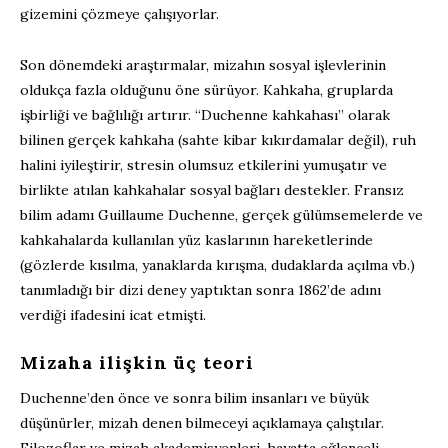
gizemini çözmeye çalışıyorlar.
Son dönemdeki araştırmalar, mizahın sosyal işlevlerinin
oldukça fazla olduğunu öne sürüyor. Kahkaha, gruplarda
işbirliği ve bağlılığı artırır. “Duchenne kahkahası” olarak
bilinen gerçek kahkaha (sahte kibar kıkırdamalar değil), ruh
halini iyileştirir, stresin olumsuz etkilerini yumuşatır ve
birlikte atılan kahkahalar sosyal bağları destekler. Fransız
bilim adamı Guillaume Duchenne, gerçek gülümsemelerde ve
kahkahalarda kullanılan yüz kaslarının hareketlerinde
(gözlerde kısılma, yanaklarda kırışma, dudaklarda açılma vb.)
tanımladığı bir dizi deney yaptıktan sonra 1862’de adını
verdiği ifadesini icat etmişti.
Mizaha ilişkin üç teori
Duchenne’den önce ve sonra bilim insanları ve büyük
düşünürler, mizah denen bilmeceyi açıklamaya çalıştılar.
Filozoflar ve mizah akademisyenleri, hayatta eğlenceli