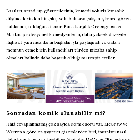
Bazıları, stand-up gösterilerinin, komedi yoluyla karanlık
düşüncelerinden bir çıkış yolu bulmaya çalışan işkence gören
ruhların işi olduğuna inanır. Buna karşılık Greengross ve
Martin, profesyonel komedyenlerin, daha yüksek düzeyde
ilişkisel, yani insanların başkalarıyla paylaşmak ve onları
memnun etmek için kullandıkları türden mizaha sahip
olmaları halinde daha başarılı olduğunu tespit ettiler.
Sonradan komik olunabilir mi?
Hâlâ cevaplanmamış çok sayıda komik soru var. McGraw ve
Warren’a göre en şaşırtıcı gizemlerden biri, insanları nasıl
daha komik hale getirebileceğimizdir. McGraw, “Bu çok zor.