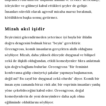
izleyiciler ve gülmeyi kabul ettikleri şeyler de gelişir.
İnsanları sürekli olarak agresif mizaha maruz bırakmak,
kötülükten başka sonuç getirmez.
Mizah akıl işidir
Seyircinizi gücendirmeden yeterince iyi huyla bir ihlalin
doğru dengesini bulmak biraz “beyin” gerektirir.
Greengross, komik insanların gerçekten akıllı olduğunu
söylüyor. Mizah, daha yüksek düzeyde duygusal ve bilişsel
zekâ ile ilişkili olduğundan, etkili komedyenler fıkra anlatmak
için doğru bağlamı bulurlar. Greengross “Bir feminist
konferansa gidip cinsiyetçi şakalar yapmaya başlamazsın,
değil mi? Bu zayıf bir duygusal zekâ olurdu” diyor. Komik bir
insan aynı zamanda biraz risk alır, bir esprinin insanları yanlış
yöne çekebileceğini kabul eder. Greengross, doğal
komedyenlerin de yeni deneyimlere daha açık olma
eğiliminde olduklarını söylüyor.