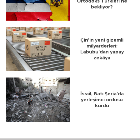
Ortodoks Türkleri ne
bekliyor?
Çin’in yeni gizemli
milyarderleri:
Labubu’dan yapay
zekâya
İsrail, Batı Şeria’da
yerleşimci ordusu
kurdu