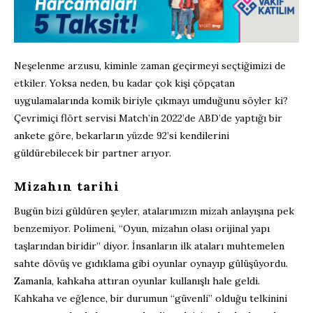
Neşelenme arzusu, kiminle zaman geçirmeyi seçtiğimizi de
etkiler. Yoksa neden, bu kadar çok kişi çöpçatan
uygulamalarında komik biriyle çıkmayı umduğunu söyler ki?
Çevrimiçi flört servisi Match’in 2022’de ABD’de yaptığı bir
ankete göre, bekarların yüzde 92’si kendilerini
güldürebilecek bir partner arıyor.
Mizahın tarihi
Bugün bizi güldüren şeyler, atalarımızın mizah anlayışına pek
benzemiyor. Polimeni, “Oyun, mizahın olası orijinal yapı
taşlarından biridir” diyor. İnsanların ilk ataları muhtemelen
sahte dövüş ve gıdıklama gibi oyunlar oynayıp gülüşüyordu.
Zamanla, kahkaha attıran oyunlar kullanışlı hale geldi.
Kahkaha ve eğlence, bir durumun “güvenli” olduğu telkinini