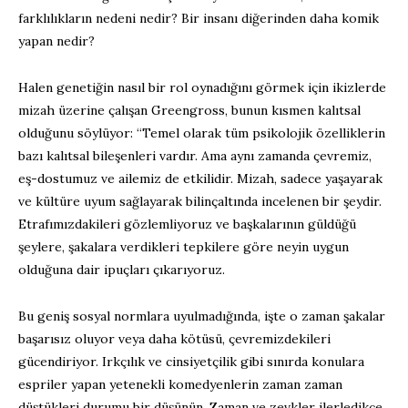
farklılıkların nedeni nedir? Bir insanı diğerinden daha komik
yapan nedir?
Halen genetiğin nasıl bir rol oynadığını görmek için ikizlerde
mizah üzerine çalışan Greengross, bunun kısmen kalıtsal
olduğunu söylüyor: “Temel olarak tüm psikolojik özelliklerin
bazı kalıtsal bileşenleri vardır. Ama aynı zamanda çevremiz,
eş-dostumuz ve ailemiz de etkilidir. Mizah, sadece yaşayarak
ve kültüre uyum sağlayarak bilinçaltında incelenen bir şeydir.
Etrafımızdakileri gözlemliyoruz ve başkalarının güldüğü
şeylere, şakalara verdikleri tepkilere göre neyin uygun
olduğuna dair ipuçları çıkarıyoruz.
Bu geniş sosyal normlara uyulmadığında, işte o zaman şakalar
başarısız oluyor veya daha kötüsü, çevremizdekileri
gücendiriyor. Irkçılık ve cinsiyetçilik gibi sınırda konulara
espriler yapan yetenekli komedyenlerin zaman zaman
düştükleri durumu bir düşünün. Zaman ve zevkler ilerledikçe,