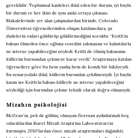
gereklidir: Toplumsal kaideleri ihlal eden bir durum, iyi huylu
bir durum ve her ikisi de aynı anda ortaya çıkması.
Makalelerinde yer alan çalışmalardan birinde, Colorado
Üniversitesi öğrencilerinden oluşan katılımcılara, şu
ifadelerin onları güldürüp güldürmediğini soruldu: “Keith’in
babası ölmeden önce oğluna cesedini yakmasını ve kalıntılarla
ne isterse yapabileceğini söyledi. Keith de ölmüş babasının
küllerini burnundan çekmeye karar verdi.” Araştırmaya katılan
öğrencilere göre bu hem yanlış hem de komik bir hikâyeydi.
Bu senaryodaki ihlal, küllerin burundan çekilmesiydi. İyi huylu
kısım ise Keith’in babası küllerle ne isterse yapabileceğini
söylediği için burundan çekme teknik olarak doğru olmasıydı.
Mizahın psikolojisi
McGraw’ın, pek de gülünç olmayan floresan aydınlatmalı boş
odacıklardan ibaret Mizah Araştırma Laboratuvarı’nı
kurmuştu. 2010’lardan önce, mizah araştırmaları dağınıktı;