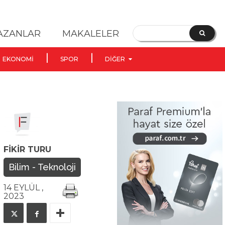
YAZANLAR
MAKALELER
EKONOMI
SPOR
DIĞER
FIKIR TURU
Bilim - Teknoloji
14 EYLÜL ,
2023