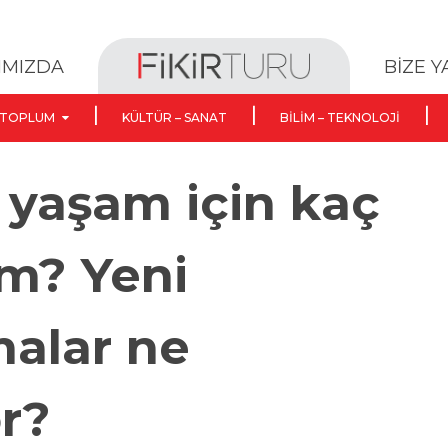
BİZE 
IMIZDA
TOPLUM
KÜLTÜR – SANAT
BILIM – TEKNOLOJI
 yaşam için kaç
ım? Yeni
malar ne
r?