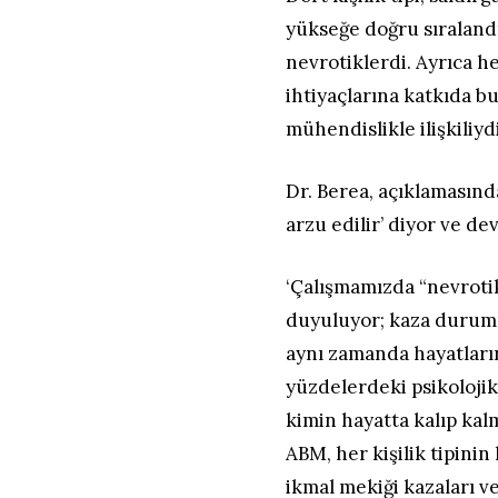
yükseğe doğru sıralandı
nevrotiklerdi. Ayrıca h
ihtiyaçlarına katkıda b
mühendislikle ilişkiliydi
Dr. Berea, açıklamasında
arzu edilir’ diyor ve de
‘Çalışmamızda “nevrotik
duyuluyor; kaza durumu
aynı zamanda hayatların
yüzdelerdeki psikolojik
kimin hayatta kalıp kal
ABM, her kişilik tipini
ikmal mekiği kazaları ve