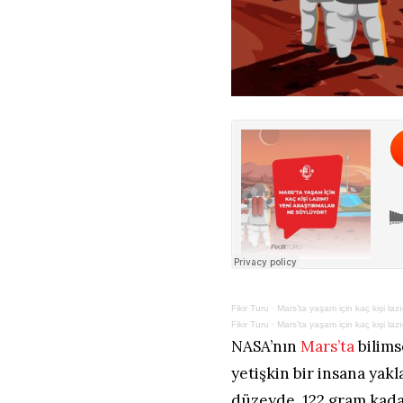
Fikir Turu
·
Mars’ta yaşam için kaç kişi la
Fikir Turu
·
Mars’ta yaşam için kaç kişi la
NASA’nın
Mars’ta
bilims
yetişkin bir insana yakl
düzeyde, 122 gram kadar