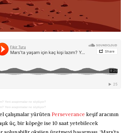
zım? Yeni araştırmalar ne söylüyor?
zım? Yeni araştırmalar ne söylüyor?
el çalışmalar yürüten
Perseverance
keşif aracının
aşık üç, bir köpeğe ise 10 saat yetebilecek
 solunabilir oksijen üretmeyi başarması, ‘Mars’ta