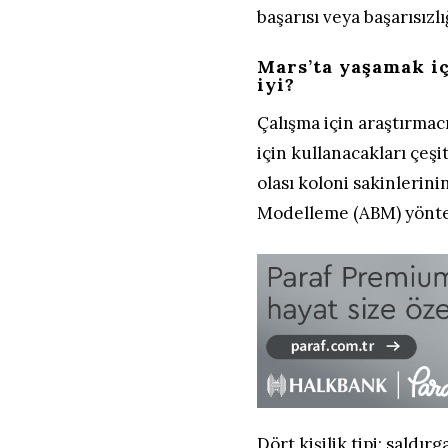
başarısı veya başarısızl
Mars’ta yaşamak i
iyi?
Çalışma için araştırmac
için kullanacakları çeşi
olası koloni sakinlerini
Modelleme (ABM) yönte
Dört kişilik tipi; saldı