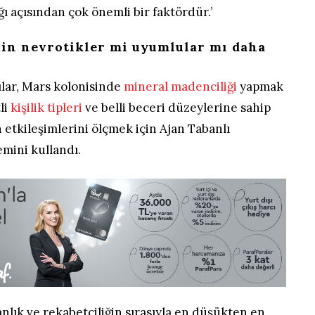
ığı açısından çok önemli bir faktördür.’
çin nevrotikler mi uyumlular mı daha
ılar, Mars kolonisinde
mineral madenciliği
yapmak
tli
kişilik tipleri
ve belli beceri düzeylerine sahip
n etkileşimlerini ölçmek için Ajan Tabanlı
mini kullandı.
rganlık ve rekabetçiliğin sırasıyla en düşükten en