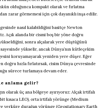
ümkün olduğunca kompakt olarak ve fırlatma
dan zarar görmemesi için çok dayanıklı inşa edilir.
esinde nasıl kalabildiğini basitçe Newton
iriz. Açık alanda bir cismi boş bir yöne doğru
z yükseldiğini, sonra alçalarak yere düştüğünü
a sayesinde yükselir, ancak Dünya’nın kütleçekim
gesini koruyamayarak yeniden yere düşer. Eğer
n doğru hızla fırlatırsak, cisim Dünya çevresinde
uduğu sürece turlamaya devam eder.
e anlama gelir?
n olarak üç ana bölgeye ayırıyoruz: Alçak irtifalı
it kısaca LEO), orta irtifalı yörünge (Medium
ve yerküre durağan yörünge (Geostationary Earth