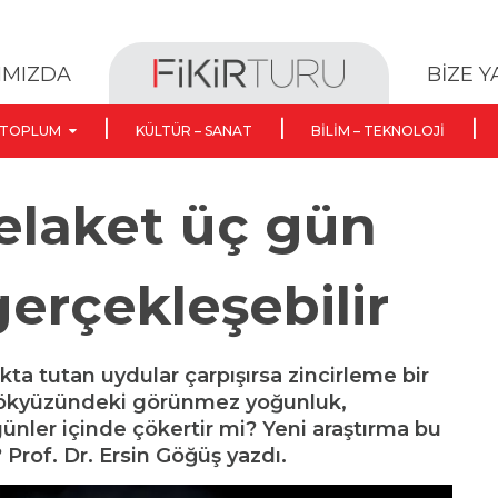
BİZE 
IMIZDA
TOPLUM
KÜLTÜR – SANAT
BILIM – TEKNOLOJI
 felaket üç gün
gerçekleşebilir
akta tutan uydular çarpışırsa zincirleme bir
 Gökyüzündeki görünmez yoğunluk,
günler içinde çökertir mi? Yeni araştırma bu
Prof. Dr. Ersin Göğüş yazdı.