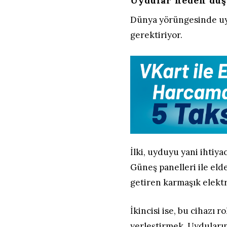
Uydular neden düş
Dünya yörüngesinde uy
gerektiriyor.
İlki, uyduyu yani ihtiya
Güneş panelleri ile eld
getiren karmaşık elekt
İkincisi ise, bu cihazı 
yerleştirmek. Uyduların 