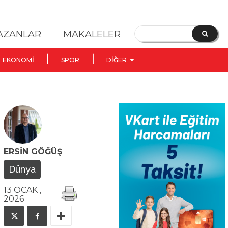
YAZANLAR
MAKALELER
EKONOMI
SPOR
DIĞER
ERSIN GÖĞÜŞ
Dünya
13 OCAK ,
2026