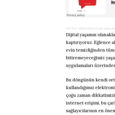
Fikir Turu
·
Dijital felaket üç gün içinde ge
Dijital yaşamın olanakl
kaptırıyoruz. Eğlence a
evin temizliğinden tü
bitiremeyeceğimiz yaşam
uygulamaları üzerinden
Bu döngünün kendi ort
kullandığımız elektroni
çoğu zaman dikkatimizi
internet erişimi, bu ça
sağlayıcılarının en ön