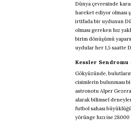
Dünya çevresinde karar
hareket ediyor olması ş
irtifada bir uydunun D
olması gereken hız yakl
birim dönüşümü yapars
uydular her 1,5 saatte D
Kessler Sendromu n
Gökyüzünde, bulutların
cisimlerin bulunması bi
astronotu Alper Gezera
alarak bilimsel deneyler
futbol sahası büyüklüğ
yörünge hızı ise 28000