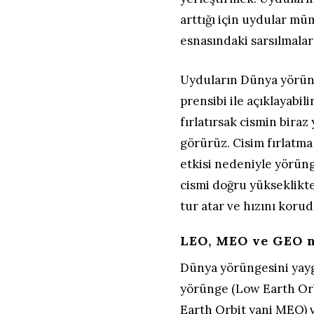
arttığı için uydular m
esnasındaki sarsılmalar
Uyduların Dünya yörüng
prensibi ile açıklayabil
fırlatırsak cismin bira
görürüz. Cisim fırlatm
etkisi nedeniyle yörün
cismi doğru yükseklikte
tur atar ve hızını kor
LEO, MEO ve GEO n
Dünya yörüngesini yaygı
yörünge (Low Earth Orb
Earth Orbit yani MEO) 