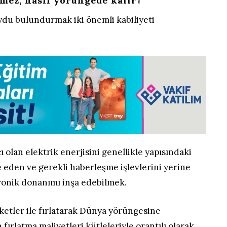
mez, nasıl yörüngede kalır?
du bulundurmak iki önemli kabiliyeti
cı olan elektrik enerjisini genellikle yapısındaki
e eden ve gerekli haberleşme işlevlerini yerine
ronik donanımı inşa edebilmek.
roketler ile fırlatarak Dünya yörüngesine
fırlatma maliyetleri kütleleriyle orantılı olarak