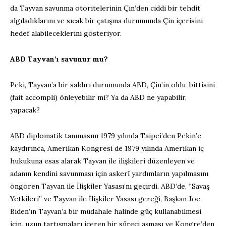
da Tayvan savunma otoritelerinin Çin’den ciddi bir tehdit
algıladıklarını ve sıcak bir çatışma durumunda Çin içerisini
hedef alabileceklerini gösteriyor.
ABD Tayvan’ı savunur mu?
Peki, Tayvan’a bir saldırı durumunda ABD, Çin’in oldu-bittisini
(fait accompli) önleyebilir mi? Ya da ABD ne yapabilir,
yapacak?
ABD diplomatik tanımasını 1979 yılında Taipei’den Pekin’e
kaydırınca, Amerikan Kongresi de 1979 yılında Amerikan iç
hukukuna esas alarak Tayvan ile ilişkileri düzenleyen ve
adanın kendini savunması için askerî yardımların yapılmasını
öngören Tayvan ile İlişkiler Yasası’nı geçirdi. ABD’de, “Savaş
Yetkileri” ve Tayvan ile İlişkiler Yasası gereği, Başkan Joe
Biden’ın Tayvan’a bir müdahale halinde güç kullanabilmesi
için, uzun tartışmaları içeren bir süreci aşması ve Kongre’den