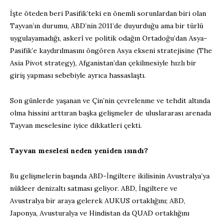
İşte öteden beri Pasifik’teki en önemli sorunlardan biri olan
Tayvan’ın durumu, ABD’nin 2011’de duyurduğu ama bir türlü
uygulayamadığı, askerî ve politik odağın Ortadoğu’dan Asya-
Pasifik’e kaydırılmasını öngören Asya ekseni stratejisine (The
Asia Pivot strategy), Afganistan’dan çekilmesiyle hızlı bir
giriş yapması sebebiyle ayrıca hassaslaştı.
Son günlerde yaşanan ve Çin’nin çevrelenme ve tehdit altında
olma hissini arttıran başka gelişmeler de uluslararası arenada
Tayvan meselesine iyice dikkatleri çekti.
Tayvan meselesi neden yeniden ısındı?
Bu gelişmelerin başında ABD-İngiltere ikilisinin Avustralya’ya
nükleer denizaltı satması geliyor. ABD, İngiltere ve
Avustralya bir araya gelerek AUKUS ortaklığını; ABD,
Japonya, Avusturalya ve Hindistan da QUAD ortaklığını