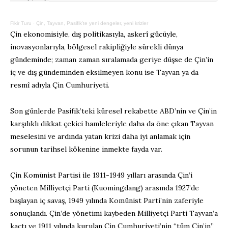
Fikir Turu
·
Çin, Tayvan, Pasifik’te yeni dengeler, yeni krizler
Çin ekonomisiyle, dış politikasıyla, askerî gücüyle,
inovasyonlarıyla, bölgesel rakipliğiyle sürekli dünya
gündeminde; zaman zaman sıralamada geriye düşse de Çin’in
iç ve dış gündeminden eksilmeyen konu ise Tayvan ya da
resmî adıyla Çin Cumhuriyeti.
Son günlerde Pasifik’teki küresel rekabette ABD’nin ve Çin’in
karşılıklı dikkat çekici hamleleriyle daha da öne çıkan Tayvan
meselesini ve ardında yatan krizi daha iyi anlamak için
sorunun tarihsel kökenine inmekte fayda var.
Çin Komünist Partisi ile 1911-1949 yılları arasında Çin’i
yöneten Milliyetçi Parti (Kuomingdang) arasında 1927’de
başlayan iç savaş, 1949 yılında Komünist Parti’nin zaferiyle
sonuçlandı. Çin’de yönetimi kaybeden Milliyetçi Parti Tayvan’a
kaçtı ve 1911 yılında kurulan Çin Cumhuriyeti’nin “tüm Çin’in”