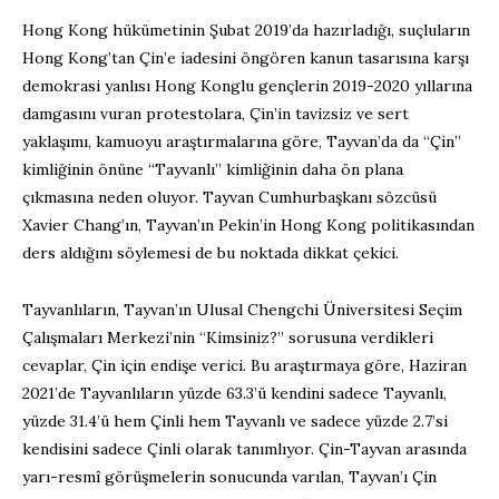
Hong Kong hükümetinin Şubat 2019’da hazırladığı, suçluların
Hong Kong’tan Çin’e iadesini öngören kanun tasarısına karşı
demokrasi yanlısı Hong Konglu gençlerin 2019-2020 yıllarına
damgasını vuran protestolara, Çin’in tavizsiz ve sert
yaklaşımı, kamuoyu araştırmalarına göre, Tayvan’da da “Çin”
kimliğinin önüne “Tayvanlı” kimliğinin daha ön plana
çıkmasına neden oluyor. Tayvan Cumhurbaşkanı sözcüsü
Xavier Chang’ın, Tayvan’ın Pekin’in Hong Kong politikasından
ders aldığını söylemesi de bu noktada dikkat çekici.
Tayvanlıların, Tayvan’ın Ulusal Chengchi Üniversitesi Seçim
Çalışmaları Merkezi’nin “Kimsiniz?” sorusuna verdikleri
cevaplar, Çin için endişe verici. Bu araştırmaya göre, Haziran
2021’de Tayvanlıların yüzde 63.3’ü kendini sadece Tayvanlı,
yüzde 31.4’ü hem Çinli hem Tayvanlı ve sadece yüzde 2.7’si
kendisini sadece Çinli olarak tanımlıyor. Çin-Tayvan arasında
yarı-resmî görüşmelerin sonucunda varılan, Tayvan’ı Çin