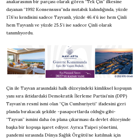
anakarasının bir parçası olarak gören “Tek Çin” ilkesine
dayanan “1992 Konsensusu”nda mutabık kalındığında, yüzde
17.6’sı kendisini sadece Tayvanlı, yüzde 46.4’ü ise hem Çinli
hem Tayvanlı ve yüzde 25.5’i ise sadece Çinli olarak
tanımlıyordu.
Çin ile Tayvan arasındaki halk düzeyindeki kimliksel kopuşun
yanı sıra iktidardaki Demokratik İlerleme Partisi’nin (DPP)
Tayvan’ın resmî ismi olan “Çin Cumhuriyeti” ifadesini geri
planda bırakacak şekilde -pasaportlarda olduğu gibi-
“Tayvan” ismini daha ön plana çıkarması da devlet düzeyinde
başka bir kopuşa işaret ediyor. Ayrıca Taipei yönetimi,
pandemi sırasında Dünya Sağlık Örgütü’ne katılmak için