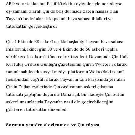
ABD ve ortaklarının Pasifik’teki bu eylemleriyle neredeyse
eş-zamanlı olarak Çin de boş durmadı; zaten hassas olan
Tayvan’ı hedef alarak kapsamlı hava sahası ihlalleri ve
tatbikatlar gerçekleştirdi.
Çin, 1 Ekim’de 38 askerî uçakla başladığı Tayvan hava sahası
ihlallerini, ikinci gün 39 ve 4 Ekim’de de 56 askerî uçakla
sürdürerek rekor üstüne rekor tazeledi. Devamında Çin Halk
Kurtuluş Ordusu Günlüğü gazetesinin Çin’in Twitter’ı olarak
tanımlanabilecek sosyal medya platformu Weibo‘daki resmî
hesabından, coğrafi olarak Tayvan’ın tam karşısında yer alan
Çin’in Fujian eyaletinde Çin ordusunun askerî çıkarma
tatbikatı yaptığını duyurdu. Daha açık bir ifadeyle Çin bütün
askerî unsurlarıyla Tayvan’ın nasıl ele geçirebileceğini
gösteren tatbikatlar düzenledi.
Sorunun yeniden alevlenmesi ve Çin rüyası