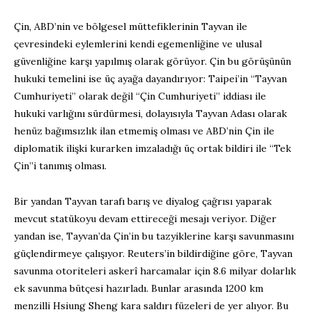
Çin, ABD’nin ve bölgesel müttefiklerinin Tayvan ile
çevresindeki eylemlerini kendi egemenliğine ve ulusal
güvenliğine karşı yapılmış olarak görüyor. Çin bu görüşünün
hukuki temelini ise üç ayağa dayandırıyor: Taipei’in “Tayvan
Cumhuriyeti” olarak değil “Çin Cumhuriyeti” iddiası ile
hukuki varlığını sürdürmesi, dolayısıyla Tayvan Adası olarak
henüz bağımsızlık ilan etmemiş olması ve ABD’nin Çin ile
diplomatik ilişki kurarken imzaladığı üç ortak bildiri ile “Tek
Çin”i tanımış olması.
Bir yandan Tayvan tarafı barış ve diyalog çağrısı yaparak
mevcut statükoyu devam ettireceği mesajı veriyor. Diğer
yandan ise, Tayvan’da Çin’in bu tazyiklerine karşı savunmasını
güçlendirmeye çalışıyor. Reuters’in bildirdiğine göre, Tayvan
savunma otoriteleri askerî harcamalar için 8.6 milyar dolarlık
ek savunma bütçesi hazırladı. Bunlar arasında 1200 km
menzilli Hsiung Sheng kara saldırı füzeleri de yer alıyor. Bu