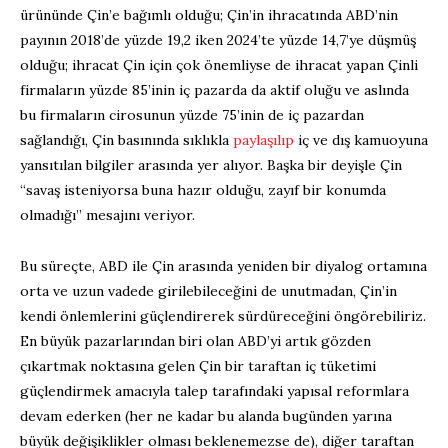
ürününde Çin’e bağımlı olduğu; Çin’in ihracatında ABD’nin
payının 2018’de yüzde 19,2 iken 2024’te yüzde 14,7’ye düşmüş
olduğu; ihracat Çin için çok önemliyse de ihracat yapan Çinli
firmaların yüzde 85’inin iç pazarda da aktif oluğu ve aslında
bu firmaların cirosunun yüzde 75’inin de iç pazardan
sağlandığı, Çin basınında sıklıkla
paylaşılıp
iç ve dış kamuoyuna
yansıtılan bilgiler arasında yer alıyor. Başka bir deyişle Çin
“savaş isteniyorsa buna hazır olduğu, zayıf bir konumda
olmadığı” mesajını veriyor.
Bu süreçte, ABD ile Çin arasında yeniden bir diyalog ortamına
orta ve uzun vadede girilebileceğini de unutmadan, Çin’in
kendi önlemlerini güçlendirerek sürdüreceğini öngörebiliriz.
En büyük pazarlarından biri olan ABD’yi artık gözden
çıkartmak noktasına gelen Çin bir taraftan iç tüketimi
güçlendirmek amacıyla talep tarafındaki yapısal reformlara
devam ederken (her ne kadar bu alanda bugünden yarına
büyük değişiklikler olması beklenemezse de), diğer taraftan