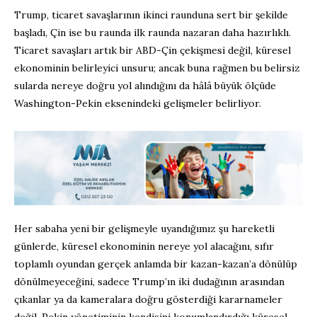
Trump, ticaret savaşlarının ikinci raunduna sert bir şekilde
başladı, Çin ise bu raunda ilk raunda nazaran daha hazırlıklı.
Ticaret savaşları artık bir ABD-Çin çekişmesi değil, küresel
ekonominin belirleyici unsuru; ancak buna rağmen bu belirsiz
sularda nereye doğru yol alındığını da hâlâ büyük ölçüde
Washington-Pekin eksenindeki gelişmeler belirliyor.
Her sabaha yeni bir gelişmeyle uyandığımız şu hareketli
günlerde, küresel ekonominin nereye yol alacağını, sıfır
toplamlı oyundan gerçek anlamda bir kazan-kazan’a dönülüp
dönülmeyeceğini, sadece Trump’ın iki dudağının arasından
çıkanlar ya da kameralara doğru gösterdiği kararnameler
değil, Pekin yönetiminin kendisini konumlandırdığı küresel