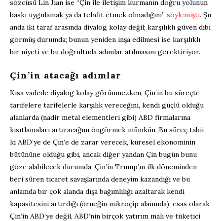
sözcüsü Lin Jian ise “Çin ile iletişim kurmanın doğru yolunun
baskı uygulamak ya da tehdit etmek olmadığını”
söylemişti
. Şu
anda iki taraf arasında diyalog kolay değil; karşılıklı güven dibi
görmüş durumda; bunun yeniden inşa edilmesi ise karşılıklı
bir niyeti ve bu doğrultuda adımlar atılmasını gerektiriyor.
Çin’in atacağı adımlar
Kısa vadede diyalog kolay görünmezken, Çin’in bu süreçte
tarifelere tarifelerle karşılık vereceğini, kendi güçlü olduğu
alanlarda (nadir metal elementleri gibi) ABD firmalarına
kısıtlamaları artıracağını öngörmek mümkün. Bu süreç tabii
ki ABD’ye de Çin’e de zarar verecek, küresel ekonominin
bütününe olduğu gibi, ancak diğer yandan Çin bugün bunu
göze alabilecek durumda. Çin’in Trump’ın ilk döneminden
beri süren ticaret savaşlarında deneyim kazandığı ve bu
anlamda bir çok alanda dışa bağımlılığı azaltarak kendi
kapasitesini artırdığı (örneğin mikroçip alanında); esas olarak
Çin’in ABD’ye değil, ABD’nin birçok yatırım malı ve tüketici