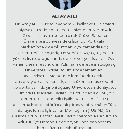
ALTAY ATLI
Dr. Altay Atlı - Küresel ekonomik ilişkiler ve uluslararası
piyasalar üzerine danışmanlık hizmetleri veren Atlı
Global firmasının kurucu direktörü ve Sabancı
Üniversitesi bünyesindeki İstanbul Politikalar
Merkezi’nde kıdemli uzman. Aynı zamanda Koç
Üniversitesi ile Boğaziçi Üniversitesi Asya Çalışmaları
yüksek lisans programında dersler veriyor. İstanbul Özel
Alman Lisesi mezunu olan Atlı, lisans derecesini Boğaziçi
Üniversitesi İktisat Bölümü’nde tamamladı,
Avustralya’nın Melbourne kentindeki Deakin
University’de Uluslararası İşletme üzerine master yaptı
ve doktorasını da yine Boğaziçi Üniversitesi’nde Siyaset
Bilimi ve Uluslararası İlişkiler Bölümü’nden aldı. Atlı, bir
dönem Dış Ekonomik İlişkiler Kurulu’nda (DEİK)
araştırma koordinatörü olarak görev yaptı ve hâlen Türk
Sanayicileri ve İş İnsanları Derneği’nin (TÜSİAD) Çin
Çalışma Grubu uzman üyesi. Eski bir hentbol kalecisi olan
Atlı, Türkiye Hentbol Federasyonu’nda da yönetim
kurulu üyesi olarak görev aldı.