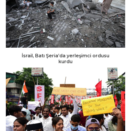
İsrail, Batı Şeria’da yerleşimci ordusu
kurdu