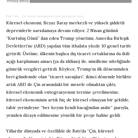
Fikir Turu
·
Çin ticaret savaşlarının yeni raunduna hazır
Küresel ekonomi, Beyaz Saray merkezli ve yüksek şiddetli
depremlerle sarsılamaya devam ediyor. 2 Nisan gününü
“Kurtuluş Günü” ilan eden Trump yönetimi, Amerika Birleşik
Devletleri’ne (ABD) yapılan tüm ithalata yüzde 10 genel tarife
getirdi. Üstüne, ülkenin başlıca dış ticaret ortaklarına da ikili
açığı karşılaması amacı (ya da iddiası) ile, misilleme niteliğinde
gümrük vergileri getirdi. Böylece, Trump’ın ilk döneminden
beri gündemde olan “ticaret savaşları”, ikinci dönemle birlikte
artık ABD ile Çin arasındaki bir mesele olmaktan çıktı,
küresel ekonomik entegrasyonun tersine çevrilmesine,
küresel ekonominin artık hiç de küresel olmayan bir şekilde,
tabir yerindeyse “her koyun kendi bacağından asılır” şiarıyla,
yeniden dizayn edilmesine yönelik bir proje haline geldi.
Yıllardır dünyada ve özellikle de Batı’da “Çin, küresel