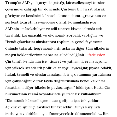
Trump’ın ABD’yi dışarıya kapattığı, küreselleşmeyi tersine
çevirmeye çalıştığı bir dönemde Çin bunu bir fırsat olarak
görüyor ve kendisini küresel ekonomik entegrasyonun ve
serbest ticaretin savunucusu olarak konumlandırıyor.
ABD’nin “mütekabiliyet ve adil ticaret kisvesi altında tek
taraflılık, korumacılık ve ekonomik zorbalık yaptığını” ve
“kendi çıkarlarını uluslararası toplumun genel faydasının
önünde tutarak, hegemonik ihtiraslarını diğer tüm ülkelerin
meşru beklentilerinin pahasına sürdürdüğünü”
ifade eden
Çin tarafı, kendisinin ise “ticaret ve yatırım liberalizasyonu
için yüksek standartlı politikalar uygulayacağını; piyasa odaklı,
hukuk temelli ve uluslararasılaşan bir iş ortamının yaratılması
için çalışacağını; ortak fayda doğrultusunda kendi kalkınma
fırsatlarını diğer ülkelerle paylaşacağını” bildiriyor. Hatta Çin
hükümetinin resmî beyanlarında şu ifadeler kullanılıyor:
“Ekonomik küreselleşme insan gelişimi için tek yoldur…
Açıklık ve işbirliği tarihsel bir trenddir. Dünya karşılıklı
izolasyon ve bölünmeye dönmeyecektir, dönmemelidir… Biz,