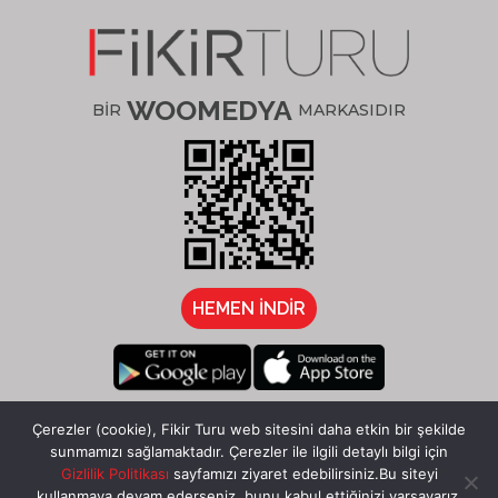
WOOMEDYA
BİR
MARKASIDIR
HEMEN İNDİR
/fikirturu
Çerezler (cookie), Fikir Turu web sitesini daha etkin bir şekilde
sunmamızı sağlamaktadır. Çerezler ile ilgili detaylı bilgi için
Gizlilik Politikası
sayfamızı ziyaret edebilirsiniz.Bu siteyi
kullanmaya devam ederseniz, bunu kabul ettiğinizi varsayarız.