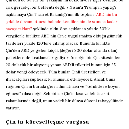
çok gerçekçi bir beklenti değil. 7 Nisan’a Trump’ın yaptığı
açıklamaya Çin Ticaret Bakanlığı’nın ilk tepkisi
“ABD’nin bu
şekilde devam etmesi halinde kendilerinin de sonuna kadar
savaşacakları”
şeklinde oldu. Son açıklanan yüzde 50’lik
vergilerle birlikte ABD’nin Çin’e uygulamakta olduğu gümrük
tarifeleri yüzde 120’lere çıkmış olacak. Bununla birlikte
Çin’den ABD’ye gelen küçük (değeri 800 dolar altında olan)
paketlere de kısıtlamalar geliyor; örneğin bir Çin sitesinden
20 dolarlık bir alışveriş yapan ABD’li tüketici bunun için 25
dolar vergi ödeyecek. Tüm bunlar Çinli üreticileri ve
ihracatçıları şüphesiz ki olumsuz etkileyecek. Ancak buna
rağmen Çin’in burada geri adım atması ve “tehditlere boyun
eğmesi” olası değil. Sebebi ise Çin’in kısa vadeli ticaret
rakamlarında değil, uzun vadeli bir dünya düzeni tahayyülünde
yatıyor.
Çin’in küreselleşme vurgusu