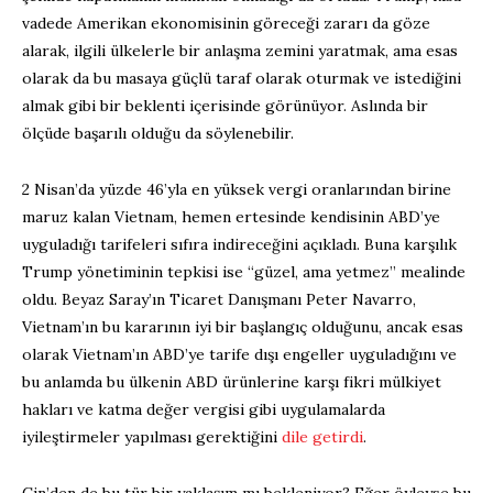
vadede Amerikan ekonomisinin göreceği zararı da göze
alarak, ilgili ülkelerle bir anlaşma zemini yaratmak, ama esas
olarak da bu masaya güçlü taraf olarak oturmak ve istediğini
almak gibi bir beklenti içerisinde görünüyor. Aslında bir
ölçüde başarılı olduğu da söylenebilir.
2 Nisan’da yüzde 46’yla en yüksek vergi oranlarından birine
maruz kalan Vietnam, hemen ertesinde kendisinin ABD’ye
uyguladığı tarifeleri sıfıra indireceğini açıkladı. Buna karşılık
Trump yönetiminin tepkisi ise “güzel, ama yetmez” mealinde
oldu. Beyaz Saray’ın Ticaret Danışmanı Peter Navarro,
Vietnam’ın bu kararının iyi bir başlangıç olduğunu, ancak esas
olarak Vietnam’ın ABD’ye tarife dışı engeller uyguladığını ve
bu anlamda bu ülkenin ABD ürünlerine karşı fikri mülkiyet
hakları ve katma değer vergisi gibi uygulamalarda
iyileştirmeler yapılması gerektiğini
dile getirdi
.
Çin’den de bu tür bir yaklaşım mı bekleniyor? Eğer öyleyse bu