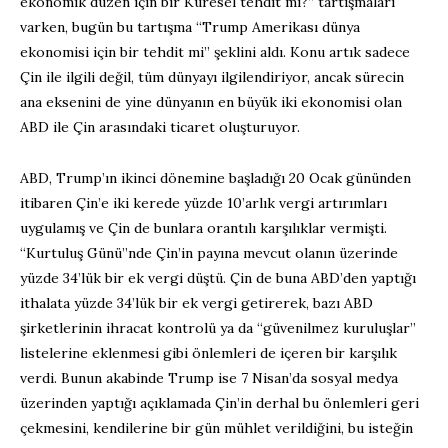
ekonomik düzen için bir Küresel tehdit mi?” tartışmaları
varken, bugün bu tartışma “Trump Amerikası dünya
ekonomisi için bir tehdit mi” şeklini aldı. Konu artık sadece
Çin ile ilgili değil, tüm dünyayı ilgilendiriyor, ancak sürecin
ana eksenini de yine dünyanın en büyük iki ekonomisi olan
ABD ile Çin arasındaki ticaret oluşturuyor.
ABD, Trump’ın ikinci dönemine başladığı 20 Ocak gününden
itibaren Çin’e iki kerede yüzde 10’arlık vergi artırımları
uygulamış ve Çin de bunlara orantılı karşılıklar vermişti.
“Kurtuluş Günü”nde Çin’in payına mevcut olanın üzerinde
yüzde 34’lük bir ek vergi düştü. Çin de buna ABD’den yaptığı
ithalata yüzde 34’lük bir ek vergi getirerek, bazı ABD
şirketlerinin ihracat kontrolü ya da “güvenilmez kuruluşlar”
listelerine eklenmesi gibi önlemleri de içeren bir karşılık
verdi. Bunun akabinde Trump ise 7 Nisan’da sosyal medya
üzerinden yaptığı açıklamada Çin’in derhal bu önlemleri geri
çekmesini, kendilerine bir gün mühlet verildiğini, bu isteğin