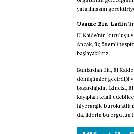
örgütünün geleceğinin 
yatırılmasını gerektiriy
Usame Bin Ladin’i
El Kaide’nin kuruluşu v
Ancak, üç önemli tespiti
başlayabiliriz.
Bunlardan ilki, El Kaide
dönüşümler geçirdiği v
başardığıdır. İkincisi, E
kayıpları telafi edebil
hiyerarşik-bürokratik m
da, liderin bu örgütün 