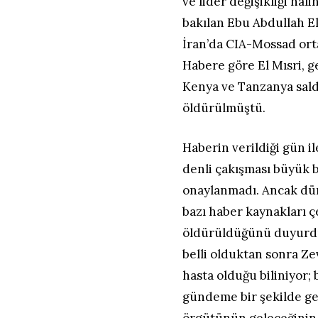
ve lider değişikliği ha
bakılan Ebu Abdullah E
İran’da CIA-Mossad ort
Habere göre El Mısri, g
Kenya ve Tanzanya saldı
öldürülmüştü.
Haberin verildiği gün i
denli çakışması büyük b
onaylanmadı. Ancak dün 
bazı haber kaynakları çe
öldürüldüğünü duyurdu
belli olduktan sonra Zev
hasta olduğu biliniyor; 
gündeme bir şekilde ge