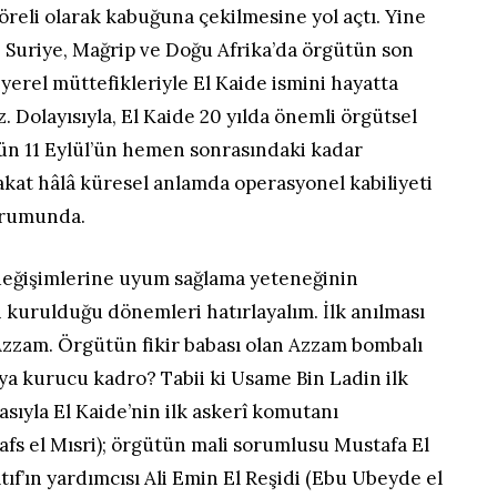
reli olarak kabuğuna çekilmesine yol açtı. Yine
Suriye, Mağrip ve Doğu Afrika’da örgütün son
yerel müttefikleriyle El Kaide ismini hayatta
. Dolayısıyla, El Kaide 20 yılda önemli örgütsel
gün 11 Eylül’ün hemen sonrasındaki kadar
fakat hâlâ küresel anlamda operasyonel kabiliyeti
urumunda.
r değişimlerine uyum sağlama yeteneğinin
 kurulduğu dönemleri hatırlayalım. İlk anılması
Azzam. Örgütün fikir babası olan Azzam bombalı
i ya kurucu kadro? Tabii ki Usame Bin Ladin ilk
rasıyla El Kaide’nin ilk askerî komutanı
s el Mısri); örgütün mali sorumlusu Mustafa El
Atıf’ın yardımcısı Ali Emin El Reşidi (Ebu Ubeyde el