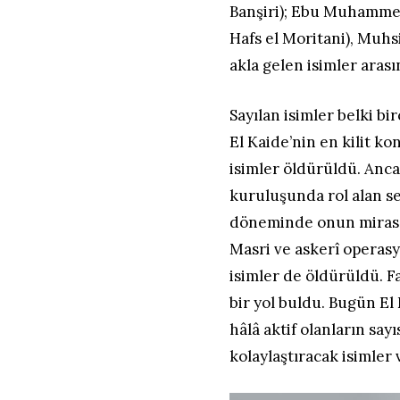
Banşiri); Ebu Muhammed 
Hafs el Moritani), Muh
akla gelen isimler arası
Sayılan isimler belki bi
El Kaide’nin en kilit ko
isimler öldürüldü. Anca
kuruluşunda rol alan se
döneminde onun mirasçı
Masri ve askerî operasy
isimler de öldürüldü. F
bir yol buldu. Bugün El
hâlâ aktif olanların sayı
kolaylaştıracak isimler 