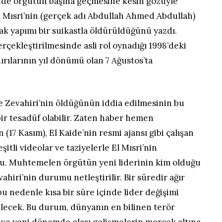
linde örgütün başına geçmesine kesin gözüyle
l Mısri’nin (gerçek adı Abdullah Ahmed Abdullah)
ak yapımı bir suikastla öldürüldüğünü yazdı.
erçekleştirilmesinde asli rol oynadığı 1998’deki
rılarının yıl dönümü olan 7 Ağustos’ta
le Zevahiri’nin öldüğünün iddia edilmesinin bu
ir tesadüf olabilir. Zaten haber hemen
(17 Kasım), El Kaide’nin resmi ajansı gibi çalışan
şitli videolar ve taziyelerle El Mısri’nin
. Muhtemelen örgütün yeni liderinin kim olduğu
ahiri’nin durumu netleştirilir. Bir süredir ağır
bu nedenle kısa bir süre içinde lider değişimi
lecek. Bu durum, dünyanın en bilinen terör