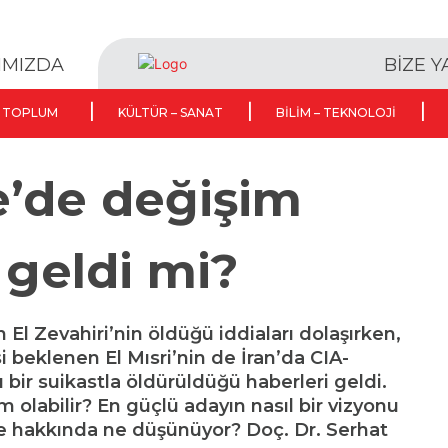
BİZE 
IMIZDA
TOPLUM
KÜLTÜR – SANAT
BILIM – TEKNOLOJI
e’de değişim
geldi mi?
 El Zevahiri’nin öldüğü iddiaları dolaşırken,
beklenen El Mısri’nin de İran’da CIA-
bir suikastla öldürüldüğü haberleri geldi.
m olabilir? En güçlü adayın nasıl bir vizyonu
ye hakkında ne düşünüyor? Doç. Dr. Serhat