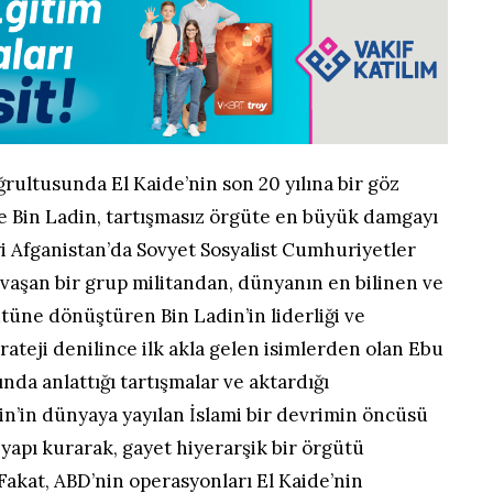
ğrultusunda El Kaide’nin son 20 yılına bir göz
 Bin Ladin, tartışmasız örgüte en büyük damgayı
’yi Afganistan’da Sovyet Sosyalist Cumhuriyetler
savaşan bir grup militandan, dünyanın en bilinen ve
tüne dönüştüren Bin Ladin’in liderliği ve
strateji denilince ilk akla gelen isimlerden olan Ebu
nda anlattığı tartışmalar ve aktardığı
in’in dünyaya yayılan İslami bir devrimin öncüsü
yapı kurarak, gayet hiyerarşik bir örgütü
 Fakat, ABD’nin operasyonları El Kaide’nin