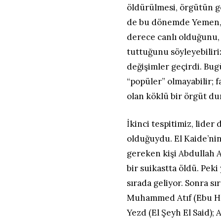
öldürülmesi, örgütün gö
de bu dönemde Yemen, 
derece canlı olduğunu, 
tuttuğunu söyleyebiliriz
değişimler geçirdi. Bu
“popüler” olmayabilir; 
olan köklü bir örgüt d
İkinci tespitimiz, lide
olduğuydu. El Kaide’nin
gereken kişi Abdullah 
bir suikastta öldü. Pek
sırada geliyor. Sonra sı
Muhammed Atıf (Ebu Haf
Yezd (El Şeyh El Said); 