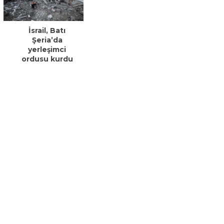
İsrail, Batı
Şeria’da
yerleşimci
ordusu kurdu