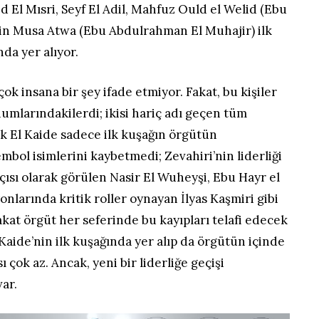
El Mısri, Seyf El Adil, Mahfuz Ould el Welid (Ebu
sin Musa Atwa (Ebu Abdulrahman El Muhajir) ilk
nda yer alıyor.
rçok insana bir şey ifade etmiyor. Fakat, bu kişiler
numlarındakilerdi; ikisi hariç adı geçen tüm
k El Kaide sadece ilk kuşağın örgütün
mbol isimlerini kaybetmedi; Zevahiri’nin liderliği
sı olarak görülen Nasir El Wuheyşi, Ebu Hayr el
onlarında kritik roller oynayan İlyas Kaşmiri gibi
akat örgüt her seferinde bu kayıpları telafi edecek
 Kaide’nin ilk kuşağında yer alıp da örgütün içinde
sı çok az. Ancak, yeni bir liderliğe geçişi
var.