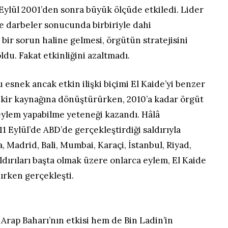
Eylül 2001’den sonra büyük ölçüde etkiledi. Lider
e darbeler sonucunda birbiriyle dahi
ir sorun haline gelmesi, örgütün stratejisini
du. Fakat etkinliğini azaltmadı.
 esnek ancak etkin ilişki biçimi El Kaide’yi benzer
e fikir kaynağına dönüştürürken, 2010’a kadar örgüt
ylem yapabilme yeteneği kazandı. Hâlâ
1 Eylül’de ABD’de gerçekleştirdiği saldırıyla
a, Madrid, Bali, Mumbai, Karaçi, İstanbul, Riyad,
ldırıları başta olmak üzere onlarca eylem, El Kaide
nırken gerçekleşti.
Arap Baharı’nın etkisi hem de Bin Ladin’in