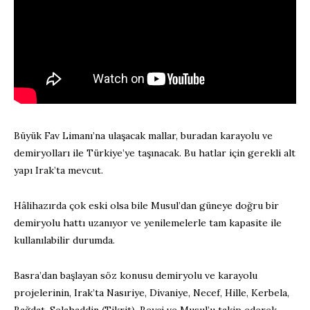
Büyük Fav Limanı’na ulaşacak mallar, buradan karayolu ve
demiryolları ile Türkiye’ye taşınacak. Bu hatlar için gerekli alt
yapı Irak’ta mevcut.
Hâlihazırda çok eski olsa bile Musul’dan güneye doğru bir
demiryolu hattı uzanıyor ve yenilemelerle tam kapasite ile
kullanılabilir durumda.
Basra’dan başlayan söz konusu demiryolu ve karayolu
projelerinin, Irak’ta Nasıriye, Divaniye, Necef, Hille, Kerbela,
Bağdat, Selahaddin (Tikrit), Beyci ve Musul’u takip ederek