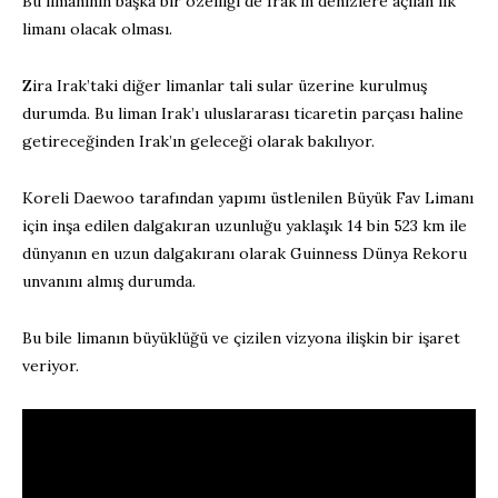
Bu limanının başka bir özelliği de Irak’ın denizlere açılan ilk
limanı olacak olması.
Zira Irak’taki diğer limanlar tali sular üzerine kurulmuş
durumda. Bu liman Irak’ı uluslararası ticaretin parçası haline
getireceğinden Irak’ın geleceği olarak bakılıyor.
Koreli Daewoo tarafından yapımı üstlenilen Büyük Fav Limanı
için inşa edilen dalgakıran uzunluğu yaklaşık 14 bin 523 km ile
dünyanın en uzun dalgakıranı olarak Guinness Dünya Rekoru
unvanını almış durumda.
Bu bile limanın büyüklüğü ve çizilen vizyona ilişkin bir işaret
veriyor.