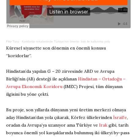
Fikir Turu
·
Koridorlar rekabetinde Türkiye’nin önerisi: Irak ile kalkınma yolu
Küresel siyasette son dönemin en önemli konusu
“koridorlar”.
Hindistan’da yapılan G – 20 zirvesinde ABD ve Avrupa
Birliği’nin (AB) desteği ile açıklanan
Hindistan – Ortadoğu –
Avrupa Ekonomik Koridoru
(IMEC) Projesi, tüm dünyanın
ilgisini bu yöne çekti.
Bu proje, son yıllarda dünyanın yeni üretim merkezi olmaya
aday Hindistan’dan yola çıkarak, Körfez ülkelerinden
İsrail’e
,
oradan da Avrupa’ya uzanıyor ama Türkiye ve
Irak
gibi, tarih
boyunca önemli yol kavşaklarında bulunmuş iki ülkeyi by-pass