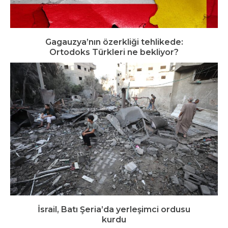
Gagauzya’nın özerkliği tehlikede:
Ortodoks Türkleri ne bekliyor?
İsrail, Batı Şeria’da yerleşimci ordusu
kurdu