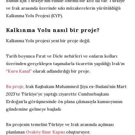
Bunun için Türkiye’nin elinde önemli bir koz da var. Türkiye
ve Irak arasında üzerinde sıkı müzakerelerin yürütüldüğü
Kalkınma Yolu Projesi (KYP).
Kalkınma Yolu nasıl bir proje?
Kalkınma Yolu projesi yeni bir proje değil.
Tarih boyunca Fırat ve Dicle nehirleri ve onların kolları
üzerinden gerçekleşen taşımalarla ticaretin yapıldığı Irak’ın
“
Kuru Kanal
” olarak adlandırdığı bir proje.
Bu proje
, Irak Başbakanı Muhammed Şiya es-Sudani’nin Mart
2023’te Türkiye’ye yaptığı ziyarette Cumhurbaşkanı
Erdoğan’la görüşmesinde ön plana çıkmasıyla kamuoyunun
gündemine gelmeye başladı.
Bu projenin temelini Türkiye ve Irak arasında açılması
planlanan
Ovaköy Sınır Kapısı
oluşturuyor.