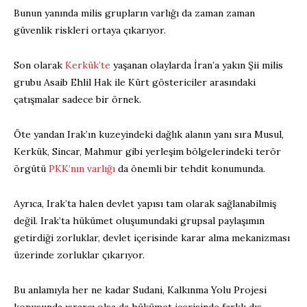
Bunun yanında milis grupların varlığı da zaman zaman
güvenlik riskleri ortaya çıkarıyor.
Son olarak
Kerkük’te
yaşanan olaylarda İran’a yakın Şii milis
grubu Asaib Ehlil Hak ile Kürt göstericiler arasındaki
çatışmalar sadece bir örnek.
Öte yandan Irak’ın kuzeyindeki dağlık alanın yanı sıra Musul,
Kerkük, Sincar, Mahmur gibi yerleşim bölgelerindeki terör
örgütü
PKK’nın varlığı
da önemli bir tehdit konumunda.
Ayrıca, Irak’ta halen devlet yapısı tam olarak sağlanabilmiş
değil. Irak’ta hükümet oluşumundaki grupsal paylaşımın
getirdiği zorluklar, devlet içerisinde karar alma mekanizması
üzerinde zorluklar çıkarıyor.
Bu anlamıyla her ne kadar Sudani, Kalkınma Yolu Projesi
konusunda ısrarcı olsa da hükümet içerisinde farklı dış