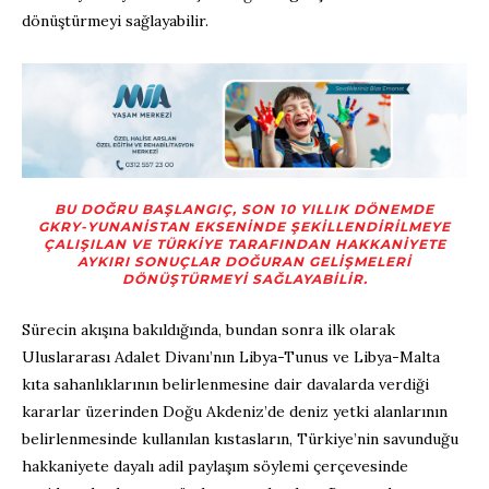
dönüştürmeyi sağlayabilir.
BU DOĞRU BAŞLANGIÇ, SON 10 YILLIK DÖNEMDE
GKRY-YUNANISTAN EKSENINDE ŞEKILLENDIRILMEYE
ÇALIŞILAN VE TÜRKIYE TARAFINDAN HAKKANIYETE
AYKIRI SONUÇLAR DOĞURAN GELIŞMELERI
DÖNÜŞTÜRMEYI SAĞLAYABILIR.
Sürecin akışına bakıldığında, bundan sonra ilk olarak
Uluslararası Adalet Divanı’nın Libya-Tunus ve Libya-Malta
kıta sahanlıklarının belirlenmesine dair davalarda verdiği
kararlar üzerinden Doğu Akdeniz’de deniz yetki alanlarının
belirlenmesinde kullanılan kıstasların, Türkiye’nin savunduğu
hakkaniyete dayalı adil paylaşım söylemi çerçevesinde