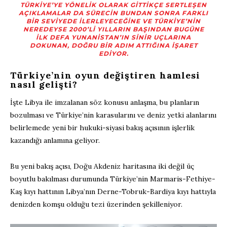
TÜRKIYE’YE YÖNELIK OLARAK GITTIKÇE SERTLEŞEN
AÇIKLAMALAR DA SÜRECIN BUNDAN SONRA FARKLI
BIR SEVIYEDE ILERLEYECEĞINE VE TÜRKIYE’NIN
NEREDEYSE 2000’LI YILLARIN BAŞINDAN BUGÜNE
ILK DEFA YUNANISTAN’IN SINIR UÇLARINA
DOKUNAN, DOĞRU BIR ADIM ATTIĞINA IŞARET
EDIYOR.
Türkiye’nin oyun değiştiren hamlesi
nasıl gelişti?
İşte Libya ile imzalanan söz konusu anlaşma, bu planların
bozulması ve Türkiye’nin karasularını ve deniz yetki alanlarını
belirlemede yeni bir hukuki-siyasi bakış açısının işlerlik
kazandığı anlamına geliyor.
Bu yeni bakış açısı, Doğu Akdeniz haritasına iki değil üç
boyutlu bakılması durumunda Türkiye’nin Marmaris-Fethiye-
Kaş kıyı hattının Libya’nın Derne-Tobruk-Bardiya kıyı hattıyla
denizden komşu olduğu tezi üzerinden şekilleniyor.