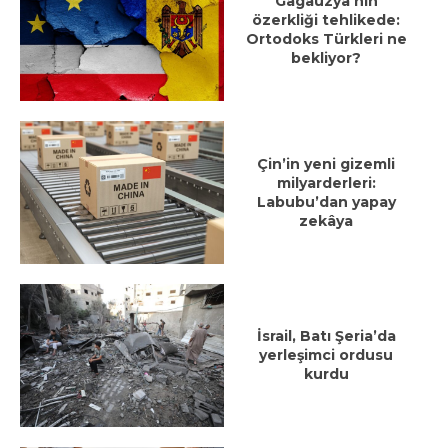
Gagauzya’nın
özerkliği tehlikede:
Ortodoks Türkleri ne
bekliyor?
Çin’in yeni gizemli
milyarderleri:
Labubu’dan yapay
zekâya
İsrail, Batı Şeria’da
yerleşimci ordusu
kurdu