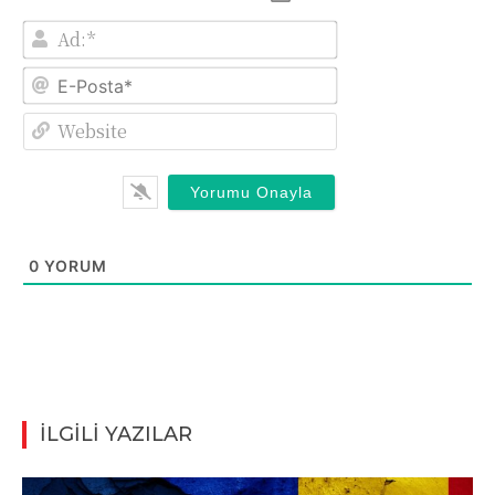
Ad:*
E-
Posta*
Website
0
YORUM
İLGİLİ YAZILAR