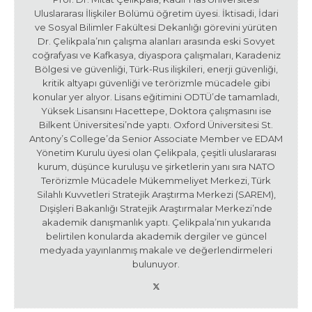
Uluslararası İlişkiler Bölümü öğretim üyesi. İktisadi, İdari
ve Sosyal Bilimler Fakültesi Dekanlığı görevini yürüten
Dr. Çelikpala’nın çalışma alanları arasında eski Sovyet
coğrafyası ve Kafkasya, diyaspora çalışmaları, Karadeniz
Bölgesi ve güvenliği, Türk-Rus ilişkileri, enerji güvenliği,
kritik altyapı güvenliği ve terörizmle mücadele gibi
konular yer alıyor. Lisans eğitimini ODTÜ’de tamamladı,
Yüksek Lisansını Hacettepe, Doktora çalışmasını ise
Bilkent Üniversitesi’nde yaptı. Oxford Üniversitesi St.
Antony’s College’da Senior Associate Member ve EDAM
Yönetim Kurulu üyesi olan Çelikpala, çeşitli uluslararası
kurum, düşünce kuruluşu ve şirketlerin yanı sıra NATO
Terörizmle Mücadele Mükemmeliyet Merkezi, Türk
Silahlı Kuvvetleri Stratejik Araştırma Merkezi (SAREM),
Dışişleri Bakanlığı Stratejik Araştırmalar Merkezi’nde
akademik danışmanlık yaptı. Çelikpala’nın yukarıda
belirtilen konularda akademik dergiler ve güncel
medyada yayınlanmış makale ve değerlendirmeleri
bulunuyor.