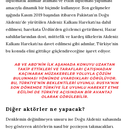
diplomatik adımlar atılması ve etkin diplomasi yapılması
amacıyla dinamik bir biçimde kullanıyor. Son gelişmeler
ışığında Kasım 2019 başından itibaren Pakistan’ın Doğu
Akdeniz’de yürütülen Akdeniz Kalkanı Harekatı’na dahil
edilmesi, harekata Ürdün’den gözlemci getirilmesi, Hazar
sahildarlarından dost, müttefik ve kardeş ülkelerin Akdeniz
Kalkanı Harekatı’na davet edilmesi gibi adımlar, Türkiye’nin
bu konuda elini gittikçe güçlendireceğine işaret ediyor.
AB VE ABD’NIN ILK AŞAMADA KONUYU UZAKTAN
TAKIP ETTIKLERI VE TARAFLARI ÇATIŞMADAN
KAÇINARAK MÜZAKERELER YOLUYLA ÇÖZÜM
BULUNMASI YÖNÜNDE UYARDIKLARI GÖRÜLÜYOR.
BU, TÜRKIYE’NIN BEKLENTILERI UYUMLU. RUSYA’NIN
SON DÖNEMDE TÜRKIYE ILE UYUMLU HAREKET ETME
EĞILIMI DE TÜRKIYE AÇISINDAN BIR AVANTAJ
OLARAK GÖRÜLEBILIR.
Diğer aktörler ne yapacak?
Denklemin değinilmeyen unsuru ise Doğu Akdeniz sahasında
boy gösteren aktörlerin nasıl bir pozisyon takınacakları.