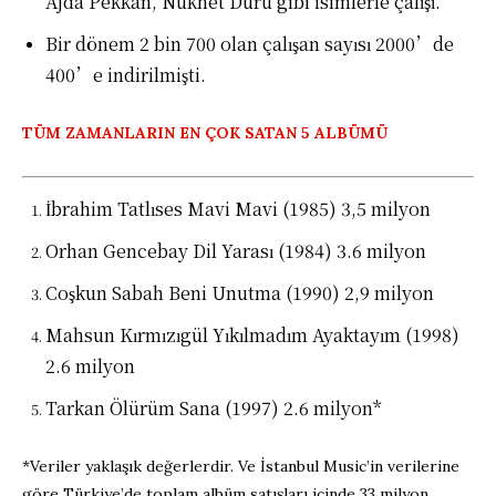
Ajda Pekkan, Nükhet Duru gibi isimlerle çalışı.
Bir dönem 2 bin 700 olan çalışan sayısı 2000’de
400’e indirilmişti.
TÜM ZAMANLARIN EN ÇOK SATAN 5 ALBÜMÜ
İbrahim Tatlıses Mavi Mavi (1985) 3,5 milyon
Orhan Gencebay Dil Yarası (1984) 3.6 milyon
Coşkun Sabah Beni Unutma (1990) 2,9 milyon
Mahsun Kırmızıgül Yıkılmadım Ayaktayım (1998)
2.6 milyon
Tarkan Ölürüm Sana (1997) 2.6 milyon*
*Veriler yaklaşık değerlerdir. Ve İstanbul Music’in verilerine
göre Türkiye’de toplam albüm satışları içinde 33 milyon