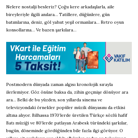
Nelere nostalji besleriz? Çoğu kere arkadaşlarla, aile
bireyleriyle ilgili anılara… Tatillere, düğünlere, gün
batımlarına, deniz, göl yahut yeşil ormanlara… Retro oyun
konsollarına… Ve bazen şarkılara…
Postmodern dünyada zaman algısı kronolojik sırayla
ilerlemiyor. Göz önüne baksa da, zihin geçmişe dönüyor ara
ara… Belki de bu yüzden, son yıllarda sinema ve
televizyondaki örnekler popüler müzik dünyasını da etkisi
altına alıyor. Bilhassa 1970’lerde üretilen Türkçe sözlü hafif
Batı müziği ve 80’lerde patlayan Arabesk türündeki şarkılar,
bugün, döneminde gördüğünden bile fazla ilgi görüyor. O