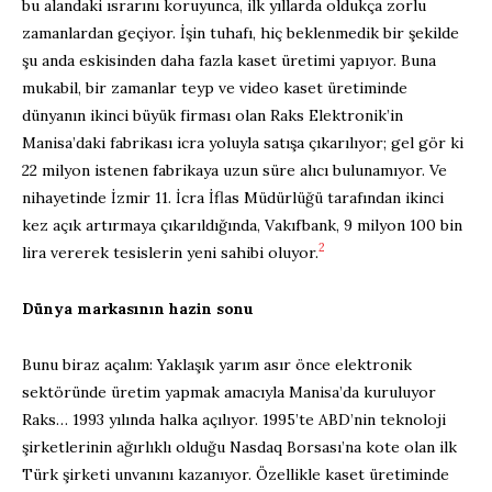
bu alandaki ısrarını koruyunca, ilk yıllarda oldukça zorlu
zamanlardan geçiyor. İşin tuhafı, hiç beklenmedik bir şekilde
şu anda eskisinden daha fazla kaset üretimi yapıyor. Buna
mukabil, bir zamanlar teyp ve video kaset üretiminde
dünyanın ikinci büyük firması olan Raks Elektronik’in
Manisa’daki fabrikası icra yoluyla satışa çıkarılıyor; gel gör ki
22 milyon istenen fabrikaya uzun süre alıcı bulunamıyor. Ve
nihayetinde İzmir 11. İcra İflas Müdürlüğü tarafından ikinci
kez açık artırmaya çıkarıldığında, Vakıfbank, 9 milyon 100 bin
2
lira vererek tesislerin yeni sahibi oluyor.
Dünya markasının hazin sonu
Bunu biraz açalım: Yaklaşık yarım asır önce elektronik
sektöründe üretim yapmak amacıyla Manisa’da kuruluyor
Raks… 1993 yılında halka açılıyor. 1995’te ABD’nin teknoloji
şirketlerinin ağırlıklı olduğu Nasdaq Borsası’na kote olan ilk
Türk şirketi unvanını kazanıyor. Özellikle kaset üretiminde