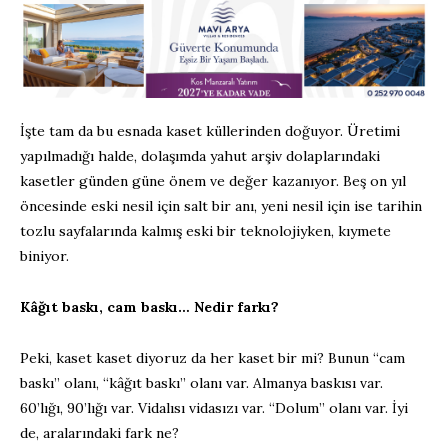
İşte tam da bu esnada kaset küllerinden doğuyor. Üretimi
yapılmadığı halde, dolaşımda yahut arşiv dolaplarındaki
kasetler günden güne önem ve değer kazanıyor. Beş on yıl
öncesinde eski nesil için salt bir anı, yeni nesil için ise tarihin
tozlu sayfalarında kalmış eski bir teknolojiyken, kıymete
biniyor.
Kâğıt baskı, cam baskı… Nedir farkı?
Peki, kaset kaset diyoruz da her kaset bir mi? Bunun “cam
baskı” olanı, “kâğıt baskı” olanı var. Almanya baskısı var.
60’lığı, 90’lığı var. Vidalısı vidasızı var. “Dolum” olanı var. İyi
de, aralarındaki fark ne?