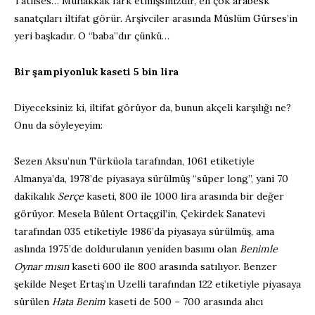
Tatlıses… Muhakkak fark etmişsinizdir, en çok arabesk
sanatçıları iltifat görür. Arşivciler arasında Müslüm Gürses’in
yeri başkadır. O “baba”dır çünkü…
Bir şampiyonluk kaseti 5 bin lira
Diyeceksiniz ki, iltifat görüyor da, bunun akçeli karşılığı ne?
Onu da söyleyeyim:
Sezen Aksu’nun Türküola tarafından, 1061 etiketiyle
Almanya’da, 1978’de piyasaya sürülmüş “süper long”, yani 70
dakikalık
Serçe
kaseti, 800 ile 1000 lira arasında bir değer
görüyor. Mesela Bülent Ortaçgil’in, Çekirdek Sanatevi
tarafından 035 etiketiyle 1986’da piyasaya sürülmüş, ama
aslında 1975’de doldurulanın yeniden basımı olan
Benimle
Oynar mısın
kaseti 600 ile 800 arasında satılıyor. Benzer
şekilde Neşet Ertaş’ın Uzelli tarafından 122 etiketiyle piyasaya
sürülen
Hata Benim
kaseti de 500 – 700 arasında alıcı