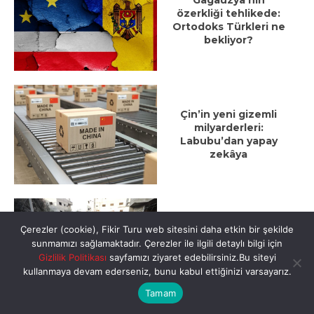
Gagauzya’nın
özerkliği tehlikede:
Ortodoks Türkleri ne
bekliyor?
Çin’in yeni gizemli
milyarderleri:
Labubu’dan yapay
zekâya
Çerezler (cookie), Fikir Turu web sitesini daha etkin bir şekilde
İsrail, Batı Şeria’da
sunmamızı sağlamaktadır. Çerezler ile ilgili detaylı bilgi için
yerleşimci ordusu
Gizlilik Politikası
sayfamızı ziyaret edebilirsiniz.Bu siteyi
kurdu
kullanmaya devam ederseniz, bunu kabul ettiğinizi varsayarız.
Tamam