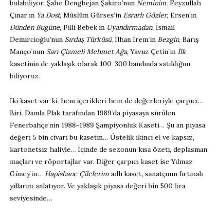
bulabiliyor. Şahe Dengbejan Şakiro’nun
Neminim
, Feyzullah
Çınar’ın
Ya Dost
, Müslüm Gürses’in
Esrarlı Gözler
, Ersen’in
Dünden Bugüne
, Pilli Bebek’in
Uyandırmadan
, İsmail
Demircioğlu’nun
Sırdaş Türküsü
, İlhan İrem’in
Bezgin
, Barış
Manço’nun
Sarı Çizmeli Mehmet Ağa
, Yavuz Çetin’in
İlk
kasetinin de yaklaşık olarak 100-300 bandında satıldığını
biliyoruz.
İki kaset var ki, hem içerikleri hem de değerleriyle çarpıcı…
Biri, Damla Plak tarafından 1989’da piyasaya sürülen
Fenerbahçe’nin 1988-1989 Şampiyonluk Kaseti… Şu an piyasa
değeri 5 bin civarı bu kasetin… Üstelik ikinci el ve kapsız,
kartonetsiz haliyle… İçinde de sezonun kısa özeti, deplasman
maçları ve röportajlar var. Diğer çarpıcı kaset ise Yılmaz
Güney’in…
Hapishane Çilelerim
adlı kaset, sanatçının fırtınalı
yıllarını anlatıyor. Ve yaklaşık piyasa değeri bin 500 lira
seviyesinde…