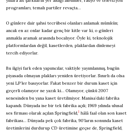
yıllara ait şarkıların yer aldığı albümler, radyo ve televizyon
programları, temalı partiler revaçta…
O günlere dair şahsi tecrübesi olanları anlamak mümkün;
ancak en az onlar kadar genç bir kitle var ki, o günleri
anmakla aramak arasında bocalıyor. Öyle ki, teknolojik
platformlardan değil, kasetlerden, plaklardan dinlemeyi
tercih ediyorlar.
Bu ilgiyi fark eden yapımcılar, vaktiyle yayımlanmış, bugün
piyasada olmayan plakları yeniden üretiyorlar. Sınırlı da olsa
yeni LP’ler basıyorlar. Fakat benzer bir durum kaset için
geçerli olamıyor ne yazık ki… Olamıyor, çünkü 2007
senesinden bu yana kaset üretilmiyor. Manisa’daki fabrika
kapandı. Dünyada ise bir tek fabrika açık; 1969 yılında ulusal
1
ses firması olarak açılan Springfield,
hâlâ faal olan son kaset
fabrikası… Dünyada pek çok fabrika, 90’ların sonunda kaset
üretimlerini durdurup CD üretimine geçse de, Springfield,