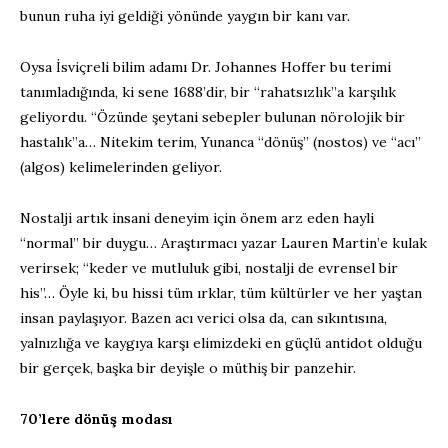
bunun ruha iyi geldiği yönünde yaygın bir kanı var.
Oysa İsviçreli bilim adamı Dr. Johannes Hoffer bu terimi
tanımladığında, ki sene 1688’dir, bir “rahatsızlık”a karşılık
geliyordu. “Özünde şeytani sebepler bulunan nörolojik bir
hastalık”a… Nitekim terim, Yunanca “dönüş” (nostos) ve “acı”
(algos) kelimelerinden geliyor.
Nostalji artık insani deneyim için önem arz eden hayli
“normal” bir duygu… Araştırmacı yazar Lauren Martin’e kulak
verirsek; “keder ve mutluluk gibi, nostalji de evrensel bir
his”… Öyle ki, bu hissi tüm ırklar, tüm kültürler ve her yaştan
insan paylaşıyor. Bazen acı verici olsa da, can sıkıntısına,
yalnızlığa ve kaygıya karşı elimizdeki en güçlü antidot olduğu
bir gerçek, başka bir deyişle o müthiş bir panzehir.
70’lere dönüş modası