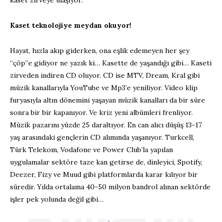
kaset zirveye ulaşıyor.
Kaset teknolojiye meydan okuyor!
Hayat, hızla akıp giderken, ona eşlik edemeyen her şey
“çöp”e gidiyor ne yazık ki… Kasette de yaşandığı gibi… Kaseti
zirveden indiren CD oluyor. CD ise MTV, Dream, Kral gibi
müzik kanallarıyla YouTube ve Mp3’e yeniliyor. Video klip
furyasıyla altın dönemini yaşayan müzik kanalları da bir süre
sonra bir bir kapanıyor. Ve kriz yeni albümleri frenliyor.
Müzik pazarını yüzde 25 daraltıyor. En can alıcı düşüş 13-17
yaş arasındaki gençlerin CD alımında yaşanıyor. Turkcell,
Türk Telekom, Vodafone ve Power Club’la yapılan
uygulamalar sektöre taze kan getirse de, dinleyici, Spotify,
Deezer, Fizy ve Muud gibi platformlarda karar kılıyor bir
süredir. Yılda ortalama 40-50 milyon bandrol alınan sektörde
işler pek yolunda değil gibi…