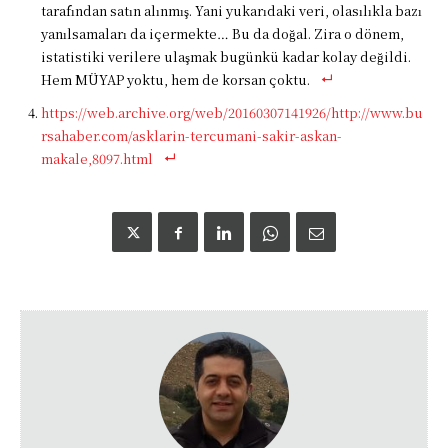
tarafından satın alınmış. Yani yukarıdaki veri, olasılıkla bazı
yanılsamaları da içermekte… Bu da doğal. Zira o dönem,
istatistiki verilere ulaşmak bugünkü kadar kolay değildi.
Hem MÜYAP yoktu, hem de korsan çoktu.
https://web.archive.org/web/20160307141926/http://www.bu
rsahaber.com/asklarin-tercumani-sakir-askan-
makale,8097.html