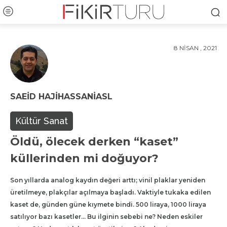
8 NISAN , 2021
SAEID HAJIHASSANIASL
Kültür Sanat
Öldü, ölecek derken “kaset”
küllerinden mi doğuyor?
Son yıllarda analog kaydın değeri arttı; vinil plaklar yeniden
üretilmeye, plakçılar açılmaya başladı. Vaktiyle tukaka edilen
kaset de, günden güne kıymete bindi. 500 liraya, 1000 liraya
satılıyor bazı kasetler… Bu ilginin sebebi ne? Neden eskiler