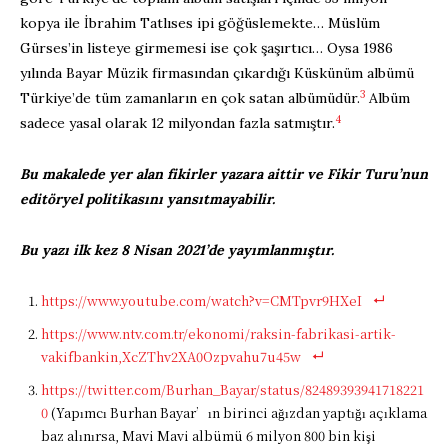
kopya ile İbrahim Tatlıses ipi göğüslemekte… Müslüm
Gürses’in listeye girmemesi ise çok şaşırtıcı… Oysa 1986
yılında Bayar Müzik firmasından çıkardığı Küskünüm albümü
3
Türkiye’de tüm zamanların en çok satan albümüdür.
Albüm
4
sadece yasal olarak 12 milyondan fazla satmıştır.
Bu makalede yer alan fikirler yazara aittir ve Fikir Turu’nun
editöryel politikasını yansıtmayabilir.
Bu yazı ilk kez 8 Nisan 2021’de yayımlanmıştır.
https://www.youtube.com/watch?v=CMTpvr9HXeI
https://www.ntv.com.tr/ekonomi/raksin-fabrikasi-artik-
vakifbankin,XcZThv2XA0Ozpvahu7u45w
https://twitter.com/Burhan_Bayar/status/82489393941718221
0
(Yapımcı Burhan Bayar’ın birinci ağızdan yaptığı açıklama
baz alınırsa, Mavi Mavi albümü 6 milyon 800 bin kişi