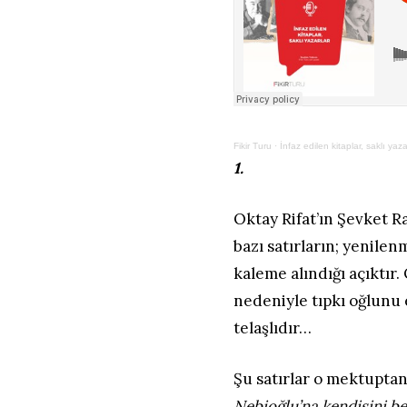
Fikir Turu
·
İnfaz edilen kitaplar, saklı yaza
1.
Oktay Rifat’ın Şevket R
bazı satırların; yenile
kaleme alındığı açıktır.
nedeniyle tıpkı oğlunu
telaşlıdır…
Şu satırlar o mektuptan
Nebioğlu’na kendisini b