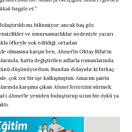
kkak başgöz et.”
laştırıldı mı, bilinmiyor; ancak baş göz
zensizlikler ve umursamazlıklar nedeniyle yazarı
ıkla öfkeyle yok edildiği, ortadan
Böyle olmasına karşın ben,
Ahmet
’in Oktay Rifat’ın
nlarında, hatta değiştirilen adlarla romanlarında
üğünü düşünüyordum. Bundan dolayıdır ki birkaç
le, çok zor bir işe kalkışmıştım: Amacım şairin
unlarında karşıma çıkan
Ahmet’lerin
izini sürmek;
at’ı
Ahmet
’le yeniden buluşturup uzun bir öykü ya
ktı.