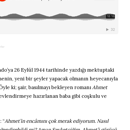
rlar
ado’ya 26 Eylül 1944 tarihinde yazdığı mektuptaki
nmenin, yeni bir şeyler yapacak olmanın heyecanıyla
 Öyle ki; şair, basılmayı bekleyen romanı
Ahmet
 evlendirmeye hazırlanan baba gibi coşkulu ve
: “
Ahmet’in encâmını çok merak ediyorum. Nasıl
eğendirebildi mi? Aman Şevketçiğim, Ahmet’i görücü