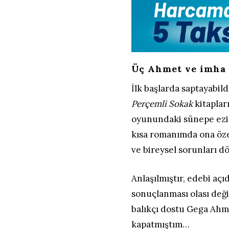
Üç Ahmet ve imha e
İlk başlarda saptayabil
Perçemli Sokak
kitaplar
oyunundaki sünepe ezik
kısa romanımda ona öze
ve bireysel sorunları 
Anlaşılmıştır, edebi aç
sonuçlanması olası deği
balıkçı dostu Gega Ahme
kapatmıştım…