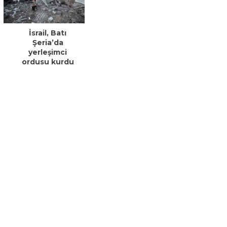
İsrail, Batı
Şeria’da
yerleşimci
ordusu kurdu