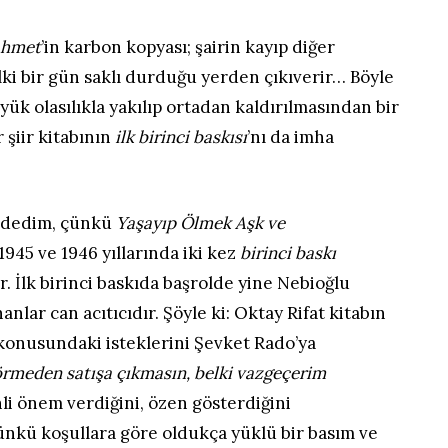
hmet
’in karbon kopyası; şairin kayıp diğer
elki bir gün saklı durduğu yerden çıkıverir… Böyle
üyük olasılıkla yakılıp ortadan kaldırılmasından bir
r şiir kitabının
ilk birinci baskısı
’nı da imha
dedim, çünkü
Yaşayıp Ölmek Aşk ve
1945 ve 1946 yıllarında iki kez
birinci baskı
r. İlk birinci baskıda başrolde yine Nebioğlu
anlar can acıtıcıdır. Şöyle ki: Oktay Rifat kitabın
 konusundaki isteklerini Şevket Rado’ya
örmeden satışa çıkmasın,
belki vazgeçerim
li önem verdiğini, özen gösterdiğini
nkü koşullara göre oldukça yüklü bir basım ve