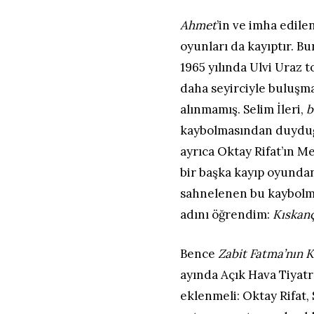
Ahmet
’in ve imha edilen
oyunları da kayıptır. B
1965 yılında Ulvi Uraz 
daha seyirciyle buluşm
alınmamış. Selim İleri,
b
kaybolmasından duyduğu
ayrıca Oktay Rifat’ın Me
bir başka kayıp oyunda
sahnelenen bu kaybolm
adını öğrendim:
Kıskanç
Bence
Zabit Fatma’nın 
ayında Açık Hava Tiya
eklenmeli: Oktay Rifat,