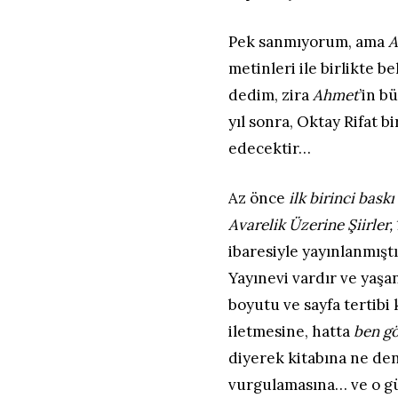
Pek sanmıyorum, ama
A
metinleri ile birlikte b
dedim, zira
Ahmet
’in b
yıl sonra, Oktay Rifat bi
edecektir…
Az önce
ilk birinci baskı
Avarelik Üzerine Şiirler,
ibaresiyle yayınlanmıştı
Yayınevi vardır ve yaşan
boyutu ve sayfa tertibi
iletmesine, hatta
ben g
diyerek kitabına ne den
vurgulamasına… ve o gü