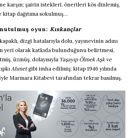
 karşın; şairin istekleri, önerileri kös dinlemiş,
r kitap dağıtıma sokulmuş…
unutulmuş oyun:
Kıskançlar
 kapaklı, dizgi hatalarıyla dolu, yayınevinin adını
ım yeri olarak katkıda bulunduğunu belirtmesi,
etmiş, üzmüş, dolayısıyla
Yaşayıp Ölmek Aşk ve
tıpkı
Ahmet
gibi imha edilmiş; kitap 1946 yılında
iyle Marmara Kitabevi tarafından tekrar basılmış.