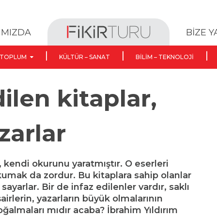
BİZE 
IMIZDA
TOPLUM
KÜLTÜR – SANAT
BILIM – TEKNOLOJI
ilen kitaplar,
zarlar
i, kendi okurunu yaratmıştır. O eserleri
umak da zordur. Bu kitaplara sahip olanlar
ı sayarlar. Bir de infaz edilenler vardır, saklı
şairlerin, yazarların büyük olmalarının
oğalmaları mıdır acaba? İbrahim Yıldırım