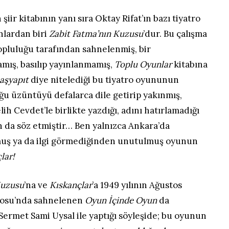
 şiir kitabının yanı sıra Oktay Rifat’ın bazı tiyatro
unlardan biri
Zabit
Fatma’nın Kuzusu
’dur. Bu çalışma
topluluğu tarafından sahnelenmiş, bir
amış, basılıp yayınlanmamış,
Toplu Oyunlar
kitabına
aşyapıt
diye nitelediği bu tiyatro oyununun
 üzüntüyü defalarca dile getirip yakınmış,
lih Cevdet’le birlikte yazdığı, adını hatırlamadığı
n da söz etmiştir… Ben yalnızca Ankara’da
uş ya da ilgi görmediğinden unutulmuş oyunun
lar!
Kuzusu
’na ve
Kıskançlar
’a 1949 yılının Ağustos
trosu’nda sahnelenen
Oyun İçinde
Oyun
da
 Sermet Sami Uysal ile yaptığı söyleşide; bu oyunun