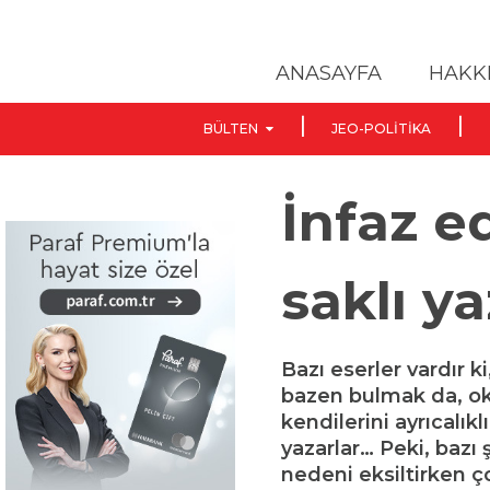
ANASAYFA
HAKK
BÜLTEN
JEO-POLITIKA
İnfaz ed
saklı ya
Bazı eserler vardır k
bazen bulmak da, ok
kendilerini ayrıcalıkl
yazarlar… Peki, bazı 
nedeni eksiltirken ç