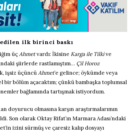
dilen ilk birinci baskı
diğim üç
Ahmet
vardı: İkisine
Karga ile Tilki
ve
ındaki şiirlerde rastlamıştım…
Çil Horoz
, işsiz üçüncü
Ahmet
’e gelince; öykümde veya
l bir bölüm açacaktım; çünkü bambaşka toplumsal
dönemler bağlamında tartışmak istiyordum.
ıdan doyurucu olmasına karşın araştırmalarımın
ldi. Son olarak Oktay Rifat’ın Marmara Adası’ndaki
t’in izini sürmüş ve çaresiz kalıp dosyayı