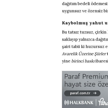
dağıtım bedeli ödemesine
uygunsuz ve özensiz bi
Kaybolmuş yahut 
Bu tatsız tuzsuz, çirkin
saklayıp yalnızca dağıt
şairi tabii ki huzursuz 
Avarelik Üzerine Şiirler
yine
birinci baskı
ibares