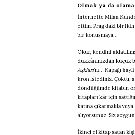
Olmak ya da olam
İnternette Milan Kunde
ettim. Prag’daki bir ikin
bir konuşmaya…
Okur, kendini aldatılmı
dükkânınızdan küçük bi
Aşkları
’nı… Kapağı hayli
kron istediniz. Çoktu,
döndüğümde kitabın orij
kitapları kâr için sattığ
katına çıkarmakla veya 
alıyorsunuz. Siz soygu
İkinci el kitap satan kiş