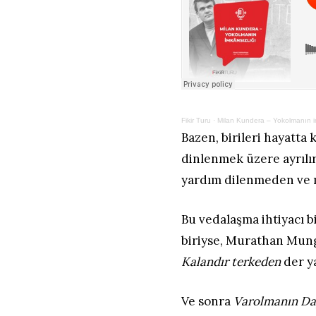
Fikir Turu
·
Milan Kundera – Yokolmanın i
Bazen, birileri hayatta
dinlenmek üzere ayrılı
yardım dilenmeden ve 
Bu vedalaşma ihtiyacı b
biriyse, Murathan Munga
Kalandır terkeden
der y
Ve sonra
Varolmanın Day