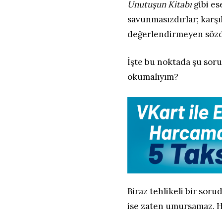
Unutuşun Kitabı
gibi es
savunmasızdırlar; karşıl
değerlendirmeyen sözde
İşte bu noktada şu sor
okumalıyım?
Biraz tehlikeli bir sorud
ise zaten umursamaz. H