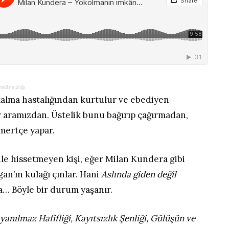
mkânsızlığı
 kalma hastalığından kurtulur ve ebediyen
r aramızdan. Üstelik bunu bağırıp çağırmadan,
mertçe yapar.
ile hissetmeyen kişi, eğer Milan Kundera gibi
n’ın kulağı çınlar. Hani
Aslında giden değil
a… Böyle bir durum yaşanır.
anılmaz Hafifliği, Kayıtsızlık Şenliği, Gülüşün ve