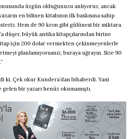
t konusunda üzgün olduğunuzu anlıyoruz, ancak
azarın en bilinen kitabının ilk baskısına sahip
teriz. Hem de 90 kron gibi gülünesi bir miktara.
a düşer, büyük antika kitapçılarından birine
 kitap için 200 dolar vermekten çekinmeyenlerle
t etmeyi planlamıyorsanız, buraya uğrayın. Size 90
.”
di ki, Çek okur Kundera’dan bihaberdi. Yani
e gelen bir yazarı henüz okumamıştı.