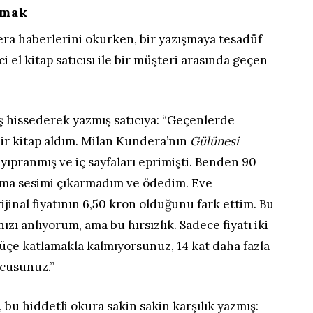
amak
ra haberlerini okurken, bir yazışmaya tesadüf
ci el kitap satıcısı ile bir müşteri arasında geçen
ş hissederek yazmış satıcıya: “Geçenlerde
r kitap aldım. Milan Kundera’nın
Gülünesi
 yıpranmış ve iç sayfaları eprimişti. Benden 90
 ama sesimi çıkarmadım ve ödedim. Eve
inal fiyatının 6,50 kron olduğunu fark ettim. Bu
ınızı anlıyorum, ama bu hırsızlık. Sadece fiyatı iki
üçe katlamakla kalmıyorsunuz, 14 kat daha fazla
ncusunuz.”
i, bu hiddetli okura sakin sakin karşılık yazmış: