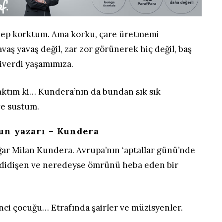
 hep korktum. Ama korku, çare üretmemi
vaş yavaş değil, zar zor görünerek hiç değil, baş
iverdi yaşamımıza.
caktım ki… Kundera’nın da bundan sık sık
ve sustum.
un yazarı – Kundera
oğar Milan Kundera. Avrupa’nın ‘aptallar günü’nde
 didişen ve neredeyse ömrünü heba eden bir
kinci çocuğu… Etrafında şairler ve müzisyenler.