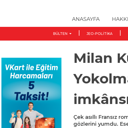
ANASAYFA
HAKK
BÜLTEN
JEO-POLITIKA
Milan K
Yokolm
imkânsı
Çek asıllı Fransız r
gözlerini yumdu. Ese