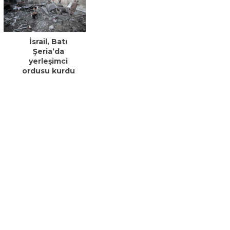
İsrail, Batı
Şeria’da
yerleşimci
ordusu kurdu