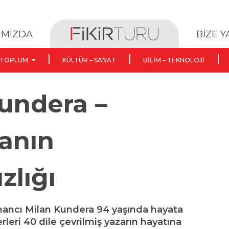
BİZE 
IMIZDA
TOPLUM
KÜLTÜR – SANAT
BILIM – TEKNOLOJI
undera –
anın
zlığı
omancı Milan Kundera 94 yaşında hayata
rleri 40 dile çevrilmiş yazarın hayatına