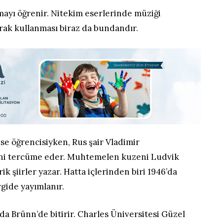
mayı öğrenir. Nitekim eserlerinde müziği
larak kullanması biraz da bundandır.
ise öğrencisiyken, Rus şair Vladimir
rini tercüme eder. Muhtemelen kuzeni Ludvik
rik şiirler yazar. Hatta içlerinden biri 1946’da
rgide yayımlanır.
nda Brünn’de bitirir. Charles Üniversitesi Güzel