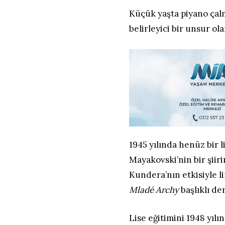
Küçük yaşta piyano çal
belirleyici bir unsur o
1945 yılında henüz bir l
Mayakovski’nin bir şii
Kundera’nın etkisiyle li
Mladé Archy
başlıklı de
Lise eğitimini 1948 yılı